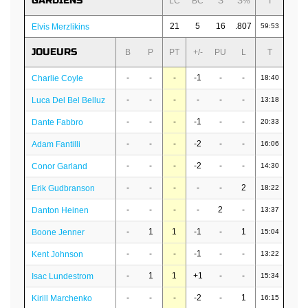
GARDIENS
LC
BC
S
S%
T
21
5
16
.807
Elvis Merzlikins
59:53
JOUEURS
B
P
PT
+/-
PU
L
T
-
-
-
-1
-
-
Charlie Coyle
18:40
-
-
-
-
-
-
Luca Del Bel Belluz
13:18
-
-
-
-1
-
-
Dante Fabbro
20:33
-
-
-
-2
-
-
Adam Fantilli
16:06
-
-
-
-2
-
-
Conor Garland
14:30
-
-
-
-
-
2
Erik Gudbranson
18:22
-
-
-
-
2
-
Danton Heinen
13:37
-
1
1
-1
-
1
Boone Jenner
15:04
-
-
-
-1
-
-
Kent Johnson
13:22
-
1
1
+1
-
-
Isac Lundestrom
15:34
-
-
-
-2
-
1
Kirill Marchenko
16:15