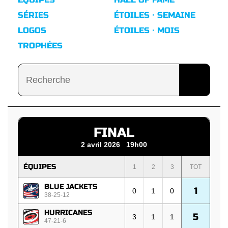
SÉRIES
ÉTOILES · SEMAINE
LOGOS
ÉTOILES · MOIS
TROPHÉES
FINAL
2 avril 2026 19h00
ÉQUIPES
1
2
3
TOT
BLUE JACKETS
1
0
1
0
38-25-12
HURRICANES
5
3
1
1
47-21-6