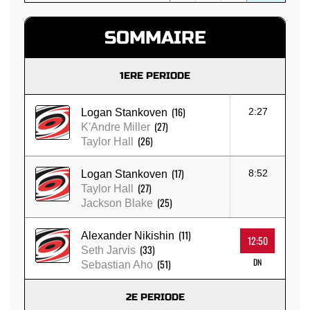
SOMMAIRE
1ERE PERIODE
(16)
2:27
Logan Stankoven
(27)
K'Andre Miller
(26)
Taylor Hall
(17)
8:52
Logan Stankoven
(27)
Taylor Hall
(25)
Jackson Blake
(11)
Alexander Nikishin
12:50
(33)
Seth Jarvis
DN
(51)
Sebastian Aho
2E PERIODE