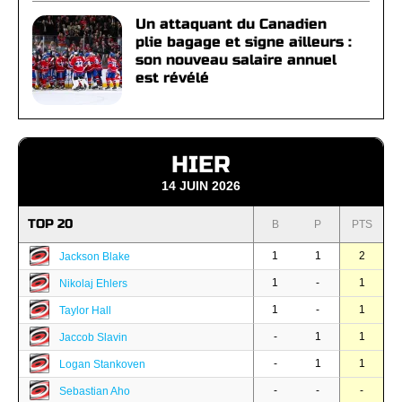
Un attaquant du Canadien
plie bagage et signe ailleurs :
son nouveau salaire annuel
est révélé
HIER
14 JUIN 2026
TOP 20
B
P
PTS
1
1
2
Jackson Blake
1
-
1
Nikolaj Ehlers
1
-
1
Taylor Hall
-
1
1
Jaccob Slavin
-
1
1
Logan Stankoven
-
-
-
Sebastian Aho