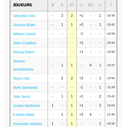
JOUEURS
B
P
PT
+/-
PU
L
T
-
2
2
+1
-
1
Sebastian Aho
16:30
-
1
1
+2
-
1
Jackson Blake
15:42
-
-
-
-1
-
-
William Carrier
10:58
-
-
-
+1
-
-
Jalen Chatfield
20:44
-
-
-
+1
-
-
Nikolaj Ehlers
15:56
Shayne
-
1
1
-
4
1
16:21
Gostisbehere
-
2
2
+2
-
1
Taylor Hall
13:50
-
-
-
-1
-
1
Mark Jankowski
11:29
-
1
1
+1
-
2
Seth Jarvis
15:42
1
-
1
+1
-
2
Jordan Martinook
14:04
-
1
1
+2
4
-
K'Andre Miller
21:45
1
-
1
-
-
1
Alexander Nikishin
16:18