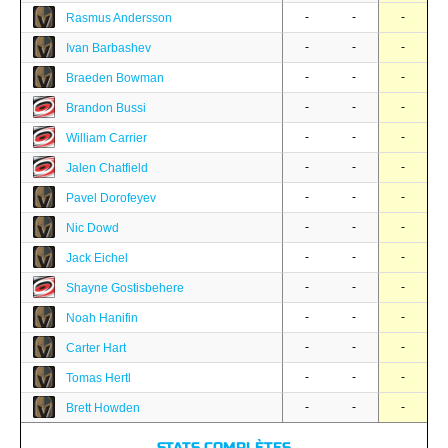
-
-
-
Rasmus Andersson
-
-
-
Ivan Barbashev
-
-
-
Braeden Bowman
-
-
-
Brandon Bussi
-
-
-
William Carrier
-
-
-
Jalen Chatfield
-
-
-
Pavel Dorofeyev
-
-
-
Nic Dowd
-
-
-
Jack Eichel
-
-
-
Shayne Gostisbehere
-
-
-
Noah Hanifin
-
-
-
Carter Hart
-
-
-
Tomas Hertl
-
-
-
Brett Howden
STATS COMPLÈTES