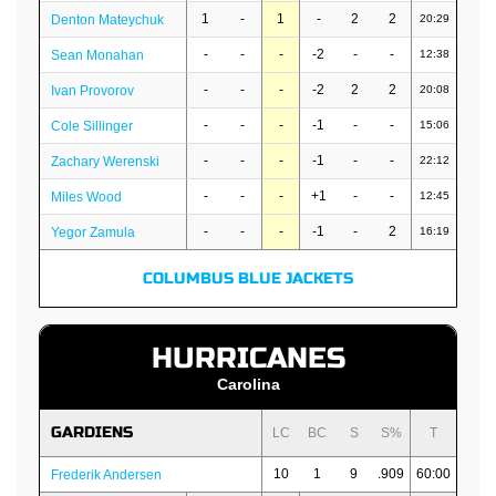
1
-
1
-
2
2
Denton Mateychuk
20:29
-
-
-
-2
-
-
Sean Monahan
12:38
-
-
-
-2
2
2
Ivan Provorov
20:08
-
-
-
-1
-
-
Cole Sillinger
15:06
-
-
-
-1
-
-
Zachary Werenski
22:12
-
-
-
+1
-
-
Miles Wood
12:45
-
-
-
-1
-
2
Yegor Zamula
16:19
COLUMBUS BLUE JACKETS
HURRICANES
Carolina
GARDIENS
LC
BC
S
S%
T
10
1
9
.909
60:00
Frederik Andersen