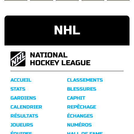
NHL
NATIONAL
HOCKEY LEAGUE
ACCUEIL
CLASSEMENTS
STATS
BLESSURES
GARDIENS
CAPHIT
CALENDRIER
REPÊCHAGE
RÉSULTATS
ÉCHANGES
JOUEURS
NUMÉROS
ÉQUIPES
HALL OF FAME