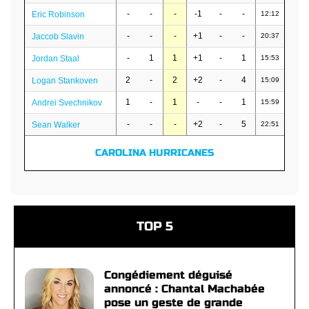
-
-
-
-1
-
-
Eric Robinson
12:12
-
-
-
+1
-
-
Jaccob Slavin
20:37
-
1
1
+1
-
1
Jordan Staal
15:53
2
-
2
+2
-
4
Logan Stankoven
15:09
1
-
1
-
-
1
Andrei Svechnikov
15:59
-
-
-
+2
-
5
Sean Walker
22:51
CAROLINA HURRICANES
TOP 5
Congédiement déguisé
annoncé : Chantal Machabée
pose un geste de grande