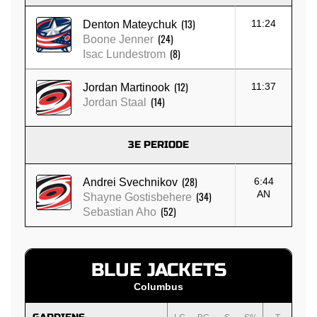
(13)
11:24
Denton Mateychuk
(24)
Boone Jenner
(8)
Isac Lundestrom
(12)
11:37
Jordan Martinook
(14)
Jordan Staal
3E PERIODE
(28)
6:44
Andrei Svechnikov
AN
(34)
Shayne Gostisbehere
(52)
Sebastian Aho
BLUE JACKETS
Columbus