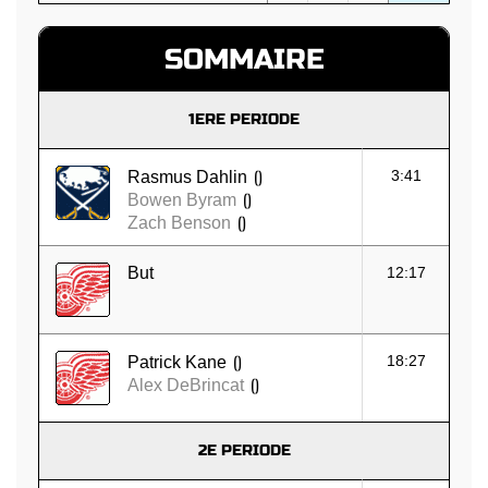
SOMMAIRE
1ERE PERIODE
()
3:41
Rasmus Dahlin
()
Bowen Byram
()
Zach Benson
But
12:17
()
18:27
Patrick Kane
()
Alex DeBrincat
2E PERIODE