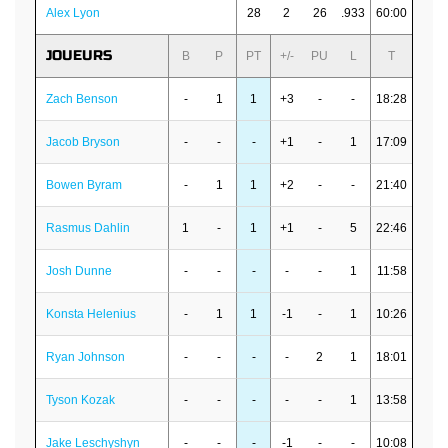
Alex Lyon
28
2
26
.933
60:00
JOUEURS
B
P
PT
+/-
PU
L
T
Zach Benson
-
1
1
+3
-
-
18:28
Jacob Bryson
-
-
-
+1
-
1
17:09
Bowen Byram
-
1
1
+2
-
-
21:40
Rasmus Dahlin
1
-
1
+1
-
5
22:46
Josh Dunne
-
-
-
-
-
1
11:58
Konsta Helenius
-
1
1
-1
-
1
10:26
Ryan Johnson
-
-
-
-
2
1
18:01
Tyson Kozak
-
-
-
-
-
1
13:58
Jake Leschyshyn
-
-
-
-1
-
-
10:08