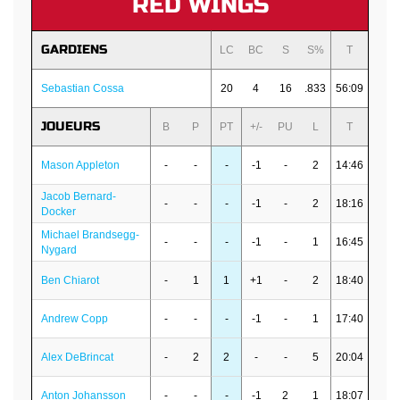
RED WINGS
GARDIENS
LC
BC
S
S%
T
Sebastian Cossa
20
4
16
.833
56:09
JOUEURS
B
P
PT
+/-
PU
L
T
Mason Appleton
-
-
-
-1
-
2
14:46
Jacob Bernard-
-
-
-
-1
-
2
18:16
Docker
Michael Brandsegg-
-
-
-
-1
-
1
16:45
Nygard
Ben Chiarot
-
1
1
+1
-
2
18:40
Andrew Copp
-
-
-
-1
-
1
17:40
Alex DeBrincat
-
2
2
-
-
5
20:04
Anton Johansson
-
-
-
-1
2
1
18:07