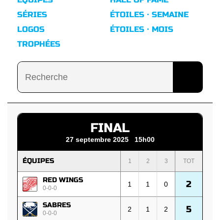
SÉRIES
ÉTOILES · SEMAINE
LOGOS
ÉTOILES · MOIS
TROPHÉES
FINAL
27 septembre 2025 15h00
ÉQUIPES
1
2
3
TOT
RED WINGS
2
1
1
0
0-0-0
SABRES
5
2
1
2
0-0-0