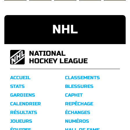
NHL
NATIONAL
HOCKEY LEAGUE
ACCUEIL
CLASSEMENTS
STATS
BLESSURES
GARDIENS
CAPHIT
CALENDRIER
REPÊCHAGE
RÉSULTATS
ÉCHANGES
JOUEURS
NUMÉROS
ÉQUIPES
HALL OF FAME