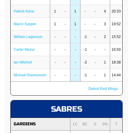
Patrick Kane
1
-
1
-
-
4
20:33
Marco Kasper
1
-
1
-
-
3
19:52
William Lagesson
-
-
-
-1
-
2
15:52
Carter Mazur
-
-
-
-1
-
-
16:50
Ian Mitchell
-
-
-
-2
-
1
18:38
Michael Rasmussen
-
-
-
-1
-
1
14:44
Detroit Red Wings
SABRES
GARDIENS
LC
BC
S
S%
T