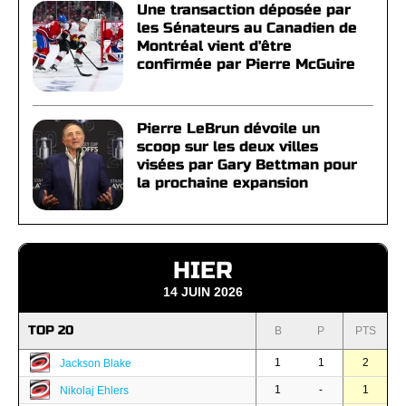
Une transaction déposée par
les Sénateurs au Canadien de
Montréal vient d'être
confirmée par Pierre McGuire
Pierre LeBrun dévoile un
scoop sur les deux villes
visées par Gary Bettman pour
la prochaine expansion
HIER
14 JUIN 2026
TOP 20
B
P
PTS
1
1
2
Jackson Blake
1
-
1
Nikolaj Ehlers