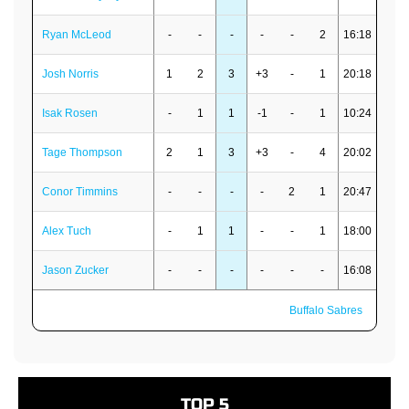
Ryan McLeod
-
-
-
-
-
2
16:18
Josh Norris
1
2
3
+3
-
1
20:18
Isak Rosen
-
1
1
-1
-
1
10:24
Tage Thompson
2
1
3
+3
-
4
20:02
Conor Timmins
-
-
-
-
2
1
20:47
Alex Tuch
-
1
1
-
-
1
18:00
Jason Zucker
-
-
-
-
-
-
16:08
Buffalo Sabres
TOP 5