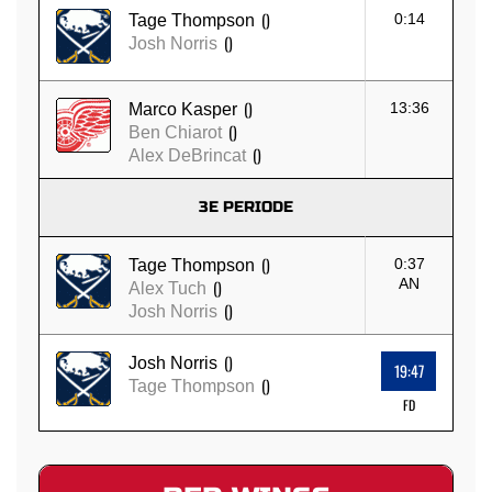
()
0:14
Tage Thompson
()
Josh Norris
()
13:36
Marco Kasper
()
Ben Chiarot
()
Alex DeBrincat
3E PERIODE
()
0:37
Tage Thompson
AN
()
Alex Tuch
()
Josh Norris
()
Josh Norris
19:47
()
Tage Thompson
FD