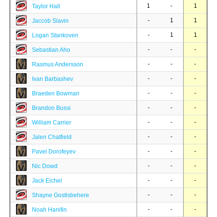
1
-
1
Taylor Hall
-
1
1
Jaccob Slavin
-
1
1
Logan Stankoven
-
-
-
Sebastian Aho
-
-
-
Rasmus Andersson
-
-
-
Ivan Barbashev
-
-
-
Braeden Bowman
-
-
-
Brandon Bussi
-
-
-
William Carrier
-
-
-
Jalen Chatfield
-
-
-
Pavel Dorofeyev
-
-
-
Nic Dowd
-
-
-
Jack Eichel
-
-
-
Shayne Gostisbehere
-
-
-
Noah Hanifin