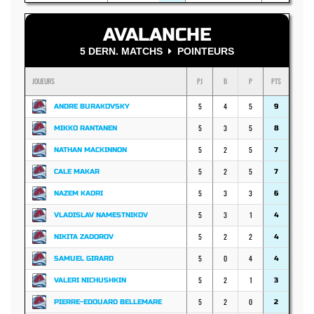
AVALANCHE
5 DERN. MATCHS
POINTEURS
JOUEURS
PJ
B
P
PTS
5
4
5
ANDRE BURAKOVSKY
9
5
3
5
MIKKO RANTANEN
8
5
2
5
NATHAN MACKINNON
7
5
2
5
CALE MAKAR
7
5
3
3
NAZEM KADRI
6
5
3
1
VLADISLAV NAMESTNIKOV
4
5
2
2
NIKITA ZADOROV
4
5
0
4
SAMUEL GIRARD
4
5
2
1
VALERI NICHUSHKIN
3
5
2
0
PIERRE-EDOUARD BELLEMARE
2