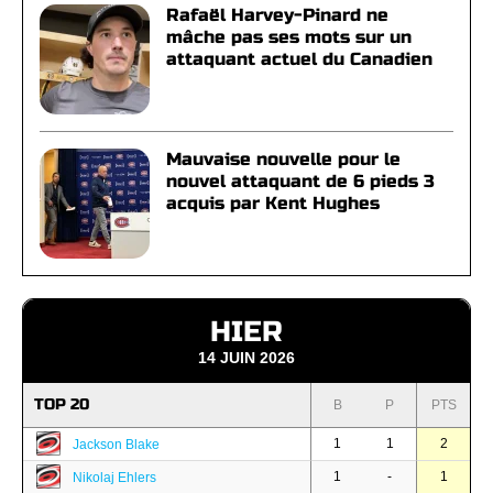
Rafaël Harvey-Pinard ne
mâche pas ses mots sur un
attaquant actuel du Canadien
Mauvaise nouvelle pour le
nouvel attaquant de 6 pieds 3
acquis par Kent Hughes
HIER
14 JUIN 2026
TOP 20
B
P
PTS
1
1
2
Jackson Blake
1
-
1
Nikolaj Ehlers