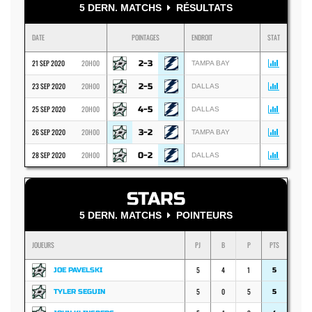
5 DERN. MATCHS
RÉSULTATS
DATE
POINTAGES
ENDROIT
STAT
21 SEP 2020
20H00
2-3
TAMPA BAY
23 SEP 2020
20H00
2-5
DALLAS
25 SEP 2020
20H00
4-5
DALLAS
26 SEP 2020
20H00
3-2
TAMPA BAY
28 SEP 2020
20H00
0-2
DALLAS
STARS
5 DERN. MATCHS
POINTEURS
JOUEURS
PJ
B
P
PTS
5
4
1
JOE PAVELSKI
5
5
0
5
TYLER SEGUIN
5