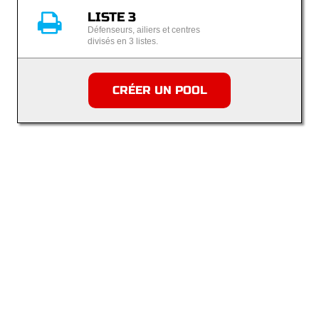
LISTE 3
Défenseurs, ailiers et centres
divisés en 3 listes.
CRÉER UN POOL