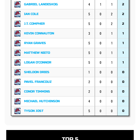
4
1
1
GABRIEL LANDESKOG
2
5
0
2
IAN COLE
2
5
0
2
J.T. COMPHER
2
3
0
1
KEVIN CONNAUTON
1
5
0
1
RYAN GRAVES
1
5
0
1
MATTHEW NIETO
1
5
0
1
LOGAN O'CONNOR
1
1
0
0
SHELDON DRIES
0
2
0
0
PAVEL FRANCOUZ
0
2
0
0
CONOR TIMMINS
0
4
0
0
MICHAEL HUTCHINSON
0
5
0
0
TYSON JOST
0
TOP 5