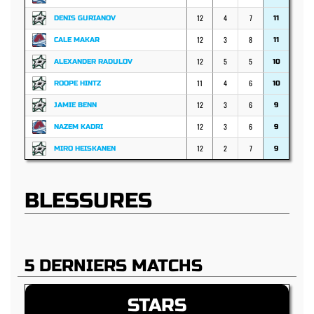
12
4
7
DENIS GURIANOV
11
12
3
8
CALE MAKAR
11
12
5
5
ALEXANDER RADULOV
10
11
4
6
ROOPE HINTZ
10
12
3
6
JAMIE BENN
9
12
3
6
NAZEM KADRI
9
12
2
7
MIRO HEISKANEN
9
BLESSURES
5 DERNIERS MATCHS
STARS