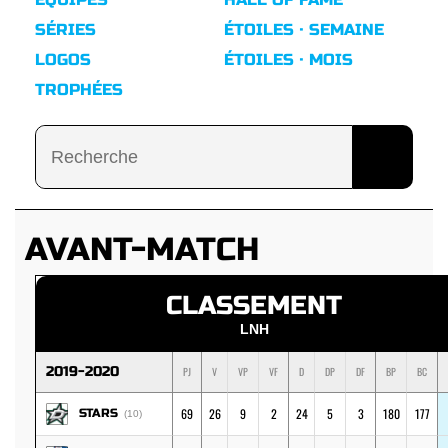
SÉRIES
ÉTOILES · SEMAINE
LOGOS
ÉTOILES · MOIS
TROPHÉES
AVANT-MATCH
CLASSEMENT
LNH
2019-2020
PJ
V
VP
VF
D
DP
DF
BP
BC
69
26
9
2
24
5
3
180
177
STARS
(10)