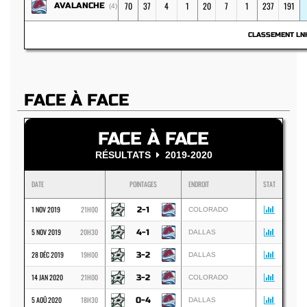
70
37
4
1
20
7
1
237
191
AVALANCHE
(4)
CLASSEMENT L
FACE À FACE
FACE À FACE
RÉSULTATS
2019-2020
DATE
POINTAGES
ENDROIT
STAT
1 NOV 2019
21H00
2-1
COLORADO
5 NOV 2019
20H30
4-1
DALLAS
28 DÉC 2019
19H00
3-2
DALLAS
14 JAN 2020
21H00
3-2
COLORADO
5 AOÛ 2020
18H30
0-4
DALLAS