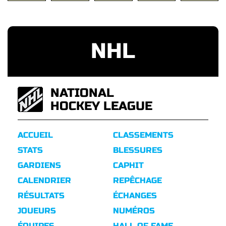
NHL
NATIONAL
HOCKEY LEAGUE
ACCUEIL
CLASSEMENTS
STATS
BLESSURES
GARDIENS
CAPHIT
CALENDRIER
REPÊCHAGE
RÉSULTATS
ÉCHANGES
JOUEURS
NUMÉROS
ÉQUIPES
HALL OF FAME