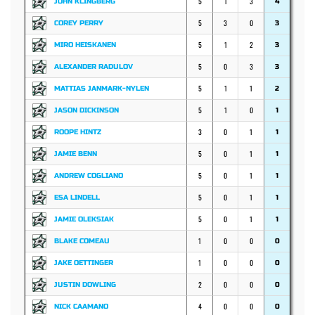
5
1
3
JOHN KLINGBERG
4
5
3
0
COREY PERRY
3
5
1
2
MIRO HEISKANEN
3
5
0
3
ALEXANDER RADULOV
3
5
1
1
MATTIAS JANMARK-NYLEN
2
5
1
0
JASON DICKINSON
1
3
0
1
ROOPE HINTZ
1
5
0
1
JAMIE BENN
1
5
0
1
ANDREW COGLIANO
1
5
0
1
ESA LINDELL
1
5
0
1
JAMIE OLEKSIAK
1
1
0
0
BLAKE COMEAU
0
1
0
0
JAKE OETTINGER
0
2
0
0
JUSTIN DOWLING
0
4
0
0
NICK CAAMANO
0