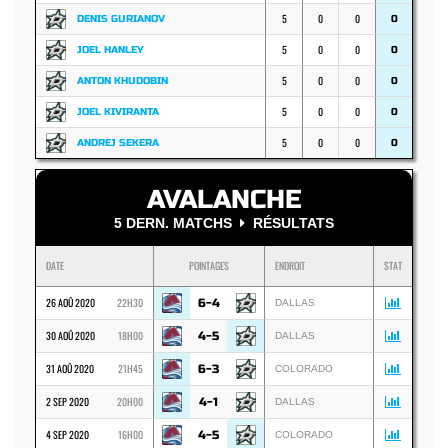
5
0
0
DENIS GURIANOV
0
5
0
0
JOEL HANLEY
0
5
0
0
ANTON KHUDOBIN
0
5
0
0
JOEL KIVIRANTA
0
5
0
0
ANDREJ SEKERA
0
AVALANCHE
5 DERN. MATCHS
RÉSULTATS
DATE
POINTAGES
ENDROIT
STAT
26 AOÛ 2020
22H30
6-4
DALLAS
30 AOÛ 2020
18H00
4-5
DALLAS
31 AOÛ 2020
21H45
6-3
COLORADO
2 SEP 2020
20H00
4-1
DALLAS
4 SEP 2020
16H00
4-5
COLORADO