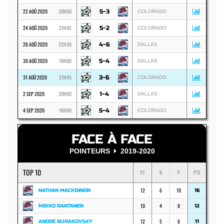
22 AOÛ 2020
20H00
5-3
COLORADO
24 AOÛ 2020
21H45
5-2
COLORADO
26 AOÛ 2020
22H30
4-6
DALLAS
30 AOÛ 2020
18H00
5-4
DALLAS
31 AOÛ 2020
21H45
3-6
COLORADO
2 SEP 2020
20H00
1-4
DALLAS
4 SEP 2020
16H00
5-4
COLORADO
FACE À FACE
POINTEURS
2019-2020
TOP 10
PJ
B
P
PTS
12
6
10
NATHAN MACKINNON
16
10
4
8
MIKKO RANTANEN
12
12
5
6
ANDRE BURAKOVSKY
11