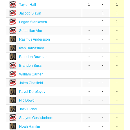
1
-
1
Taylor Hall
-
1
1
Jaccob Slavin
-
1
1
Logan Stankoven
-
-
-
Sebastian Aho
-
-
-
Rasmus Andersson
-
-
-
Ivan Barbashev
-
-
-
Braeden Bowman
-
-
-
Brandon Bussi
-
-
-
William Carrier
-
-
-
Jalen Chatfield
-
-
-
Pavel Dorofeyev
-
-
-
Nic Dowd
-
-
-
Jack Eichel
-
-
-
Shayne Gostisbehere
-
-
-
Noah Hanifin