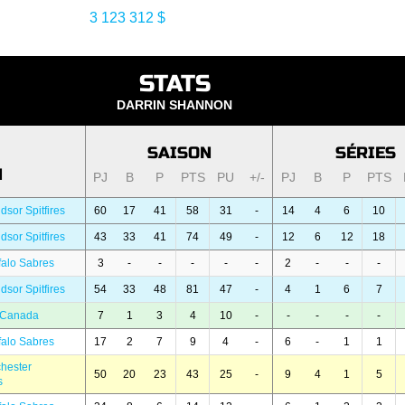
3 123 312 $
STATS
DARRIN SHANNON
SAISON
SÉRIES
N
PJ
B
P
PTS
PU
+/-
PJ
B
P
PTS
dsor Spitfires
60
17
41
58
31
-
14
4
6
10
dsor Spitfires
43
33
41
74
49
-
12
6
12
18
falo Sabres
3
-
-
-
-
-
2
-
-
-
dsor Spitfires
54
33
48
81
47
-
4
1
6
7
 Canada
7
1
3
4
10
-
-
-
-
-
falo Sabres
17
2
7
9
4
-
6
-
1
1
hester
50
20
23
43
25
-
9
4
1
5
s