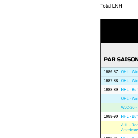
Total LNH
PAR SAISO
1986-87
OHL - Win
1987-88
OHL - Win
1988-89
NHL - Buf
OHL - Win
WJC-20 -
1989-90
NHL - Buf
AHL - Roc
American