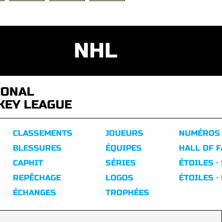
NHL
IONAL
KEY LEAGUE
CLASSEMENTS
JOUEURS
NUMÉROS
BLESSURES
ÉQUIPES
HALL OF 
CAPHIT
SÉRIES
ÉTOILES ·
REPÊCHAGE
LOGOS
ÉTOILES ·
ÉCHANGES
TROPHÉES