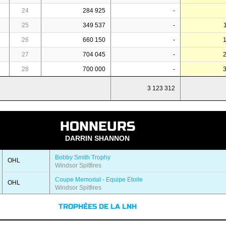
24
284 925
-
25
349 537
-
26
660 150
-
27
704 045
-
28
700 000
-
3 123 312
HONNEURS
DARRIN SHANNON
Bobby Smith Trophy
OHL
Windsor Spitfires
Coupe Memorial - Equipe Etoile
OHL
Windsor Spitfires
TROPHÉES DE LA LNH