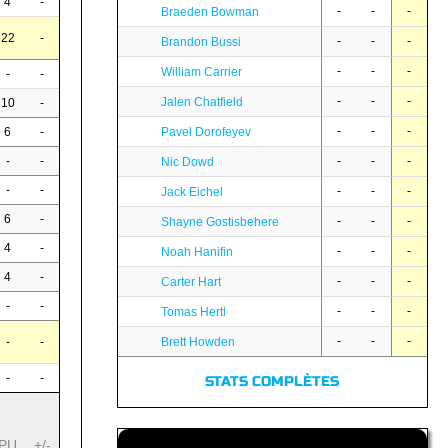
4
-
-
-
-
Braeden Bowman
22
-
-
-
-
Brandon Bussi
-
-
-
William Carrier
-
-
-
-
-
Jalen Chatfield
10
-
-
-
-
6
-
Pavel Dorofeyev
-
-
-
-
-
Nic Dowd
-
-
-
-
-
Jack Eichel
6
-
-
-
-
Shayne Gostisbehere
4
-
-
-
-
Noah Hanifin
4
-
-
-
-
Carter Hart
-
-
-
-
-
Tomas Hertl
-
-
-
-
-
Brett Howden
-
-
STATS COMPLÈTES
PU
+/-