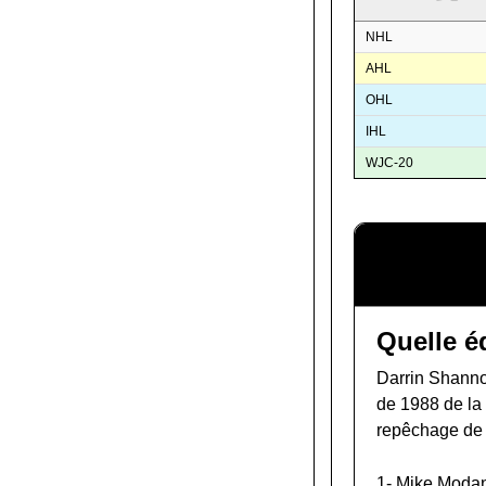
NHL
AHL
OHL
IHL
WJC-20
Quelle é
Darrin Shannon
de 1988 de l
repêchage de
1-
Mike Moda