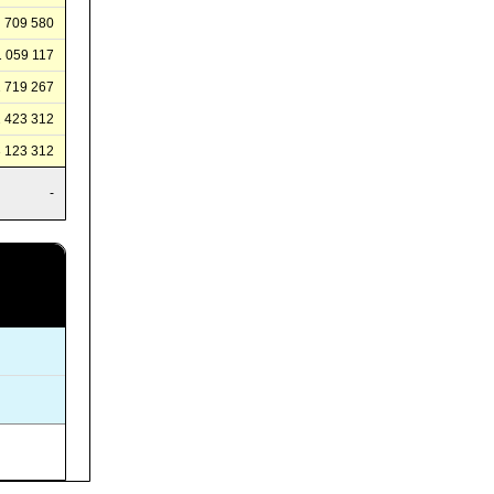
709 580
1 059 117
1 719 267
2 423 312
3 123 312
-