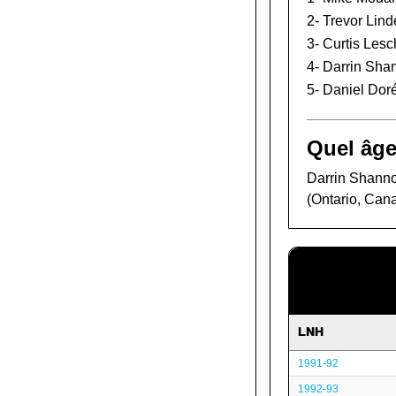
2-
Trevor Lind
3-
Curtis Les
4- Darrin Sh
5-
Daniel Dor
Quel âge
Darrin Shannon
(Ontario, Can
LNH
1991-92
1992-93