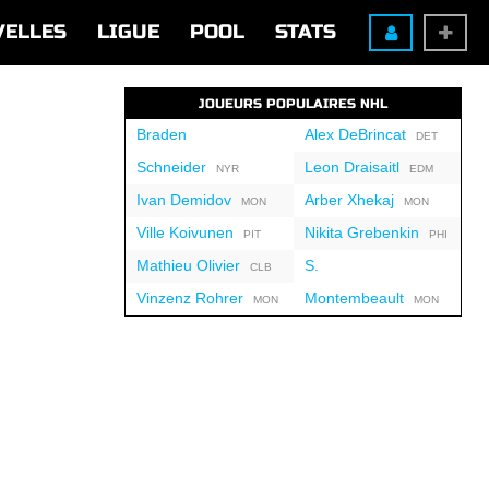
VELLES
LIGUE
POOL
STATS
JOUEURS POPULAIRES NHL
Braden
Alex DeBrincat
DET
Schneider
Leon Draisaitl
NYR
EDM
Ivan Demidov
Arber Xhekaj
MON
MON
Ville Koivunen
Nikita Grebenkin
PIT
PHI
Mathieu Olivier
S.
CLB
Vinzenz Rohrer
Montembeault
MON
MON