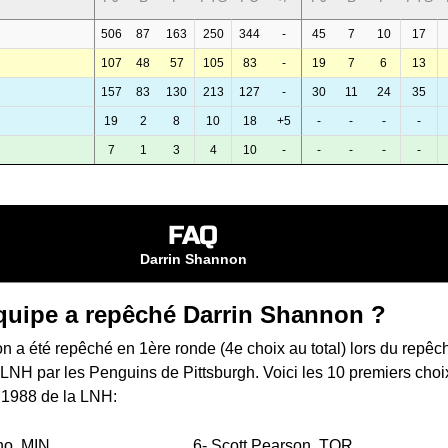
506
87
163
250
344
-
45
7
10
17
107
48
57
105
83
-
19
7
6
13
157
83
130
213
127
-
30
11
24
35
19
2
8
10
18
+5
-
-
-
-
7
1
3
4
10
-
-
-
-
-
FAQ
Darrin Shannon
quipe a repêché Darrin Shannon ?
 a été repêché en 1ère ronde (4e choix au total) lors du
repêc
a LNH
par les Penguins de Pittsburgh. Voici les 10 premiers choi
 1988 de la LNH:
no
MIN
6-
Scott Pearson
TOR