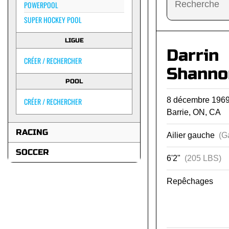
POWERPOOL
SUPER HOCKEY POOL
LIGUE
Darrin
CRÉER / RECHERCHER
Shanno
POOL
8 décembre 19
CRÉER / RECHERCHER
Barrie, ON, CA
RACING
Ailier gauche
(G
SOCCER
6'2"
(205 LBS)
Repêchages