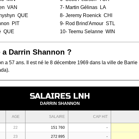
en
VAN
7-
Martin Gélinas
LA
chyshyn
QUE
8-
Jeremy Roenick
CHI
annon
PIT
9-
Rod Brind'Amour
STL
é
QUE
10-
Teemu Selanne
WIN
 a Darrin Shannon ?
 a 57 ans. Il est né le 8 décembre 1969 dans la ville de Barrie
ada).
SALAIRES LNH
DARRIN SHANNON
AGE
SALAIRE
CAP HIT
22
151 760
-
23
272 895
-