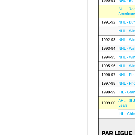
1990-91
NHL - Buf
AHL - Roc
American
1991-92
NHL - Buf
NHL - Win
1992-93
NHL - Win
1993-94
NHL - Win
1994-95
NHL - Win
1995-96
NHL - Win
1996-97
NHL - Pho
1997-98
NHL - Pho
1998-99
IHL - Gran
AHL - St-
1999-00
Leafs
IHL - Chi
PAR LIGUE