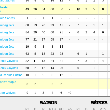
falo Sabres
34
8
6
14
12
-
6
1
2
3
hester
49
26
34
60
56
-
10
3
5
8
s
falo Sabres
1
-
1
1
-
-
-
-
-
-
nipeg Jets
68
13
26
39
41
-
7
-
1
1
nipeg Jets
84
20
40
60
91
-
6
2
4
6
nipeg Jets
77
21
37
58
87
-
-
-
-
-
nipeg Jets
19
5
3
8
14
-
-
-
-
-
nipeg Jets
63
5
18
23
28
-
6
1
-
1
enix Coyotes
82
11
13
24
41
-
7
3
1
4
enix Coyotes
58
2
12
14
26
-
5
-
1
1
d Rapids Griffins
10
1
5
6
12
+3
-
-
-
-
John's Maple
8
2
-
2
2
-
-
-
-
-
cago Wolves
9
1
3
4
6
+2
-
-
-
-
SAISON
SÉRIES
PJ
B
P
PTS
PU
+/-
PJ
B
P
PTS