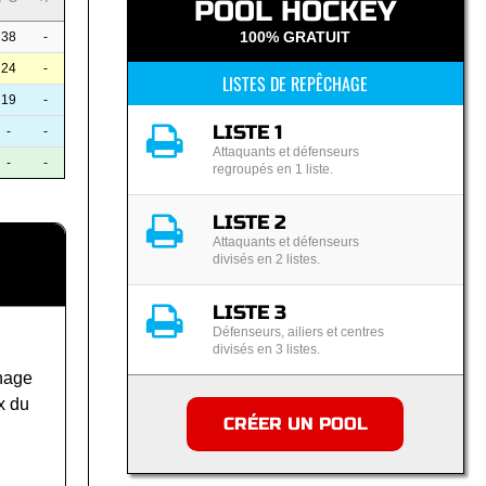
POOL HOCKEY
100% GRATUIT
38
-
24
-
LISTES DE REPÊCHAGE
19
-
LISTE 1
-
-
Attaquants et défenseurs
-
-
regroupés en 1 liste.
LISTE 2
Attaquants et défenseurs
divisés en 2 listes.
LISTE 3
Défenseurs, ailiers et centres
divisés en 3 listes.
hage
x du
CRÉER UN POOL