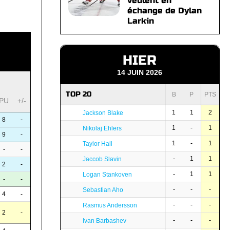
veulent en
échange de Dylan
Larkin
HIER
14 JUIN 2026
TOP 20
B
P
PTS
PU
+/-
1
1
2
Jackson Blake
8
-
1
-
1
Nikolaj Ehlers
9
-
1
-
1
Taylor Hall
-
-
-
1
1
Jaccob Slavin
2
-
-
1
1
Logan Stankoven
-
-
-
-
-
Sebastian Aho
4
-
-
-
-
Rasmus Andersson
2
-
-
-
-
Ivan Barbashev