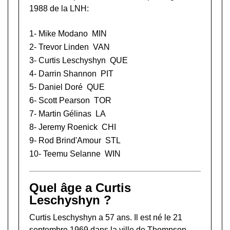
1988 de la LNH:
1-
Mike Modano
MIN
2-
Trevor Linden
VAN
3- Curtis Leschyshyn
QUE
4-
Darrin Shannon
PIT
5-
Daniel Doré
QUE
6-
Scott Pearson
TOR
7-
Martin Gélinas
LA
8-
Jeremy Roenick
CHI
9-
Rod Brind'Amour
STL
10-
Teemu Selanne
WIN
Quel âge a Curtis
Leschyshyn ?
Curtis Leschyshyn a 57 ans. Il est né le 21
septembre 1969 dans la ville de Thompson