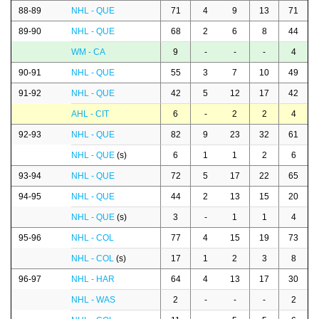
88-89
NHL - QUE
71
4
9
13
71
89-90
NHL - QUE
68
2
6
8
44
WM - CA
9
-
-
-
4
90-91
NHL - QUE
55
3
7
10
49
91-92
NHL - QUE
42
5
12
17
42
AHL - CIT
6
-
2
2
4
92-93
NHL - QUE
82
9
23
32
61
NHL - QUE
(s)
6
1
1
2
6
93-94
NHL - QUE
72
5
17
22
65
94-95
NHL - QUE
44
2
13
15
20
NHL - QUE
(s)
3
-
1
1
4
95-96
NHL - COL
77
4
15
19
73
NHL - COL
(s)
17
1
2
3
8
96-97
NHL - HAR
64
4
13
17
30
NHL - WAS
2
-
-
-
2