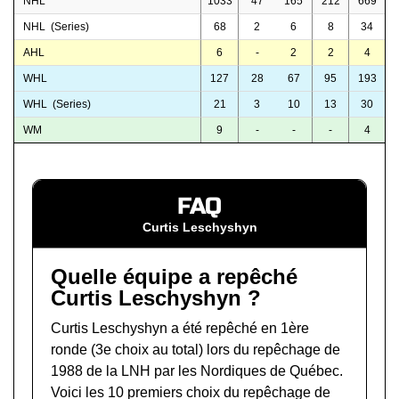
NHL
1033
47
165
212
669
NHL (Series)
68
2
6
8
34
AHL
6
-
2
2
4
WHL
127
28
67
95
193
WHL (Series)
21
3
10
13
30
WM
9
-
-
-
4
FAQ
Curtis Leschyshyn
Quelle équipe a repêché
Curtis Leschyshyn ?
Curtis Leschyshyn a été repêché en 1ère
ronde (3e choix au total) lors du
repêchage de
1988 de la LNH
par les Nordiques de Québec.
Voici les 10 premiers choix du repêchage de