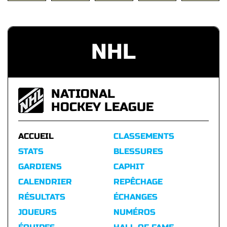
NHL
NATIONAL
HOCKEY LEAGUE
ACCUEIL
CLASSEMENTS
STATS
BLESSURES
GARDIENS
CAPHIT
CALENDRIER
REPÊCHAGE
RÉSULTATS
ÉCHANGES
JOUEURS
NUMÉROS