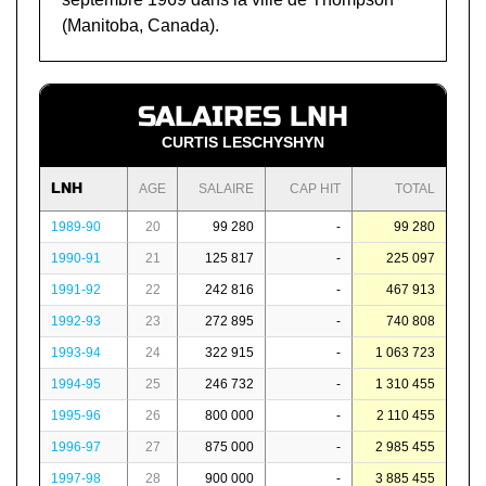
(Manitoba, Canada).
SALAIRES LNH
CURTIS LESCHYSHYN
LNH
AGE
SALAIRE
CAP HIT
TOTAL
1989-90
20
99 280
-
99 280
1990-91
21
125 817
-
225 097
1991-92
22
242 816
-
467 913
1992-93
23
272 895
-
740 808
1993-94
24
322 915
-
1 063 723
1994-95
25
246 732
-
1 310 455
1995-96
26
800 000
-
2 110 455
1996-97
27
875 000
-
2 985 455
1997-98
28
900 000
-
3 885 455