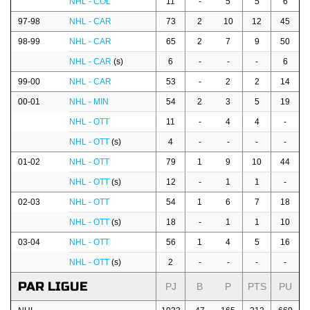
NHL - COL
11
-
5
5
6
97-98
NHL - CAR
73
2
10
12
45
98-99
NHL - CAR
65
2
7
9
50
NHL - CAR
(s)
6
-
-
-
6
99-00
NHL - CAR
53
-
2
2
14
00-01
NHL - MIN
54
2
3
5
19
NHL - OTT
11
-
4
4
-
NHL - OTT
(s)
4
-
-
-
-
01-02
NHL - OTT
79
1
9
10
44
NHL - OTT
(s)
12
-
1
1
-
02-03
NHL - OTT
54
1
6
7
18
NHL - OTT
(s)
18
-
1
1
10
03-04
NHL - OTT
56
1
4
5
16
NHL - OTT
(s)
2
-
-
-
-
PAR LIGUE
PJ
B
P
PTS
PU