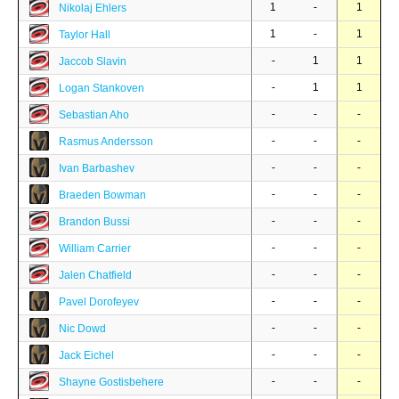
1
-
1
Nikolaj Ehlers
1
-
1
Taylor Hall
-
1
1
Jaccob Slavin
-
1
1
Logan Stankoven
-
-
-
Sebastian Aho
-
-
-
Rasmus Andersson
-
-
-
Ivan Barbashev
-
-
-
Braeden Bowman
-
-
-
Brandon Bussi
-
-
-
William Carrier
-
-
-
Jalen Chatfield
-
-
-
Pavel Dorofeyev
-
-
-
Nic Dowd
-
-
-
Jack Eichel
-
-
-
Shayne Gostisbehere