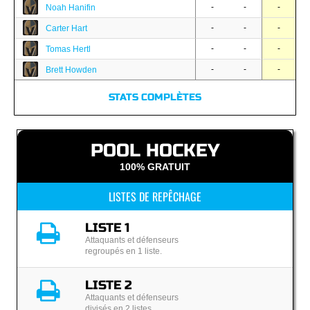
-
-
-
Noah Hanifin
-
-
-
Carter Hart
-
-
-
Tomas Hertl
-
-
-
Brett Howden
STATS COMPLÈTES
POOL HOCKEY
100% GRATUIT
LISTES DE REPÊCHAGE
LISTE 1
Attaquants et défenseurs
regroupés en 1 liste.
LISTE 2
Attaquants et défenseurs
divisés en 2 listes.