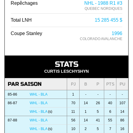
Repêchages
NHL - 1988 R1 #3
QUEBEC NORDIQUES
Total LNH
15 285 455 $
Coupe Stanley
1996
COLORADO AVALANCHE
STATS
CURTIS LESCHYSHYN
PAR SAISON
PJ
B
P
PTS
PU
85-86
WHL - BLA
1
-
-
-
-
86-87
WHL - BLA
70
14
26
40
107
WHL - BLA
(s)
11
1
5
6
14
87-88
WHL - BLA
56
14
41
55
86
WHL - BLA
(s)
10
2
5
7
16