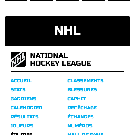
NHL
NATIONAL
HOCKEY LEAGUE
ACCUEIL
CLASSEMENTS
STATS
BLESSURES
GARDIENS
CAPHIT
CALENDRIER
REPÊCHAGE
RÉSULTATS
ÉCHANGES
JOUEURS
NUMÉROS
ÉQUIPES
HALL OF FAME