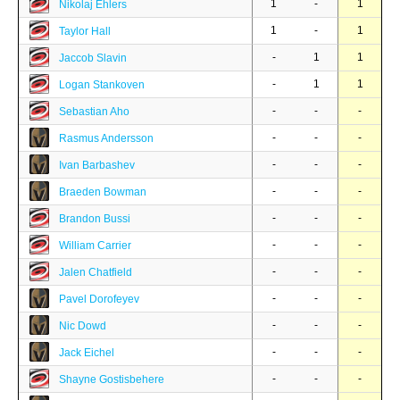
1
-
1
Nikolaj Ehlers
1
-
1
Taylor Hall
-
1
1
Jaccob Slavin
-
1
1
Logan Stankoven
-
-
-
Sebastian Aho
-
-
-
Rasmus Andersson
-
-
-
Ivan Barbashev
-
-
-
Braeden Bowman
-
-
-
Brandon Bussi
-
-
-
William Carrier
-
-
-
Jalen Chatfield
-
-
-
Pavel Dorofeyev
-
-
-
Nic Dowd
-
-
-
Jack Eichel
-
-
-
Shayne Gostisbehere