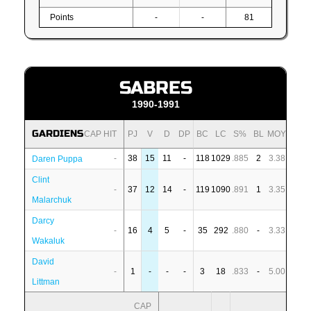
Points
-
-
81
SABRES
1990-1991
GARDIENS
CAP HIT
PJ
V
D
DP
BC
LC
S%
BL
MOY
-
38
15
11
-
118
1029
.885
2
3.38
Daren Puppa
Clint
-
37
12
14
-
119
1090
.891
1
3.35
Malarchuk
Darcy
-
16
4
5
-
35
292
.880
-
3.33
Wakaluk
David
-
1
-
-
-
3
18
.833
-
5.00
Littman
CAP