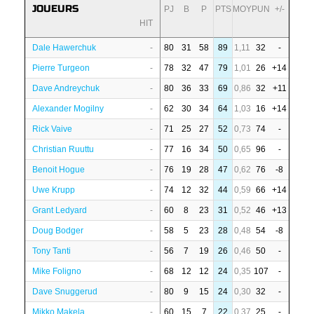
JOUEURS
PJ
B
P
PTS
MOY
PUN
+/-
HIT
Dale Hawerchuk
-
80
31
58
89
1,11
32
-
Pierre Turgeon
-
78
32
47
79
1,01
26
+14
Dave Andreychuk
-
80
36
33
69
0,86
32
+11
Alexander Mogilny
-
62
30
34
64
1,03
16
+14
Rick Vaive
-
71
25
27
52
0,73
74
-
Christian Ruuttu
-
77
16
34
50
0,65
96
-
Benoit Hogue
-
76
19
28
47
0,62
76
-8
Uwe Krupp
-
74
12
32
44
0,59
66
+14
Grant Ledyard
-
60
8
23
31
0,52
46
+13
Doug Bodger
-
58
5
23
28
0,48
54
-8
Tony Tanti
-
56
7
19
26
0,46
50
-
Mike Foligno
-
68
12
12
24
0,35
107
-
Dave Snuggerud
-
80
9
15
24
0,30
32
-
Mikko Makela
-
60
15
7
22
0,37
25
-