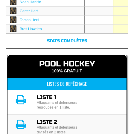
-
-
-
Noah Hanifin
-
-
-
Carter Hart
-
-
-
Tomas Hertl
-
-
-
Brett Howden
STATS COMPLÈTES
POOL HOCKEY
100% GRATUIT
LISTES DE REPÊCHAGE
LISTE 1
Attaquants et défenseurs
regroupés en 1 liste.
LISTE 2
Attaquants et défenseurs
divisés en 2 listes.