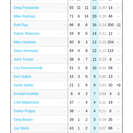
Greg Paslawski
-
55
11
11
22
0,40
14
-
Mike Ramsey
-
71
6
14
20
0,28
46
-
Rob Ray
-
66
8
8
16
0,24
350
-11
Darrin Shannon
-
34
8
6
14
0,41
12
-
Mike Hartman
-
60
9
3
12
0,20
204
-
Dean Kennedy
-
64
4
8
12
0,19
119
-
John Tucker
-
38
4
7
11
0,29
8
-
Lou Franceschetti
-
51
2
8
10
0,20
58
-
Ken Sutton
-
15
3
6
9
0,60
13
-
Kevin Haller
-
21
1
8
9
0,43
20
+9
Donald Audette
-
8
4
3
7
0,88
4
-1
Clint Malarchuk
-
37
-
4
4
0,11
19
-
Daren Puppa
-
38
-
4
4
0,11
6
-
Greg Brown
-
39
1
2
3
0,08
35
-
Jay Wells
-
43
1
2
3
0,07
86
-