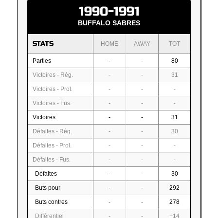
1990-1991
BUFFALO SABRES
STATS
HOME
AWAY
TOT
Parties
-
-
80
Victoires - Rég.
-
-
31
Victoires - Prol.
-
-
-
Victoires - Fus.
-
-
-
Victoires
-
-
31
Défaites - Rég.
-
-
30
Défaites - Prol.
-
-
-
Défaites - Fus.
-
-
-
Défaites
-
-
30
Buts pour
-
-
292
Buts contres
-
-
278
Différentiel
-
-
+14