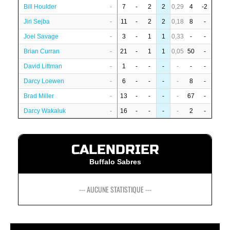
Bill Houlder
-
7
-
2
2
0,29
4
-2
Jiri Sejba
-
11
-
2
2
0,18
8
-
Joel Savage
-
3
-
1
1
0,33
-
-
Brian Curran
-
21
-
1
1
0,05
50
-
David Littman
-
1
-
-
-
-
-
-
Darcy Loewen
-
6
-
-
-
-
8
-
Brad Miller
-
13
-
-
-
-
67
-
Darcy Wakaluk
-
16
-
-
-
-
2
-
CALENDRIER
Buffalo Sabres
--- AUCUNE STATISTIQUE ---