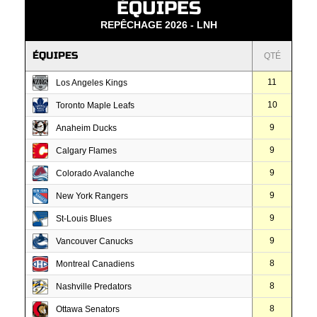
ÉQUIPES
REPÊCHAGE 2026 - LNH
ÉQUIPES
QTÉ
11
Los Angeles Kings
10
Toronto Maple Leafs
9
Anaheim Ducks
9
Calgary Flames
9
Colorado Avalanche
9
New York Rangers
9
St-Louis Blues
9
Vancouver Canucks
8
Montreal Canadiens
8
Nashville Predators
8
Ottawa Senators