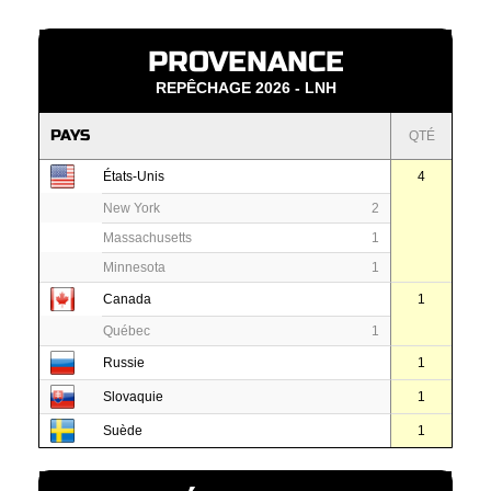
PROVENANCE
REPÊCHAGE 2026 - LNH
PAYS
QTÉ
États-Unis
4
New York
2
Massachusetts
1
Minnesota
1
Canada
1
Québec
1
Russie
1
Slovaquie
1
Suède
1