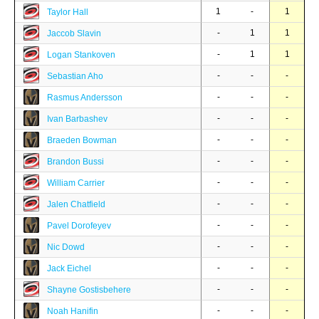
1
-
1
Taylor Hall
-
1
1
Jaccob Slavin
-
1
1
Logan Stankoven
-
-
-
Sebastian Aho
-
-
-
Rasmus Andersson
-
-
-
Ivan Barbashev
-
-
-
Braeden Bowman
-
-
-
Brandon Bussi
-
-
-
William Carrier
-
-
-
Jalen Chatfield
-
-
-
Pavel Dorofeyev
-
-
-
Nic Dowd
-
-
-
Jack Eichel
-
-
-
Shayne Gostisbehere
-
-
-
Noah Hanifin