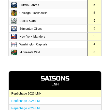
5
Buffalo Sabres
5
Chicago Blackhawks
5
Dallas Stars
5
Edmonton Oilers
5
New York Islanders
4
Washington Capitals
3
Minnesota Wild
SAISONS
LNH
Repêchage 2026 LNH
Repêchage 2025 LNH
Repêchage 2024 LNH