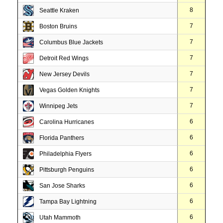
8
Seattle Kraken
7
Boston Bruins
7
Columbus Blue Jackets
7
Detroit Red Wings
7
New Jersey Devils
7
Vegas Golden Knights
7
Winnipeg Jets
6
Carolina Hurricanes
6
Florida Panthers
6
Philadelphia Flyers
6
Pittsburgh Penguins
6
San Jose Sharks
6
Tampa Bay Lightning
6
Utah Mammoth