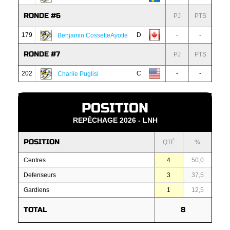
RONDE #6
PJ
PTS
179
D
-
-
Benjamin CossetteAyotte
RONDE #7
PJ
PTS
202
C
-
-
Charlie Puglisi
POSITION
REPÊCHAGE 2026 - LNH
POSITION
QTÉ
%
Centres
4
50,0
Defenseurs
3
37,5
Gardiens
1
12,5
TOTAL
8