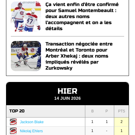
Ça vient enfin d'être confirmé
pour Samuel Montembeault :
deux autres noms
l'accompagnent et on a les
détails
Transaction négociée entre
Montréal et Toronto pour
Arber Xhekaj : deux noms
impliqués révélés par
Zurkowsky
HIER
14 JUIN 2026
TOP 20
B
P
PTS
1
1
2
Jackson Blake
1
-
1
Nikolaj Ehlers