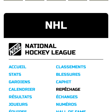
NHL
NATIONAL
HOCKEY LEAGUE
ACCUEIL
CLASSEMENTS
STATS
BLESSURES
GARDIENS
CAPHIT
CALENDRIER
REPÊCHAGE
RÉSULTATS
ÉCHANGES
JOUEURS
NUMÉROS
ÉQUIPES
HALL OF FAME