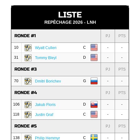
LISTE
REPÊCHAGE 2026 - LNH
RONDE #1
PJ
PTS
10
C
-
-
Wyatt Cullen
31
D
-
-
Tommy Bleyl
RONDE #3
PJ
PTS
70
G
-
-
Dmitri Borichev
RONDE #4
PJ
PTS
106
D
-
-
Jakub Floris
118
C
-
-
Justin Graf
RONDE #5
PJ
PTS
138
C
-
-
Philip Hemmyr