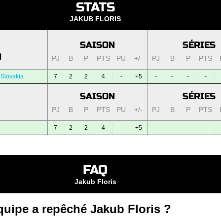
STATS
JAKUB FLORIS
SAISON
SÉRIES
N
PJ
B
P
PTS
PU
+/-
PJ
B
P
PTS
 Slovakia
7
2
2
4
-
+5
-
-
-
-
SAISON
SÉRIES
PJ
B
P
PTS
PU
+/-
PJ
B
P
PTS
7
2
2
4
-
+5
-
-
-
-
FAQ
Jakub Floris
quipe a repêché Jakub Floris ?