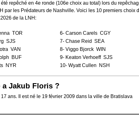
 été repêché en 4e ronde (106e choix au total) lors du
repêchag
NH
par les Prédateurs de Nashville. Voici les 10 premiers choix 
 2026 de la LNH:
enna
TOR
6-
Carson Carels
CGY
rg
SJS
7-
Chase Reid
SEA
otra
VAN
8-
Viggo Bjorck
WIN
olph
BUF
9-
Keaton Verhoeff
SJS
ts
NYR
10-
Wyatt Cullen
NSH
 a Jakub Floris ?
17 ans. Il est né le 19 février 2009 dans la ville de Bratislava