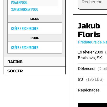
POWERPOOL
SUPER HOCKEY POOL
LIGUE
Jakub
CRÉER / RECHERCHER
Floris
POOL
Prédateurs de Na
CRÉER / RECHERCHER
19 février 2009
(
Bratislava, SK
RACING
Défenseur
(Droit
SOCCER
6'3"
(195 LBS)
Repêchages