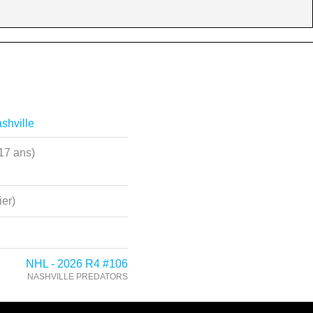
shville
17 ans)
ier)
NHL - 2026 R4 #106
NASHVILLE PREDATORS