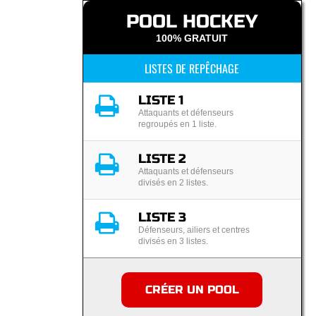
POOL HOCKEY
100% GRATUIT
LISTES DE REPÊCHAGE
LISTE 1
Attaquants et défenseurs
regroupés en 1 liste.
LISTE 2
Attaquants et défenseurs
divisés en 2 listes.
LISTE 3
Défenseurs, ailiers et centres
divisés en 3 listes.
CRÉER UN POOL