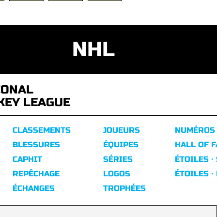
NHL
IONAL
KEY LEAGUE
CLASSEMENTS
JOUEURS
NUMÉROS
BLESSURES
ÉQUIPES
HALL OF 
CAPHIT
SÉRIES
ÉTOILES ·
REPÊCHAGE
LOGOS
ÉTOILES ·
ÉCHANGES
TROPHÉES