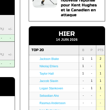
nouvelle réponse
pour Kent Hughes
et le Canadien en
attaque
PU
+/-
HIER
-
-
14 JUIN 2026
TOP 20
B
P
PTS
PU
+/-
1
1
2
Jackson Blake
-
-
1
-
1
Nikolaj Ehlers
1
-
1
Taylor Hall
-
1
1
Jaccob Slavin
-
1
1
Logan Stankoven
-
-
-
Sebastian Aho
-
-
-
Rasmus Andersson