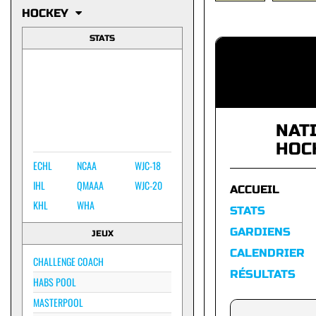
HOCKEY
STATS
NAT
HOC
ECHL
NCAA
WJC-18
IHL
QMAAA
WJC-20
ACCUEIL
KHL
WHA
STATS
GARDIENS
JEUX
CALENDRIER
CHALLENGE COACH
RÉSULTATS
HABS POOL
MASTERPOOL