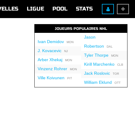
VELLES
LIGUE
POOL
STATS
JOUEURS POPULAIRES NHL
Jason
Ivan Demidov
MON
Robertson
DAL
J. Kovacevic
NJ
Tyler Thorpe
MON
Arber Xhekaj
MON
Kirill Marchenko
CLB
Vinzenz Rohrer
MON
Jack Roslovic
TOR
Ville Koivunen
PIT
William Eklund
OTT