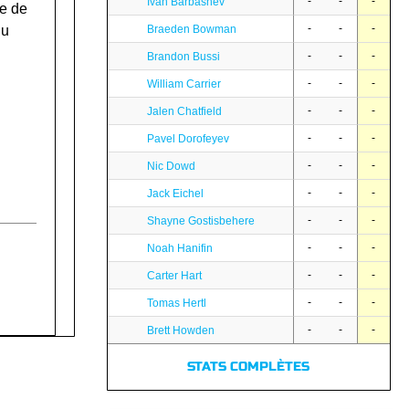
-
-
-
Ivan Barbashev
e de
-
-
-
du
Braeden Bowman
-
-
-
Brandon Bussi
-
-
-
William Carrier
-
-
-
Jalen Chatfield
-
-
-
Pavel Dorofeyev
-
-
-
Nic Dowd
-
-
-
Jack Eichel
-
-
-
Shayne Gostisbehere
-
-
-
Noah Hanifin
-
-
-
Carter Hart
-
-
-
Tomas Hertl
-
-
-
Brett Howden
STATS COMPLÈTES