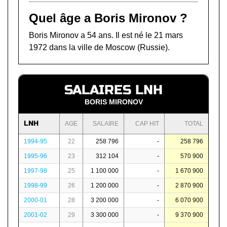
Quel âge a Boris Mironov ?
Boris Mironov a 54 ans. Il est né le 21 mars
1972 dans la ville de Moscow (Russie).
SALAIRES LNH
BORIS MIRONOV
LNH
AGE
SALAIRE
CAP HIT
TOTAL
1994-95
22
258 796
-
258 796
1995-96
23
312 104
-
570 900
1997-98
25
1 100 000
-
1 670 900
1998-99
26
1 200 000
-
2 870 900
2000-01
28
3 200 000
-
6 070 900
2001-02
29
3 300 000
-
9 370 900