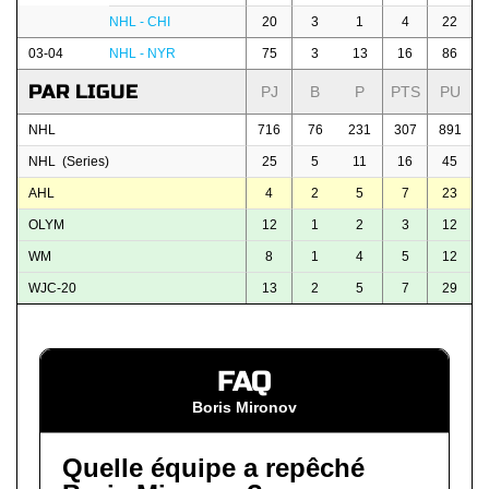
NHL - CHI
20
3
1
4
22
03-04
NHL - NYR
75
3
13
16
86
PAR LIGUE
PJ
B
P
PTS
PU
NHL
716
76
231
307
891
NHL (Series)
25
5
11
16
45
AHL
4
2
5
7
23
OLYM
12
1
2
3
12
WM
8
1
4
5
12
WJC-20
13
2
5
7
29
FAQ
Boris Mironov
Quelle équipe a repêché