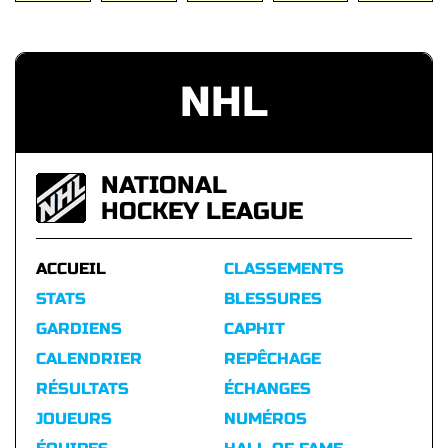
NHL
NATIONAL
HOCKEY LEAGUE
ACCUEIL
CLASSEMENTS
STATS
BLESSURES
GARDIENS
CAPHIT
CALENDRIER
REPÊCHAGE
RÉSULTATS
ÉCHANGES
JOUEURS
NUMÉROS