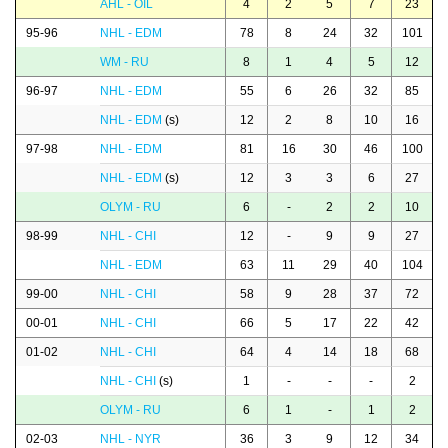
AHL - OIL
4
2
5
7
23
95-96
NHL - EDM
78
8
24
32
101
WM - RU
8
1
4
5
12
96-97
NHL - EDM
55
6
26
32
85
NHL - EDM
(s)
12
2
8
10
16
97-98
NHL - EDM
81
16
30
46
100
NHL - EDM
(s)
12
3
3
6
27
OLYM - RU
6
-
2
2
10
98-99
NHL - CHI
12
-
9
9
27
NHL - EDM
63
11
29
40
104
99-00
NHL - CHI
58
9
28
37
72
00-01
NHL - CHI
66
5
17
22
42
01-02
NHL - CHI
64
4
14
18
68
NHL - CHI
(s)
1
-
-
-
2
OLYM - RU
6
1
-
1
2
02-03
NHL - NYR
36
3
9
12
34