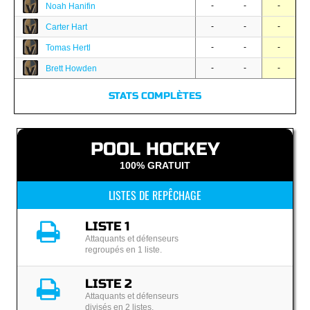
-
-
-
Noah Hanifin
-
-
-
Carter Hart
-
-
-
Tomas Hertl
-
-
-
Brett Howden
STATS COMPLÈTES
POOL HOCKEY
100% GRATUIT
LISTES DE REPÊCHAGE
LISTE 1
Attaquants et défenseurs
regroupés en 1 liste.
LISTE 2
Attaquants et défenseurs
divisés en 2 listes.