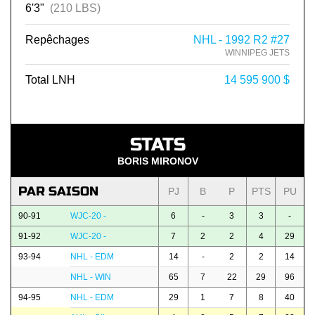
6'3"
(210 LBS)
Repêchages
NHL - 1992 R2 #27
WINNIPEG JETS
Total LNH
14 595 900 $
STATS
BORIS MIRONOV
PAR SAISON
PJ
B
P
PTS
PU
90-91
WJC-20 -
6
-
3
3
-
91-92
WJC-20 -
7
2
2
4
29
93-94
NHL - EDM
14
-
2
2
14
NHL - WIN
65
7
22
29
96
94-95
NHL - EDM
29
1
7
8
40