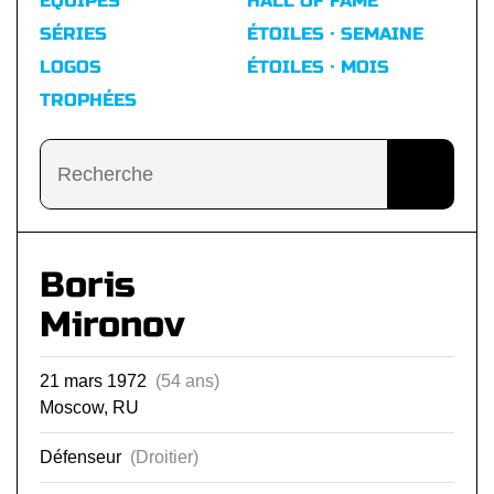
ÉQUIPES
HALL OF FAME
SÉRIES
ÉTOILES · SEMAINE
LOGOS
ÉTOILES · MOIS
TROPHÉES
Boris
Mironov
21 mars 1972
(54 ans)
Moscow, RU
Défenseur
(Droitier)