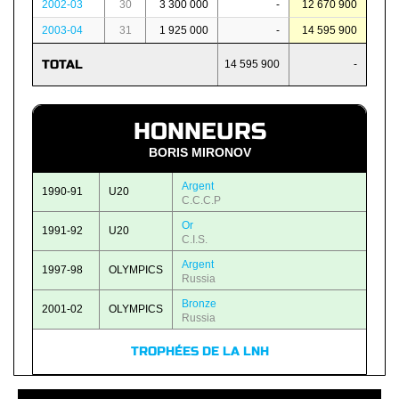
2002-03
30
3 300 000
-
12 670 900
2003-04
31
1 925 000
-
14 595 900
TOTAL
14 595 900
-
HONNEURS
BORIS MIRONOV
Argent
1990-91
U20
C.C.C.P
Or
1991-92
U20
C.I.S.
Argent
1997-98
OLYMPICS
Russia
Bronze
2001-02
OLYMPICS
Russia
TROPHÉES DE LA LNH