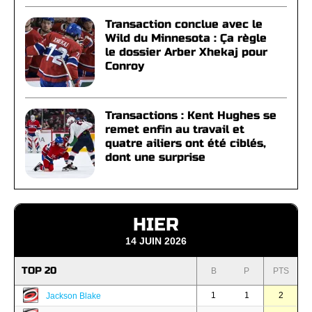
Transaction conclue avec le
Wild du Minnesota : Ça règle
le dossier Arber Xhekaj pour
Conroy
Transactions : Kent Hughes se
remet enfin au travail et
quatre ailiers ont été ciblés,
dont une surprise
HIER
14 JUIN 2026
TOP 20
B
P
PTS
1
1
2
Jackson Blake