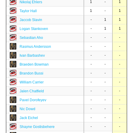
1
-
1
Nikolaj Ehlers
1
-
1
Taylor Hall
-
1
1
Jaccob Slavin
-
1
1
Logan Stankoven
-
-
-
Sebastian Aho
-
-
-
Rasmus Andersson
-
-
-
Ivan Barbashev
-
-
-
Braeden Bowman
-
-
-
Brandon Bussi
-
-
-
William Carrier
-
-
-
Jalen Chatfield
-
-
-
Pavel Dorofeyev
-
-
-
Nic Dowd
-
-
-
Jack Eichel
-
-
-
Shayne Gostisbehere