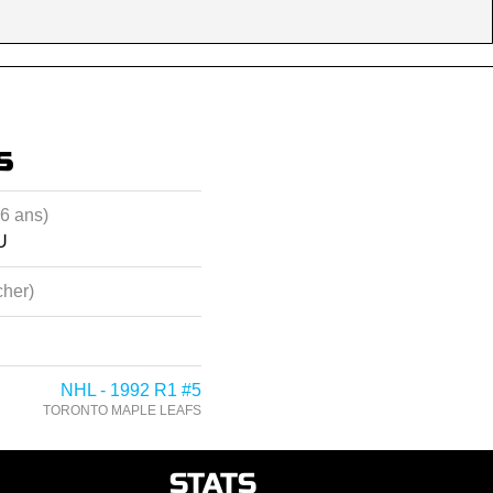
s
56 ans)
U
her)
NHL - 1992 R1 #5
TORONTO MAPLE LEAFS
STATS