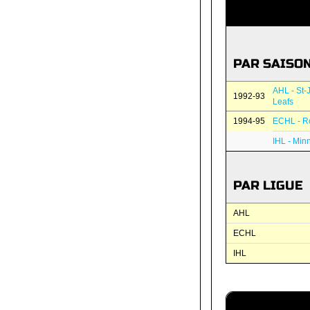
PAR SAISO
AHL - St-
1992-93
Leafs
1994-95
ECHL - R
IHL - Min
PAR LIGUE
AHL
ECHL
IHL