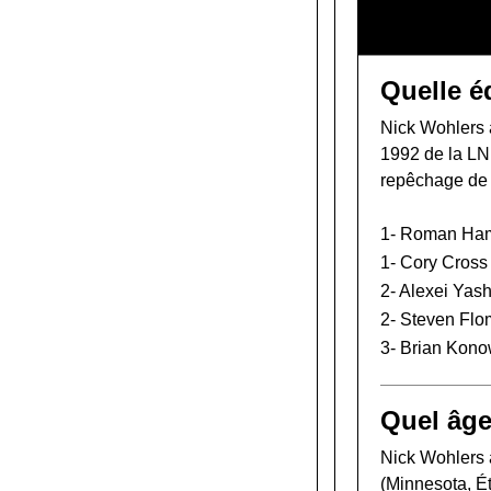
Quelle é
Nick Wohlers a
1992 de la L
repêchage de
1-
Roman Ham
1-
Cory Cross
2-
Alexei Yash
2-
Steven Flo
3-
Brian Kono
Quel âge
Nick Wohlers a 
(Minnesota, Ét