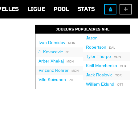
VELLES
LIGUE
POOL
STATS
JOUEURS POPULAIRES NHL
Jason
Ivan Demidov
MON
Robertson
DAL
J. Kovacevic
NJ
Tyler Thorpe
MON
Arber Xhekaj
MON
Kirill Marchenko
CLB
Vinzenz Rohrer
MON
Jack Roslovic
TOR
Ville Koivunen
PIT
William Eklund
OTT