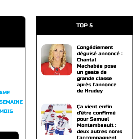
TOP 5
Congédiement
déguisé annoncé :
Chantal
Machabée pose
un geste de
grande classe
après l'annonce
de Hrudey
FAME
 SEMAINE
Ça vient enfin
 MOIS
d'être confirmé
pour Samuel
Montembeault :
deux autres noms
l'accompagnent