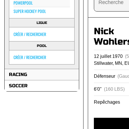
POWERPOOL
SUPER HOCKEY POOL
LIGUE
Nick
CRÉER / RECHERCHER
Wohler
POOL
12 juillet 1970
(
CRÉER / RECHERCHER
Stillwater, MN, E
RACING
Défenseur
(Gauc
SOCCER
6'0"
(160 LBS)
Repêchages