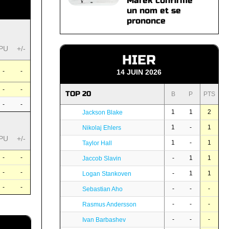
Marek confirme
un nom et se
prononce
PU
+/-
HIER
-
-
14 JUIN 2026
-
-
TOP 20
B
P
PTS
-
-
1
1
2
Jackson Blake
1
-
1
Nikolaj Ehlers
PU
+/-
1
-
1
Taylor Hall
-
-
-
1
1
Jaccob Slavin
-
-
-
1
1
Logan Stankoven
-
-
-
-
-
Sebastian Aho
-
-
-
Rasmus Andersson
-
-
-
Ivan Barbashev