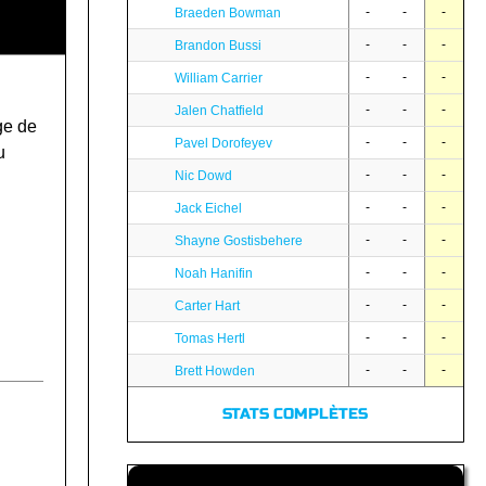
-
-
-
Braeden Bowman
-
-
-
Brandon Bussi
-
-
-
William Carrier
-
-
-
Jalen Chatfield
ge de
-
-
-
Pavel Dorofeyev
u
-
-
-
Nic Dowd
-
-
-
Jack Eichel
-
-
-
Shayne Gostisbehere
-
-
-
Noah Hanifin
-
-
-
Carter Hart
-
-
-
Tomas Hertl
-
-
-
Brett Howden
STATS COMPLÈTES