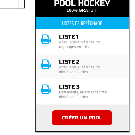
POOL HOCKEY
100% GRATUIT
LISTES DE REPÊCHAGE
LISTE 1
Attaquants et défenseurs
regroupés en 1 liste.
LISTE 2
Attaquants et défenseurs
divisés en 2 listes.
LISTE 3
Défenseurs, ailiers et centres
divisés en 3 listes.
CRÉER UN POOL