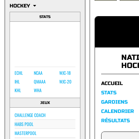
HOCKEY
STATS
NAT
HOC
ECHL
NCAA
WJC-18
IHL
QMAAA
WJC-20
ACCUEIL
KHL
WHA
STATS
GARDIENS
JEUX
CALENDRIER
CHALLENGE COACH
RÉSULTATS
HABS POOL
MASTERPOOL