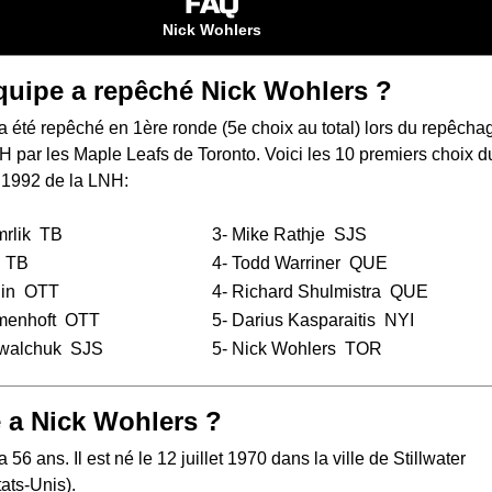
FAQ
Nick Wohlers
quipe a repêché Nick Wohlers ?
 été repêché en 1ère ronde (5e choix au total) lors du
repêcha
NH
par les Maple Leafs de Toronto. Voici les 10 premiers choix d
 1992 de la LNH:
rlik
TB
3-
Mike Rathje
SJS
TB
4-
Todd Warriner
QUE
in
OTT
4-
Richard Shulmistra
QUE
menhoft
OTT
5-
Darius Kasparaitis
NYI
walchuk
SJS
5- Nick Wohlers
TOR
 a Nick Wohlers ?
56 ans. Il est né le 12 juillet 1970 dans la ville de Stillwater
ats-Unis).