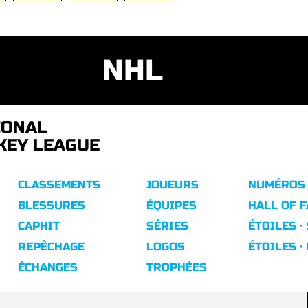
NHL
IONAL
KEY LEAGUE
CLASSEMENTS
JOUEURS
NUMÉROS
BLESSURES
ÉQUIPES
HALL OF 
CAPHIT
SÉRIES
ÉTOILES ·
REPÊCHAGE
LOGOS
ÉTOILES ·
ÉCHANGES
TROPHÉES