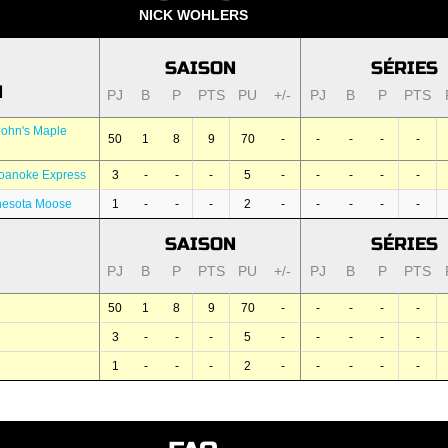
NICK WOHLERS
SAISON
SÉRIES
N
PJ
B
P
PTS
PU
+/-
PJ
B
P
PTS
John's Maple
50
1
8
9
70
-
-
-
-
-
oanoke Express
3
-
-
-
5
-
-
-
-
-
nesota Moose
1
-
-
-
2
-
-
-
-
-
SAISON
SÉRIES
PJ
B
P
PTS
PU
+/-
PJ
B
P
PTS
50
1
8
9
70
-
-
-
-
-
3
-
-
-
5
-
-
-
-
-
1
-
-
-
2
-
-
-
-
-