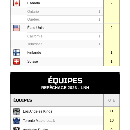
Canada
2
Ontario
1
Québec
1
États-Unis
2
Californie
1
Tenessee
1
Finlande
1
Suisse
1
ÉQUIPES
REPÊCHAGE 2026 - LNH
ÉQUIPES
QTÉ
11
Los Angeles Kings
10
Toronto Maple Leafs
9