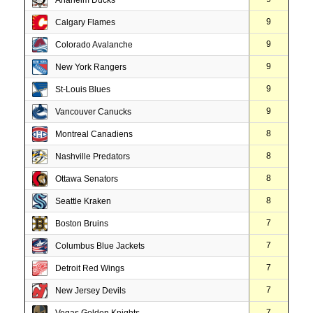
Anaheim Ducks
9
Calgary Flames
9
Colorado Avalanche
9
New York Rangers
9
St-Louis Blues
9
Vancouver Canucks
8
Montreal Canadiens
8
Nashville Predators
8
Ottawa Senators
8
Seattle Kraken
7
Boston Bruins
7
Columbus Blue Jackets
7
Detroit Red Wings
7
New Jersey Devils
7