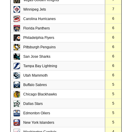
Vegas Golden Knights
7
Winnipeg Jets
6
Carolina Hurricanes
6
Florida Panthers
6
Philadelphia Flyers
6
Pittsburgh Penguins
6
San Jose Sharks
6
Tampa Bay Lightning
6
Utah Mammoth
5
Buffalo Sabres
5
Chicago Blackhawks
5
Dallas Stars
5
Edmonton Oilers
5
New York Islanders
4