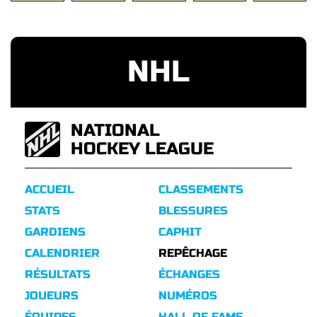
NHL
NATIONAL
HOCKEY LEAGUE
ACCUEIL
CLASSEMENTS
STATS
BLESSURES
GARDIENS
CAPHIT
CALENDRIER
REPÊCHAGE
RÉSULTATS
ÉCHANGES
JOUEURS
NUMÉROS
ÉQUIPES
HALL OF FAME