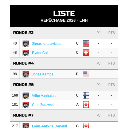
LISTE
REPÊCHAGE 2026 - LNH
RONDE #2
PJ
PTS
40
C
-
-
Simas Ignatavicius
48
C
-
-
Ryder Cali
RONDE #4
PJ
PTS
98
D
-
-
Jonas Kemps
RONDE #6
PJ
PTS
168
C
-
-
Vilho Vanhatalo
181
A
-
-
Cole Zurawski
RONDE #7
PJ
PTS
217
G
-
-
Louis-Antoine Denault