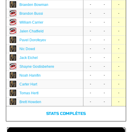
-
-
-
Braeden Bowman
-
-
-
Brandon Bussi
-
-
-
William Carrier
-
-
-
Jalen Chatfield
-
-
-
Pavel Dorofeyev
-
-
-
Nic Dowd
-
-
-
Jack Eichel
-
-
-
Shayne Gostisbehere
-
-
-
Noah Hanifin
-
-
-
Carter Hart
-
-
-
Tomas Hertl
-
-
-
Brett Howden
STATS COMPLÈTES