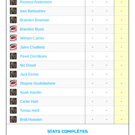
-
-
-
Rasmus Andersson
-
-
-
Ivan Barbashev
-
-
-
Braeden Bowman
-
-
-
Brandon Bussi
-
-
-
William Carrier
-
-
-
Jalen Chatfield
-
-
-
Pavel Dorofeyev
-
-
-
Nic Dowd
-
-
-
Jack Eichel
-
-
-
Shayne Gostisbehere
-
-
-
Noah Hanifin
-
-
-
Carter Hart
-
-
-
Tomas Hertl
-
-
-
Brett Howden
STATS COMPLÈTES