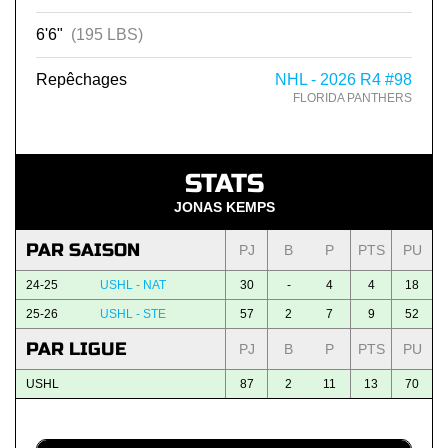
6'6"
(195 LBS)
Repêchages
NHL - 2026 R4 #98
FLORIDA PANTHERS
STATS
JONAS KEMPS
PAR SAISON
PJ
B
P
PTS
PU
24-25
USHL - NAT
30
-
4
4
18
25-26
USHL - STE
57
2
7
9
52
PAR LIGUE
PJ
B
P
PTS
PU
USHL
87
2
11
13
70