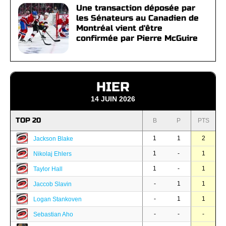
Une transaction déposée par
les Sénateurs au Canadien de
Montréal vient d'être
confirmée par Pierre McGuire
HIER
14 JUIN 2026
TOP 20
B
P
PTS
1
1
2
Jackson Blake
1
-
1
Nikolaj Ehlers
1
-
1
Taylor Hall
-
1
1
Jaccob Slavin
-
1
1
Logan Stankoven
-
-
-
Sebastian Aho