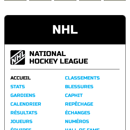
NHL
NATIONAL
HOCKEY LEAGUE
ACCUEIL
CLASSEMENTS
STATS
BLESSURES
GARDIENS
CAPHIT
CALENDRIER
REPÊCHAGE
RÉSULTATS
ÉCHANGES
JOUEURS
NUMÉROS