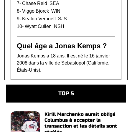
7-
Chase Reid
SEA
8-
Viggo Bjorck
WIN
9-
Keaton Verhoeff
SJS
10-
Wyatt Cullen
NSH
Quel âge a Jonas Kemps ?
Jonas Kemps a 18 ans. Il est né le 16 janvier
2008 dans la ville de Sebastopol (Californie,
États-Unis).
TOP 5
Kirill Marchenko aurait obligé
Columbus à accepter la
transaction et les détails sont
révélés