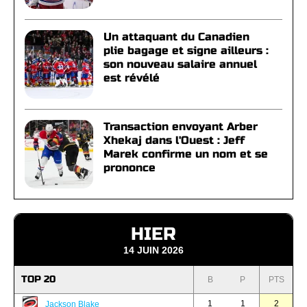
Un attaquant du Canadien
plie bagage et signe ailleurs :
son nouveau salaire annuel
est révélé
Transaction envoyant Arber
Xhekaj dans l'Ouest : Jeff
Marek confirme un nom et se
prononce
HIER
14 JUIN 2026
TOP 20
B
P
PTS
1
1
2
Jackson Blake