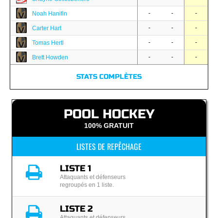
-
-
-
Noah Hanifin
-
-
-
Carter Hart
-
-
-
Tomas Hertl
-
-
-
Brett Howden
STATS COMPLÈTES
POOL HOCKEY
100% GRATUIT
LISTES DE REPÊCHAGE
LISTE 1
Attaquants et défenseurs
regroupés en 1 liste.
LISTE 2
Attaquants et défenseurs