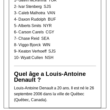
1-
Gavin McKenna
TOR
2-
Ivar Stenberg
SJS
3-
Caleb Malhotra
VAN
4-
Daxon Rudolph
BUF
5-
Alberts Smits
NYR
6-
Carson Carels
CGY
7-
Chase Reid
SEA
8-
Viggo Bjorck
WIN
9-
Keaton Verhoeff
SJS
10-
Wyatt Cullen
NSH
Quel âge a Louis-Antoine
Denault ?
Louis-Antoine Denault a 20 ans. Il est né le 26
septembre 2006 dans la ville de Québec
(Québec, Canada).