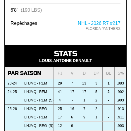
6'8"
(190 LBS)
Repêchages
NHL - 2026 R7 #217
FLORIDA PANTHERS
STATS
LOUIS-ANTOINE DENAULT
PAR SAISON
PJ
V
D
DP
BL
S%
23-24
LHJMQ - REM
29
7
13
3
1
.883
24-25
LHJMQ - REM
41
17
17
5
2
.902
LHJMQ - REM (S)
4
-
1
2
-
.903
25-26
LHJMQ - REG
25
16
7
2
-
.913
LHJMQ - REM
17
6
9
1
-
.911
LHJMQ - REG (S)
12
6
-
-
-
.903