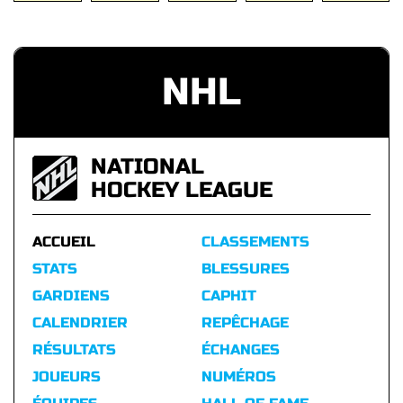
NHL
NATIONAL
HOCKEY LEAGUE
ACCUEIL
CLASSEMENTS
STATS
BLESSURES
GARDIENS
CAPHIT
CALENDRIER
REPÊCHAGE
RÉSULTATS
ÉCHANGES
JOUEURS
NUMÉROS