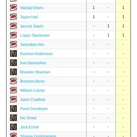
1
-
1
Nikolaj Ehlers
1
-
1
Taylor Hall
-
1
1
Jaccob Slavin
-
1
1
Logan Stankoven
-
-
-
Sebastian Aho
-
-
-
Rasmus Andersson
-
-
-
Ivan Barbashev
-
-
-
Braeden Bowman
-
-
-
Brandon Bussi
-
-
-
William Carrier
-
-
-
Jalen Chatfield
-
-
-
Pavel Dorofeyev
-
-
-
Nic Dowd
-
-
-
Jack Eichel
-
-
-
Shayne Gostisbehere