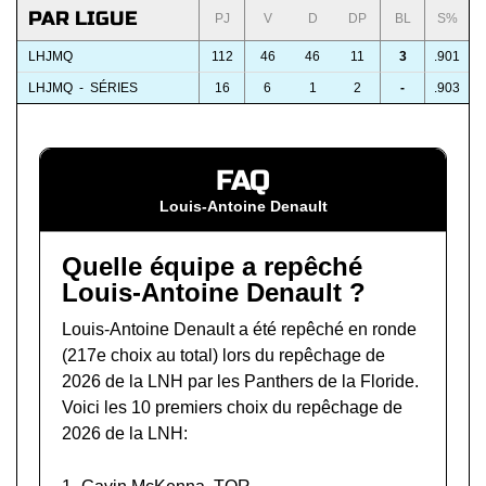
PAR LIGUE
PJ
V
D
DP
BL
S%
LHJMQ
112
46
46
11
3
.901
LHJMQ - SÉRIES
16
6
1
2
-
.903
FAQ
Louis-Antoine Denault
Quelle équipe a repêché
Louis-Antoine Denault ?
Louis-Antoine Denault a été repêché en ronde
(217e choix au total) lors du
repêchage de
2026 de la LNH
par les Panthers de la Floride.
Voici les 10 premiers choix du repêchage de
2026 de la LNH: