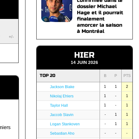
confirmée dans le
dossier Michael
Hage et il pourrait
finalement
amorcer la saison
à Montréal
U
+/-
HIER
14 JUIN 2026
TOP 20
B
P
PTS
1
1
2
Jackson Blake
1
-
1
Nikolaj Ehlers
1
-
1
Taylor Hall
-
1
1
Jaccob Slavin
-
1
1
Logan Stankoven
miers
-
-
-
Sebastian Aho