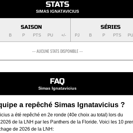
STATS
SIMAS IGNATAVICIUS
SAISON
SÉRIES
J
B
P
PTS
PU
+/-
PJ
B
P
PTS
P
--- AUCUNE STATS DISPONIBLE ---
FAQ
Simas Ignatavicius
quipe a repêché Simas Ignatavicius ?
cius a été repêché en 2e ronde (40e choix au total) lors du
 2026 de la LNH
par les Panthers de la Floride. Voici les 10 pre
chage de 2026 de la LNH: