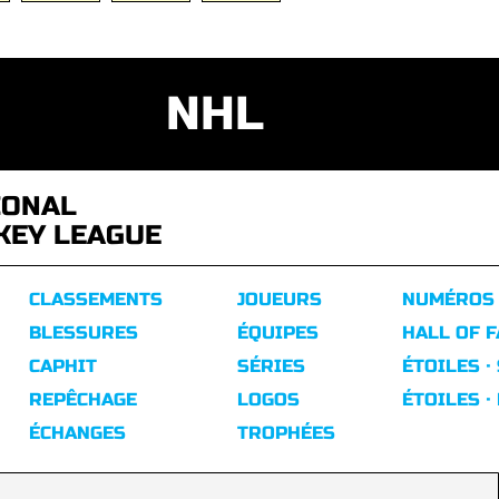
NHL
IONAL
KEY LEAGUE
CLASSEMENTS
JOUEURS
NUMÉROS
BLESSURES
ÉQUIPES
HALL OF 
CAPHIT
SÉRIES
ÉTOILES ·
REPÊCHAGE
LOGOS
ÉTOILES ·
ÉCHANGES
TROPHÉES