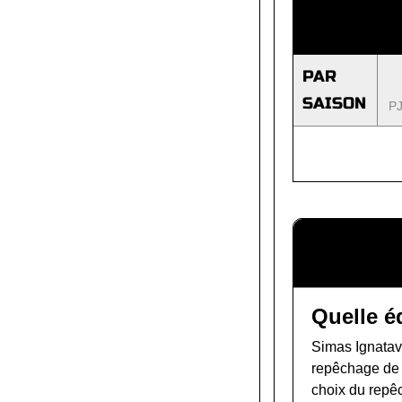
PAR
SAISON
P
Quelle é
Simas Ignatavi
repêchage de
choix du repê