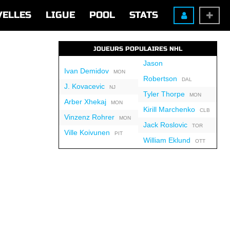
VELLES
LIGUE
POOL
STATS
JOUEURS POPULAIRES NHL
Jason
Ivan Demidov
MON
Robertson
DAL
J. Kovacevic
NJ
Tyler Thorpe
MON
Arber Xhekaj
MON
Kirill Marchenko
CLB
Vinzenz Rohrer
MON
Jack Roslovic
TOR
Ville Koivunen
PIT
William Eklund
OTT