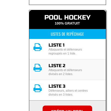
POOL HOCKEY
100% GRATUIT
LISTES DE REPÊCHAGE
LISTE 1
Attaquants et défenseurs
regroupés en 1 liste.
LISTE 2
Attaquants et défenseurs
divisés en 2 listes.
LISTE 3
Défenseurs, ailiers et centres
divisés en 3 listes.