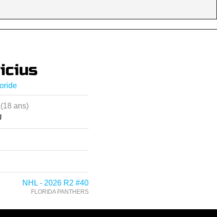
icius
oride
7
(18 ans)
U
NHL - 2026 R2 #40
FLORIDA PANTHERS