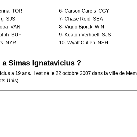
enna
TOR
6-
Carson Carels
CGY
rg
SJS
7-
Chase Reid
SEA
otra
VAN
8-
Viggo Bjorck
WIN
olph
BUF
9-
Keaton Verhoeff
SJS
ts
NYR
10-
Wyatt Cullen
NSH
 a Simas Ignatavicius ?
cius a 19 ans. Il est né le 22 octobre 2007 dans la ville de Me
ts-Unis).