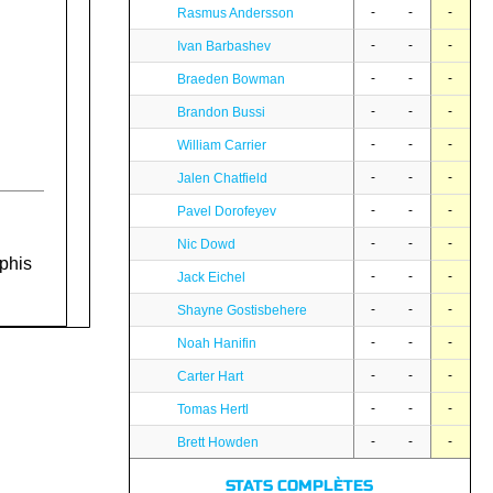
-
-
-
Rasmus Andersson
-
-
-
Ivan Barbashev
-
-
-
Braeden Bowman
-
-
-
Brandon Bussi
-
-
-
William Carrier
-
-
-
Jalen Chatfield
-
-
-
Pavel Dorofeyev
-
-
-
Nic Dowd
mphis
-
-
-
Jack Eichel
-
-
-
Shayne Gostisbehere
-
-
-
Noah Hanifin
-
-
-
Carter Hart
-
-
-
Tomas Hertl
-
-
-
Brett Howden
STATS COMPLÈTES