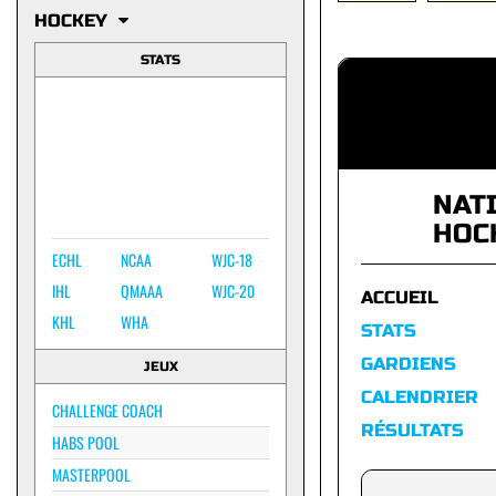
HOCKEY
STATS
NAT
HOC
ECHL
NCAA
WJC-18
IHL
QMAAA
WJC-20
ACCUEIL
KHL
WHA
STATS
GARDIENS
JEUX
CALENDRIER
CHALLENGE COACH
RÉSULTATS
HABS POOL
MASTERPOOL