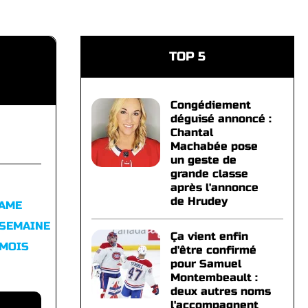
TOP 5
Congédiement
déguisé annoncé :
Chantal
Machabée pose
un geste de
grande classe
après l'annonce
de Hrudey
FAME
 SEMAINE
Ça vient enfin
 MOIS
d'être confirmé
pour Samuel
Montembeault :
deux autres noms
l'accompagnent