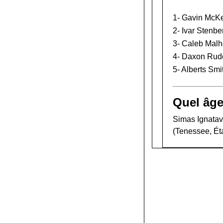
1-
Gavin McK
2-
Ivar Stenbe
3-
Caleb Malh
4-
Daxon Rud
5-
Alberts Smi
Quel âge
Simas Ignatavi
(Tenessee, Éta