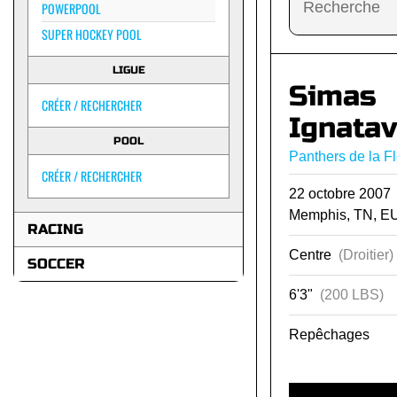
POWERPOOL
SUPER HOCKEY POOL
LIGUE
Simas
CRÉER / RECHERCHER
Ignatav
POOL
Panthers de la Fl
CRÉER / RECHERCHER
22 octobre 200
Memphis, TN, E
RACING
Centre
(Droitier)
SOCCER
6'3"
(200 LBS)
Repêchages