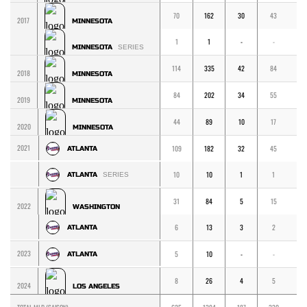
70
162
30
43
3
2017
MINNESOTA
1
1
-
-
-
MINNESOTA
SERIES
114
335
42
84
5
2018
MINNESOTA
84
202
34
55
3
2019
MINNESOTA
44
89
10
17
1
2020
MINNESOTA
2021
109
182
32
45
2
ATLANTA
10
10
1
1
-
ATLANTA
SERIES
31
84
5
15
1
2022
WASHINGTON
6
13
3
2
1
ATLANTA
2023
5
10
-
-
-
ATLANTA
8
26
4
5
3
2024
LOS ANGELES