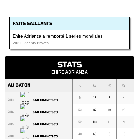
FAITS SAILLANTS
Ehire Adrianza a remporté 1 séries mondiales
2021 - Atlanta Braves
STATS
EHIRE ADRIANZA
AU BÂTON
PJ
AB
PC
CS
1
9
18
3
4
2
2013
SAN FRANCISCO
53
97
10
23
1
2014
SAN FRANCISCO
52
113
11
21
1
2015
SAN FRANCISCO
40
63
3
16
1
2016
SAN FRANCISCO