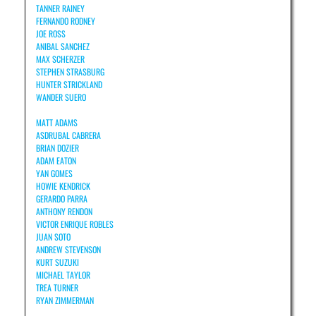
TANNER RAINEY
FERNANDO RODNEY
JOE ROSS
ANIBAL SANCHEZ
MAX SCHERZER
STEPHEN STRASBURG
HUNTER STRICKLAND
WANDER SUERO
MATT ADAMS
ASDRUBAL CABRERA
BRIAN DOZIER
ADAM EATON
YAN GOMES
HOWIE KENDRICK
GERARDO PARRA
ANTHONY RENDON
VICTOR ENRIQUE ROBLES
JUAN SOTO
ANDREW STEVENSON
KURT SUZUKI
MICHAEL TAYLOR
TREA TURNER
RYAN ZIMMERMAN