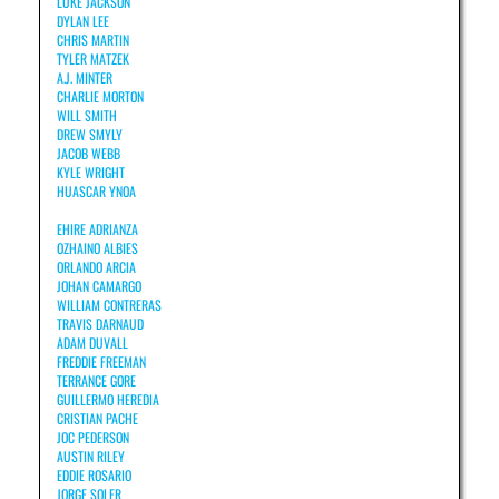
LUKE JACKSON
DYLAN LEE
CHRIS MARTIN
TYLER MATZEK
A.J. MINTER
CHARLIE MORTON
WILL SMITH
DREW SMYLY
JACOB WEBB
KYLE WRIGHT
HUASCAR YNOA
EHIRE ADRIANZA
OZHAINO ALBIES
ORLANDO ARCIA
JOHAN CAMARGO
WILLIAM CONTRERAS
TRAVIS DARNAUD
ADAM DUVALL
FREDDIE FREEMAN
TERRANCE GORE
GUILLERMO HEREDIA
CRISTIAN PACHE
JOC PEDERSON
AUSTIN RILEY
EDDIE ROSARIO
JORGE SOLER