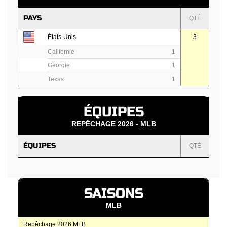
PAYS
QTÉ
États-Unis
3
Californie
1
Georgie
1
Texas
1
ÉQUIPES
REPÊCHAGE 2026 - MLB
ÉQUIPES
QTÉ
SAISONS
MLB
Repêchage 2026 MLB