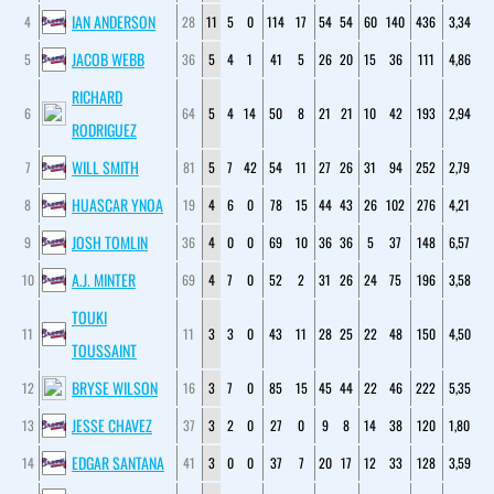
IAN ANDERSON
4
28
11
5
0
114
17
54
54
60
140
436
3,34
JACOB WEBB
5
36
5
4
1
41
5
26
20
15
36
111
4,86
RICHARD
6
64
5
4
14
50
8
21
21
10
42
193
2,94
RODRIGUEZ
WILL SMITH
7
81
5
7
42
54
11
27
26
31
94
252
2,79
HUASCAR YNOA
8
19
4
6
0
78
15
44
43
26
102
276
4,21
JOSH TOMLIN
9
36
4
0
0
69
10
36
36
5
37
148
6,57
A.J. MINTER
10
69
4
7
0
52
2
31
26
24
75
196
3,58
TOUKI
11
11
3
3
0
43
11
28
25
22
48
150
4,50
TOUSSAINT
BRYSE WILSON
12
16
3
7
0
85
15
45
44
22
46
222
5,35
JESSE CHAVEZ
13
37
3
2
0
27
0
9
8
14
38
120
1,80
EDGAR SANTANA
14
41
3
0
0
37
7
20
17
12
33
128
3,59