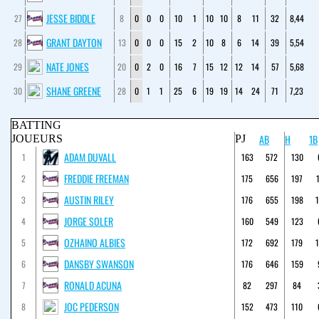
JESSE BIDDLE
27
8
0
0
0
10
1
10
10
8
11
32
8,44
GRANT DAYTON
28
13
0
0
0
15
2
10
8
6
14
39
5,54
NATE JONES
29
20
0
2
0
16
7
15
12
12
14
57
5,68
SHANE GREENE
30
28
0
1
1
25
6
19
19
14
24
71
7,23
BATTING
AB
H
1B
JOUEURS
PJ
ADAM DUVALL
1
163
572
130
FREDDIE FREEMAN
2
175
656
197
AUSTIN RILEY
3
176
655
198
JORGE SOLER
4
160
549
123
OZHAINO ALBIES
5
172
692
179
DANSBY SWANSON
6
176
646
159
RONALD ACUNA
7
82
297
84
JOC PEDERSON
8
152
473
110