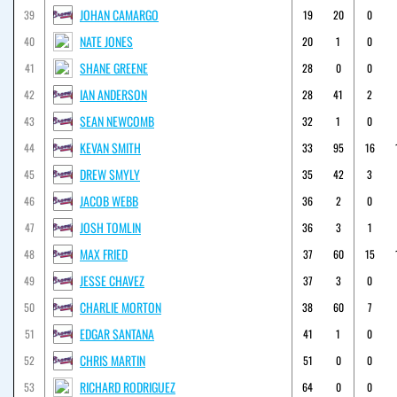
JOHAN CAMARGO
39
19
20
0
NATE JONES
40
20
1
0
SHANE GREENE
41
28
0
0
IAN ANDERSON
42
28
41
2
SEAN NEWCOMB
43
32
1
0
KEVAN SMITH
44
33
95
16
DREW SMYLY
45
35
42
3
JACOB WEBB
46
36
2
0
JOSH TOMLIN
47
36
3
1
MAX FRIED
48
37
60
15
JESSE CHAVEZ
49
37
3
0
CHARLIE MORTON
50
38
60
7
EDGAR SANTANA
51
41
1
0
CHRIS MARTIN
52
51
0
0
RICHARD RODRIGUEZ
53
64
0
0