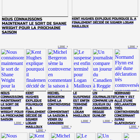
NOUS CONNAISSONS
KENT HUGHES EXPLIQUE POURQUOI IL A
FINALEMENT DÉCIDÉ DE SIGNER LOGAN
MAINTENANT LE SORT DE SHANE
MAILLOUX
WRIGHT POUR LA PROCHAINE
SAISON
LIRE
LIRE
NOUS
KENT
MICHEL
LE
UN
NORMAND
CONNAISSONS
HUGHES
BERGERON
SUSPENSE
JOURNALISTE
FLYNN Y EST
MAINTENANT
EXPLIQUE
SÈME LA
EST ENFIN
COMPARE UN
ALLÉ D'UNE
LE SORT DE
POURQUOI
CONTROVERSE
TERMINÉ
JOUEUR DU
DÉCLARATION
SHANE
IL A
EN
POUR
CANADIEN À
TRÈS
WRIGHT POUR
FINALEMENT
COMMENTANT
LOGAN
REGGIE
CONTROVERSÉE
LA PROCHAINE
DÉCIDÉ DE
LA SAISON À
MAILLOUX
DUNLOP
CONCERNANT
SAISON
SIGNER
VENIR DU
JURAJ
LIRE
LIRE
LIRE
LOGAN
CANADIEN
SLAFKOVSKY
MAILLOUX
LIRE
LIRE
LIRE