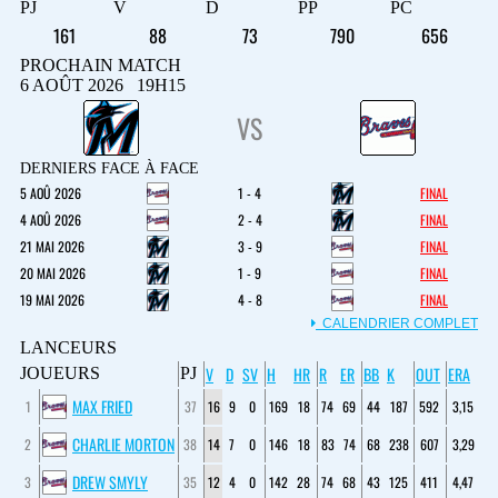
PJ
V
D
PP
PC
161
88
73
790
656
PROCHAIN MATCH
6 AOÛT 2026 19H15
VS
DERNIERS FACE À FACE
5 AOÛ 2026
1 - 4
FINAL
4 AOÛ 2026
2 - 4
FINAL
21 MAI 2026
3 - 9
FINAL
20 MAI 2026
1 - 9
FINAL
19 MAI 2026
4 - 8
FINAL
CALENDRIER COMPLET
LANCEURS
V
D
SV
H
HR
R
ER
BB
K
OUT
ERA
JOUEURS
PJ
MAX FRIED
1
37
16
9
0
169
18
74
69
44
187
592
3,15
CHARLIE MORTON
2
38
14
7
0
146
18
83
74
68
238
607
3,29
DREW SMYLY
3
35
12
4
0
142
28
74
68
43
125
411
4,47