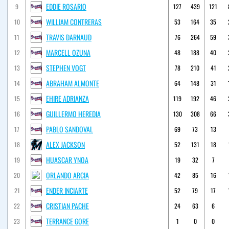
EDDIE ROSARIO
9
127
439
121
WILLIAM CONTRERAS
10
53
164
35
TRAVIS DARNAUD
11
76
264
59
MARCELL OZUNA
12
48
188
40
STEPHEN VOGT
13
78
210
41
ABRAHAM ALMONTE
14
64
148
31
EHIRE ADRIANZA
15
119
192
46
GUILLERMO HEREDIA
16
130
308
66
PABLO SANDOVAL
17
69
73
13
ALEX JACKSON
18
52
131
18
HUASCAR YNOA
19
19
32
7
ORLANDO ARCIA
20
42
85
16
ENDER INCIARTE
21
52
79
17
CRISTIAN PACHE
22
24
63
6
TERRANCE GORE
23
1
0
0