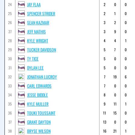
JAY FLAA
24
2
0
0
SPENCER STRIDER
25
2
1
0
SEAN KAZMAR
26
3
2
0
JEFF MATHIS
27
3
9
0
KYLE WRIGHT
28
4
4
1
TUCKER DAVIDSON
29
5
7
0
TY TICE
30
5
0
0
DYLAN LEE
31
5
0
0
JONATHAN LUCROY
32
7
19
6
CARL EDWARDS
33
7
0
0
JESSE BIDDLE
34
8
0
0
KYLE MULLER
35
9
11
1
TOUKI TOUSSAINT
36
11
15
0
GRANT DAYTON
37
13
0
0
BRYSE WILSON
38
16
21
1