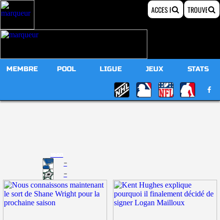
MEMBRE
POOL
LIGUE
JEUX
STATS
19:00
-
-