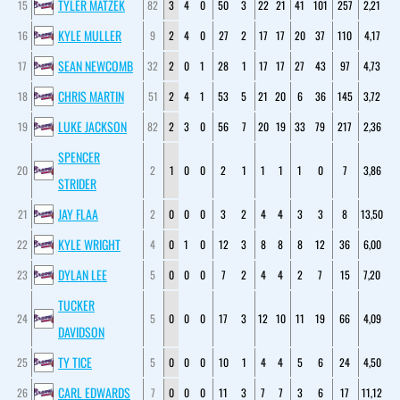
TYLER MATZEK
15
82
3
4
0
50
3
22
21
41
101
257
2,21
KYLE MULLER
16
9
2
4
0
27
2
17
17
20
37
110
4,17
SEAN NEWCOMB
17
32
2
0
1
28
1
17
17
27
43
97
4,73
CHRIS MARTIN
18
51
2
4
1
53
5
21
20
6
36
145
3,72
LUKE JACKSON
19
82
2
3
0
56
7
20
19
33
79
217
2,36
SPENCER
20
2
1
0
0
2
1
1
1
1
0
7
3,86
STRIDER
JAY FLAA
21
2
0
0
0
3
2
4
4
3
3
8
13,50
KYLE WRIGHT
22
4
0
1
0
12
3
8
8
8
12
36
6,00
DYLAN LEE
23
5
0
0
0
7
2
4
4
2
7
15
7,20
TUCKER
24
5
0
0
0
17
3
12
10
11
19
66
4,09
DAVIDSON
TY TICE
25
5
0
0
0
10
1
4
4
5
6
24
4,50
CARL EDWARDS
26
7
0
0
0
11
3
7
7
3
6
17
11,12