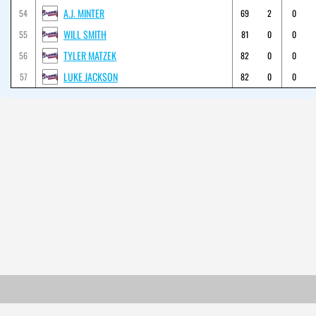
A.J. MINTER
54
69
2
0
WILL SMITH
55
81
0
0
TYLER MATZEK
56
82
0
0
LUKE JACKSON
57
82
0
0