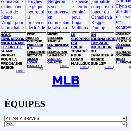
NOUS
KENT
MICHEL
LE
UN
NORMAND
HUGHES
BERGERON
FLYNN Y E
CONNAISSONS
SUSPENSE
JOURNALISTE
EXPLIQUE
SÈME LA
ALLÉ D'UN
MAINTENANT
EST
COMPARE
POURQUOI
CONTROVERSE
DÉCLARAT
LE SORT DE
ENFIN
UN JOUEUR
IL A
EN
TRÈS
SHANE
TERMINÉ
DU
FINALEMENT
COMMENTANT
CONTROVE
WRIGHT
POUR
CANADIEN À
DÉCIDÉ DE
LA SAISON À
CONCERNA
POUR LA
SIGNER
VENIR DU
LOGAN
REGGIE
JURAJ
LOGAN
CANADIEN
SLAFKOV
PROCHAINE
MAILLOUX
DUNLOP
MAILLOUX
LIRE
SAISON
LIRE
LIRE
LIRE
LIRE
MLB
ÉQUIPES