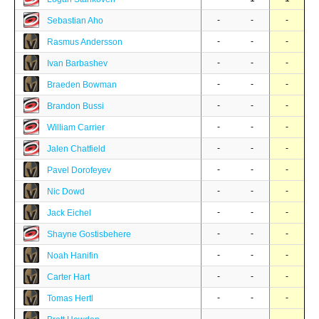
-
-
-
Sebastian Aho
-
-
-
Rasmus Andersson
-
-
-
Ivan Barbashev
-
-
-
Braeden Bowman
-
-
-
Brandon Bussi
-
-
-
William Carrier
-
-
-
Jalen Chatfield
-
-
-
Pavel Dorofeyev
-
-
-
Nic Dowd
-
-
-
Jack Eichel
-
-
-
Shayne Gostisbehere
-
-
-
Noah Hanifin
-
-
-
Carter Hart
-
-
-
Tomas Hertl