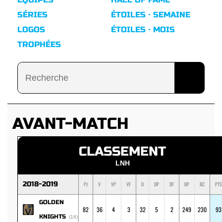
SÉRIES
ÉTOILES · SEMAINE
LOGOS
ÉTOILES · MOIS
TROPHÉES
AVANT-MATCH
CLASSEMENT
LNH
2018-2019
PJ
V
VP
VF
D
DP
DF
BP
BC
PTS
GOLDEN
82
36
4
3
32
5
2
249
230
93
KNIGHTS
(16)