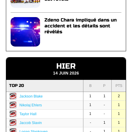
Zdeno Chara impliqué dans un
accident et les détails sont
révélés
HIER
14 JUIN 2026
TOP 20
B
P
PTS
1
1
2
Jackson Blake
1
-
1
Nikolaj Ehlers
1
-
1
Taylor Hall
-
1
1
Jaccob Slavin
-
1
1
Logan Stankoven