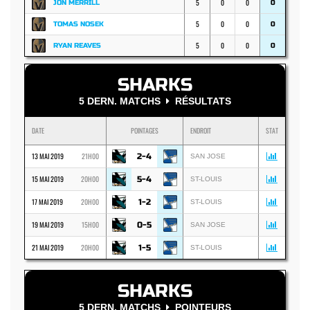
5
0
0
JON MERRILL
0
5
0
0
TOMAS NOSEK
0
5
0
0
RYAN REAVES
0
SHARKS
5 DERN. MATCHS
RÉSULTATS
DATE
POINTAGES
ENDROIT
STAT
13 MAI 2019
21H00
2-4
SAN JOSE
15 MAI 2019
20H00
5-4
ST-LOUIS
17 MAI 2019
20H00
1-2
ST-LOUIS
19 MAI 2019
15H00
0-5
SAN JOSE
21 MAI 2019
20H00
1-5
ST-LOUIS
SHARKS
5 DERN. MATCHS
POINTEURS