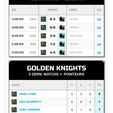
DATE
POINTAGES
ENDROIT
STAT
14 AVR 2019
22H00
6-3
VEGAS
16 AVR 2019
22H30
5-0
VEGAS
18 AVR 2019
22H00
2-5
SAN JOSE
21 AVR 2019
19H00
1-2
VEGAS
23 AVR 2019
22H00
4-5
SAN JOSE
GOLDEN KNIGHTS
5 DERN. MATCHS
POINTEURS
JOUEURS
PJ
B
P
PTS
5
3
6
MARK STONE
9
5
4
3
MAX PACIORETTY
7
5
1
6
SHEA THEODORE
7