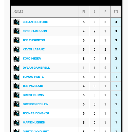
JOUEURS
PJ
B
P
PTS
5
3
0
LOGAN COUTURE
3
4
2
1
ERIK KARLSSON
3
5
2
1
JOE THORNTON
3
5
0
2
KEVIN LABANC
2
5
0
2
TIMO MEIER
2
1
1
0
DYLAN GAMBRELL
1
4
1
0
TOMAS HERTL
1
4
0
1
JOE PAVELSKI
1
5
0
1
BRENT BURNS
1
5
0
1
BRENDEN DILLON
1
5
0
1
JOONAS DONSKOI
1
5
0
1
MARTIN JONES
1
5
0
1
GUSTAV NYQUIST
1