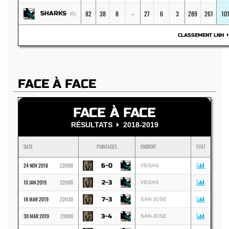
82
38
8
-
27
6
3
289
261
10
SHARKS
(6)
CLASSEMENT LNH
FACE À FACE
FACE À FACE
RÉSULTATS
2018-2019
DATE
POINTAGES
ENDROIT
STAT
24 NOV 2018
22H00
6-0
VEGAS
10 JAN 2019
22H00
2-3
VEGAS
18 MAR 2019
22H30
7-3
SAN JOSE
30 MAR 2019
21H00
3-4
SAN JOSE