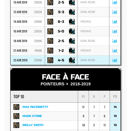
10 AVR 2019
22H30
2-5
SAN JOSE
12 AVR 2019
22H30
5-3
SAN JOSE
14 AVR 2019
22H00
6-3
VEGAS
16 AVR 2019
22H30
5-0
VEGAS
18 AVR 2019
22H00
2-5
SAN JOSE
21 AVR 2019
19H00
1-2
VEGAS
23 AVR 2019
22H00
4-5
SAN JOSE
FACE À FACE
POINTEURS
2018-2019
TOP 10
PJ
B
P
PTS
11
7
7
MAX PACIORETTY
14
9
7
6
MARK STONE
13
10
2
11
REILLY SMITH
13