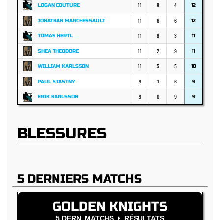
11
8
4
LOGAN COUTURE
12
11
6
6
JONATHAN MARCHESSAULT
12
11
8
3
TOMAS HERTL
11
11
2
9
SHEA THEODORE
11
11
5
5
WILLIAM KARLSSON
10
9
3
6
PAUL STASTNY
9
9
0
9
ERIK KARLSSON
9
BLESSURES
5 DERNIERS MATCHS
GOLDEN KNIGHTS
5 DERN. MATCHS
RÉSULTATS