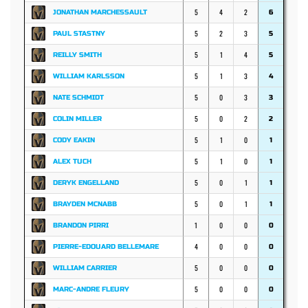
5
4
2
JONATHAN MARCHESSAULT
6
5
2
3
PAUL STASTNY
5
5
1
4
REILLY SMITH
5
5
1
3
WILLIAM KARLSSON
4
5
0
3
NATE SCHMIDT
3
5
0
2
COLIN MILLER
2
5
1
0
CODY EAKIN
1
5
1
0
ALEX TUCH
1
5
0
1
DERYK ENGELLAND
1
5
0
1
BRAYDEN MCNABB
1
1
0
0
BRANDON PIRRI
0
4
0
0
PIERRE-EDOUARD BELLEMARE
0
5
0
0
WILLIAM CARRIER
0
5
0
0
MARC-ANDRE FLEURY
0