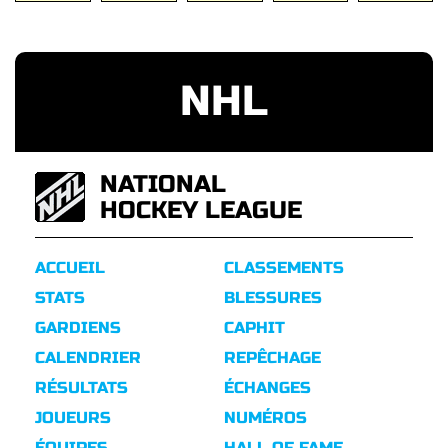
NHL
NATIONAL
HOCKEY LEAGUE
ACCUEIL
CLASSEMENTS
STATS
BLESSURES
GARDIENS
CAPHIT
CALENDRIER
REPÊCHAGE
RÉSULTATS
ÉCHANGES
JOUEURS
NUMÉROS
ÉQUIPES
HALL OF FAME