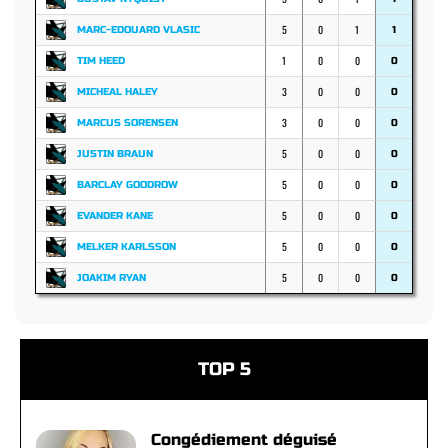
5
0
1
MARC-EDOUARD VLASIC
1
1
0
0
TIM HEED
0
3
0
0
MICHEAL HALEY
0
3
0
0
MARCUS SORENSEN
0
5
0
0
JUSTIN BRAUN
0
5
0
0
BARCLAY GOODROW
0
5
0
0
EVANDER KANE
0
5
0
0
MELKER KARLSSON
0
5
0
0
JOAKIM RYAN
0
TOP 5
Congédiement déguisé