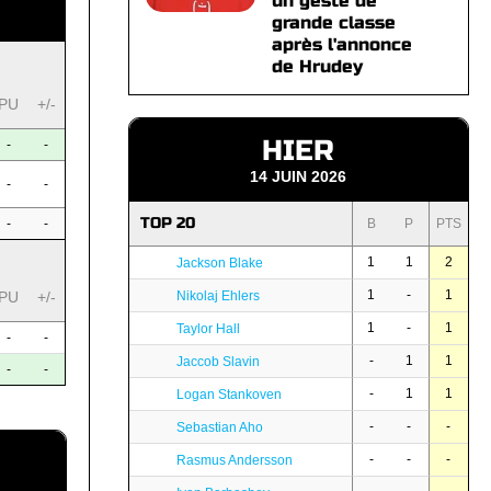
un geste de
grande classe
après l'annonce
de Hrudey
PU
+/-
HIER
-
-
14 JUIN 2026
-
-
TOP 20
-
-
B
P
PTS
1
1
2
Jackson Blake
1
-
1
PU
+/-
Nikolaj Ehlers
1
-
1
Taylor Hall
-
-
-
1
1
Jaccob Slavin
-
-
-
1
1
Logan Stankoven
-
-
-
Sebastian Aho
-
-
-
Rasmus Andersson