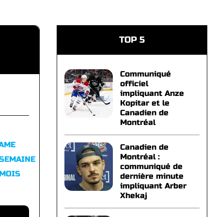
TOP 5
Communiqué
officiel
impliquant Anze
Kopitar et le
Canadien de
Montréal
FAME
Canadien de
Montréal :
 SEMAINE
communiqué de
 MOIS
dernière minute
impliquant Arber
Xhekaj