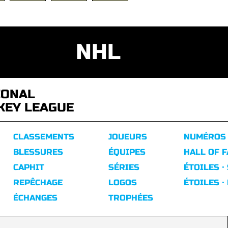
NHL
IONAL
KEY LEAGUE
CLASSEMENTS
JOUEURS
NUMÉROS
BLESSURES
ÉQUIPES
HALL OF 
CAPHIT
SÉRIES
ÉTOILES ·
REPÊCHAGE
LOGOS
ÉTOILES ·
ÉCHANGES
TROPHÉES