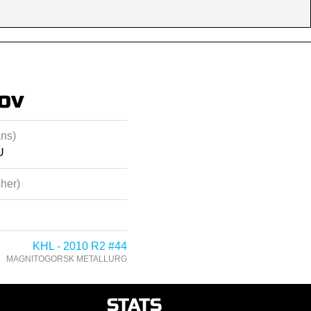
lov
ans)
U
her)
KHL - 2010 R2 #44
MAGNITOGORSK METALLURG
STATS