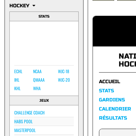
HOCKEY
STATS
NAT
HOC
ECHL
NCAA
WJC-18
IHL
QMAAA
WJC-20
ACCUEIL
KHL
WHA
STATS
GARDIENS
JEUX
CALENDRIER
CHALLENGE COACH
RÉSULTATS
HABS POOL
MASTERPOOL