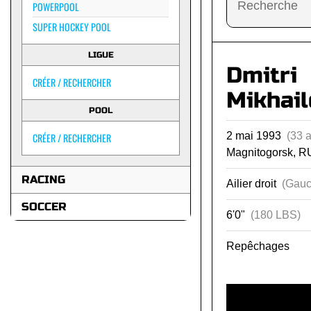
POWERPOOL
SUPER HOCKEY POOL
LIGUE
Dmitri
CRÉER / RECHERCHER
Mikhai
POOL
2 mai 1993
(33 
CRÉER / RECHERCHER
Magnitogorsk, R
RACING
Ailier droit
(Gauc
SOCCER
6'0"
(180 LBS)
Repêchages