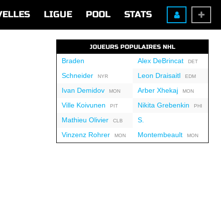
VELLES
LIGUE
POOL
STATS
JOUEURS POPULAIRES NHL
Braden
Alex DeBrincat
DET
Schneider
Leon Draisaitl
NYR
EDM
Ivan Demidov
Arber Xhekaj
MON
MON
Ville Koivunen
Nikita Grebenkin
PIT
PHI
Mathieu Olivier
S.
CLB
Vinzenz Rohrer
Montembeault
MON
MON