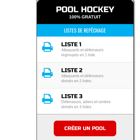
POOL HOCKEY
100% GRATUIT
LISTES DE REPÊCHAGE
LISTE 1
Attaquants et défenseurs
regroupés en 1 liste.
LISTE 2
Attaquants et défenseurs
divisés en 2 listes.
LISTE 3
Défenseurs, ailiers et centres
divisés en 3 listes.
CRÉER UN POOL