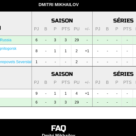
DMITRI MIKHAILOV
SAISON
SÉRIES
N
PJ
B
P
PTS
PU
+/-
PJ
B
P
PTS
 Russia
6
-
3
3
29
-
-
-
-
-
nitogorsk
8
-
1
1
2
+1
-
-
-
-
repovets Severstal
1
-
-
-
2
-
-
-
-
-
SAISON
SÉRIES
PJ
B
P
PTS
PU
+/-
PJ
B
P
PTS
9
-
1
1
4
+1
-
-
-
-
6
-
3
3
29
-
-
-
-
-
FAQ
Dmitri Mikhailov