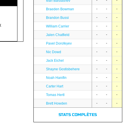
-
-
-
Ivan Barbashev
-
-
-
Braeden Bowman
-
-
-
Brandon Bussi
k
-
-
-
William Carrier
-
-
-
Jalen Chatfield
-
-
-
Pavel Dorofeyev
-
-
-
Nic Dowd
-
-
-
Jack Eichel
-
-
-
Shayne Gostisbehere
-
-
-
Noah Hanifin
-
-
-
Carter Hart
-
-
-
Tomas Hertl
-
-
-
Brett Howden
STATS COMPLÈTES