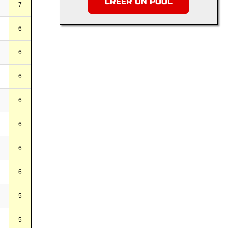
CRÉER UN POOL
7
6
6
6
6
6
6
6
5
5