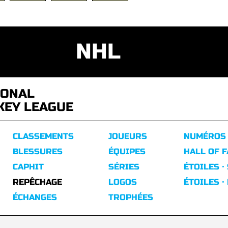
NHL
IONAL
KEY LEAGUE
CLASSEMENTS
JOUEURS
NUMÉROS
BLESSURES
ÉQUIPES
HALL OF 
CAPHIT
SÉRIES
ÉTOILES ·
REPÊCHAGE
LOGOS
ÉTOILES ·
ÉCHANGES
TROPHÉES