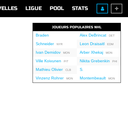
VELLES
LIGUE
POOL
STATS
JOUEURS POPULAIRES NHL
Braden
Alex DeBrincat
DET
Schneider
Leon Draisaitl
NYR
EDM
Ivan Demidov
Arber Xhekaj
MON
MON
Ville Koivunen
Nikita Grebenkin
PIT
PHI
Mathieu Olivier
S.
CLB
Vinzenz Rohrer
Montembeault
MON
MON