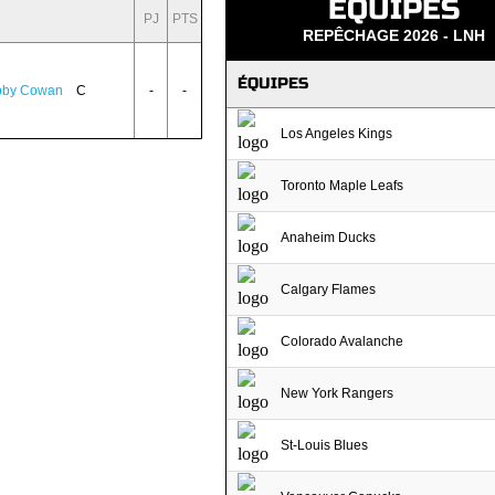
ÉQUIPES
PJ
PTS
REPÊCHAGE 2026 - LNH
ÉQUIPES
bby Cowan
C
-
-
Los Angeles Kings
Toronto Maple Leafs
Anaheim Ducks
Calgary Flames
Colorado Avalanche
New York Rangers
St-Louis Blues