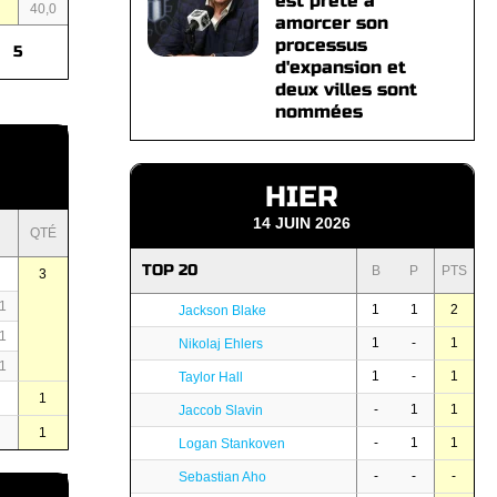
est prête à
40,0
amorcer son
processus
5
d'expansion et
deux villes sont
nommées
HIER
14 JUIN 2026
QTÉ
TOP 20
B
P
PTS
3
1
1
1
2
Jackson Blake
1
1
-
1
Nikolaj Ehlers
1
1
-
1
Taylor Hall
1
-
1
1
Jaccob Slavin
1
-
1
1
Logan Stankoven
-
-
-
Sebastian Aho