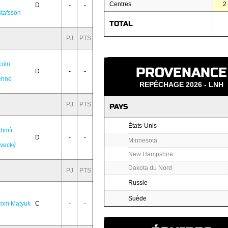
Centres
2
D
-
-
tafsson
TOTAL
PJ
PTS
coln
PROVENANCE
D
-
-
ehne
REPÊCHAGE 2026 - LNH
PJ
PTS
PAYS
États-Unis
dimír
D
-
-
Minnesota
vecký
New Hampshire
Dakota du Nord
PJ
PTS
Russie
Suède
yom Matyuk
C
-
-