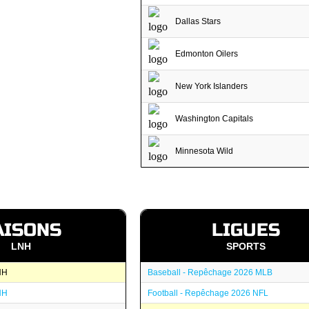
Dallas Stars
Edmonton Oilers
New York Islanders
Washington Capitals
Minnesota Wild
AISONS
LIGUES
LNH
SPORTS
NH
Baseball - Repêchage 2026 MLB
NH
Football - Repêchage 2026 NFL