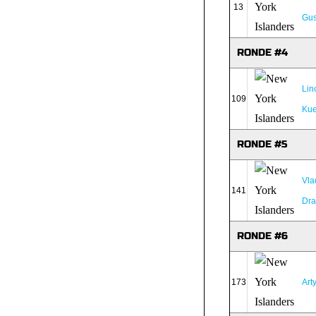
13
Gus
RONDE #4
Lin
109
Ku
RONDE #5
Vla
141
Dra
RONDE #6
173
Art