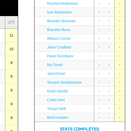
-
-
-
Rasmus Andersson
-
-
-
Ivan Barbashev
-
-
-
Braeden Bowman
QTÉ
-
-
-
Brandon Bussi
11
-
-
-
William Carrier
-
-
-
Jalen Chatfield
10
-
-
-
Pavel Dorofeyev
9
-
-
-
Nic Dowd
-
-
-
Jack Eichel
9
-
-
-
Shayne Gostisbehere
9
-
-
-
Noah Hanifin
-
-
-
Carter Hart
9
-
-
-
Tomas Hertl
-
-
-
Brett Howden
9
STATS COMPLÈTES