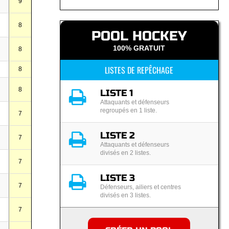
9
8
POOL HOCKEY
100% GRATUIT
8
LISTES DE REPÊCHAGE
8
8
LISTE 1
Attaquants et défenseurs
regroupés en 1 liste.
7
LISTE 2
7
Attaquants et défenseurs
divisés en 2 listes.
7
LISTE 3
7
Défenseurs, ailiers et centres
divisés en 3 listes.
7