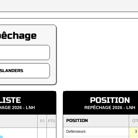
pêchage
LISTE
POSITION
AGE 2026 - LNH
REPÊCHAGE 2026 - LNH
POSITION
QT
PJ
PTS
Defenseurs
3
te