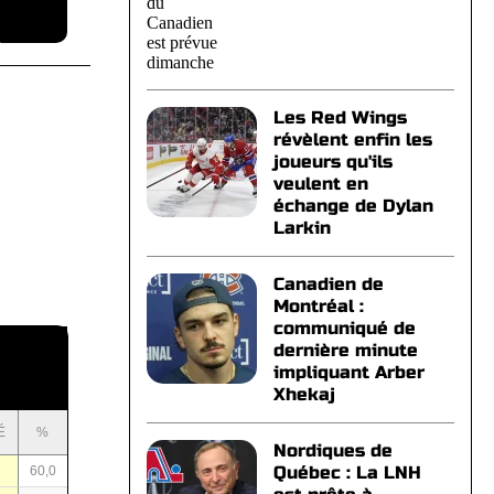
Les Red Wings
révèlent enfin les
joueurs qu'ils
veulent en
échange de Dylan
Larkin
Canadien de
Montréal :
communiqué de
dernière minute
impliquant Arber
Xhekaj
É
%
Nordiques de
Québec : La LNH
60,0