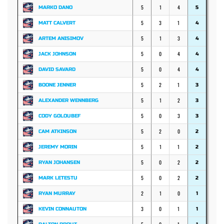
5
1
4
MARKO DANO
5
5
3
1
MATT CALVERT
4
5
1
3
ARTEM ANISIMOV
4
5
0
4
JACK JOHNSON
4
5
0
4
DAVID SAVARD
4
5
2
1
BOONE JENNER
3
5
1
2
ALEXANDER WENNBERG
3
5
0
3
CODY GOLOUBEF
3
5
2
0
CAM ATKINSON
2
5
1
1
JEREMY MORIN
2
5
0
2
RYAN JOHANSEN
2
5
0
2
MARK LETESTU
2
2
1
0
RYAN MURRAY
1
3
0
1
KEVIN CONNAUTON
1