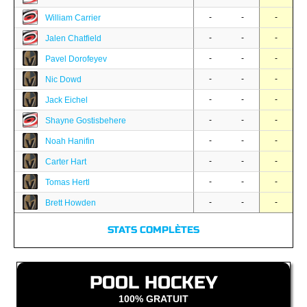
-
-
-
William Carrier
-
-
-
Jalen Chatfield
-
-
-
Pavel Dorofeyev
-
-
-
Nic Dowd
-
-
-
Jack Eichel
-
-
-
Shayne Gostisbehere
-
-
-
Noah Hanifin
-
-
-
Carter Hart
-
-
-
Tomas Hertl
-
-
-
Brett Howden
STATS COMPLÈTES
POOL HOCKEY
100% GRATUIT