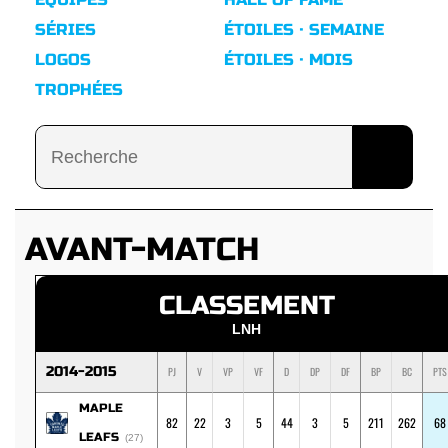
SÉRIES
ÉTOILES · SEMAINE
LOGOS
ÉTOILES · MOIS
TROPHÉES
AVANT-MATCH
CLASSEMENT
LNH
2014-2015
PJ
V
VP
VF
D
DP
DF
BP
BC
PTS
MAPLE
82
22
3
5
44
3
5
211
262
68
LEAFS
(27)