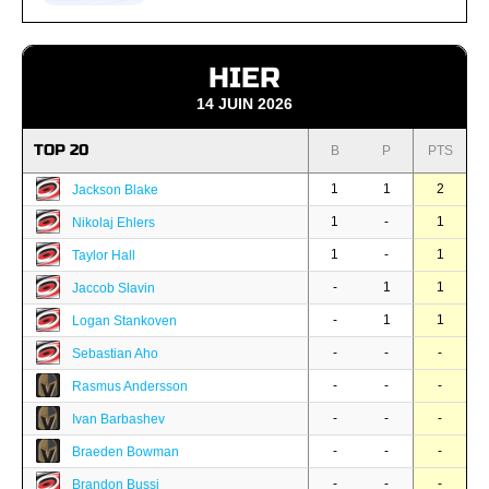
HIER
14 JUIN 2026
TOP 20
B
P
PTS
1
1
2
Jackson Blake
1
-
1
Nikolaj Ehlers
1
-
1
Taylor Hall
-
1
1
Jaccob Slavin
-
1
1
Logan Stankoven
-
-
-
Sebastian Aho
-
-
-
Rasmus Andersson
-
-
-
Ivan Barbashev
-
-
-
Braeden Bowman
-
-
-
Brandon Bussi