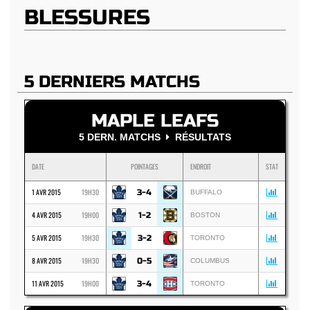
BLESSURES
5 DERNIERS MATCHS
MAPLE LEAFS
5 DERN. MATCHS
RÉSULTATS
DATE
POINTAGES
ENDROIT
STAT
1 AVR 2015
19H30
3-4
BUFFALO
4 AVR 2015
19H00
1-2
BOSTON
5 AVR 2015
19H30
3-2
TORONTO
8 AVR 2015
19H30
0-5
COLUMBUS
11 AVR 2015
19H00
3-4
TORONTO