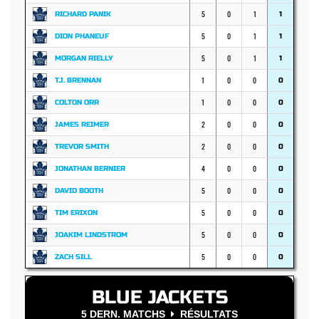
5
0
1
RICHARD PANIK
1
5
0
1
DION PHANEUF
1
5
0
1
MORGAN RIELLY
1
1
0
0
T.J. BRENNAN
0
1
0
0
COLTON ORR
0
2
0
0
JAMES REIMER
0
2
0
0
TREVOR SMITH
0
4
0
0
JONATHAN BERNIER
0
5
0
0
DAVID BOOTH
0
5
0
0
TIM ERIXON
0
5
0
0
JOAKIM LINDSTROM
0
5
0
0
ZACH SILL
0
BLUE JACKETS
5 DERN. MATCHS
RÉSULTATS