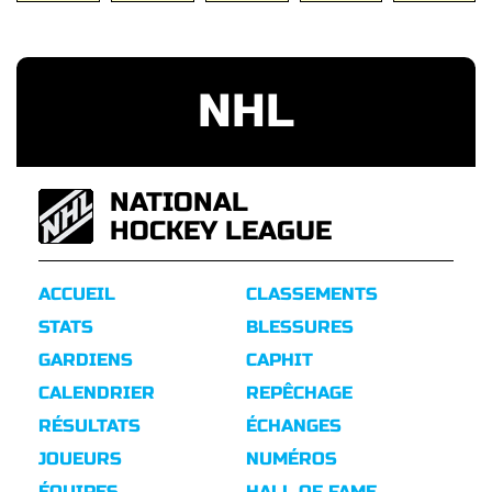
NHL
NATIONAL
HOCKEY LEAGUE
ACCUEIL
CLASSEMENTS
STATS
BLESSURES
GARDIENS
CAPHIT
CALENDRIER
REPÊCHAGE
RÉSULTATS
ÉCHANGES
JOUEURS
NUMÉROS
ÉQUIPES
HALL OF FAME