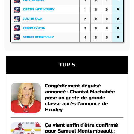
5
0
1
DALTON PROUT
1
1
0
0
CURTIS MCELHINNEY
0
2
0
0
JUSTIN FALK
0
3
0
0
FEDOR TYUTIN
0
4
0
0
SERGEI BOBROVSKY
0
TOP 5
Congédiement déguisé
annoncé : Chantal Machabée
pose un geste de grande
classe après l'annonce de
Hrudey
Ça vient enfin d'être confirmé
pour Samuel Montembeault :