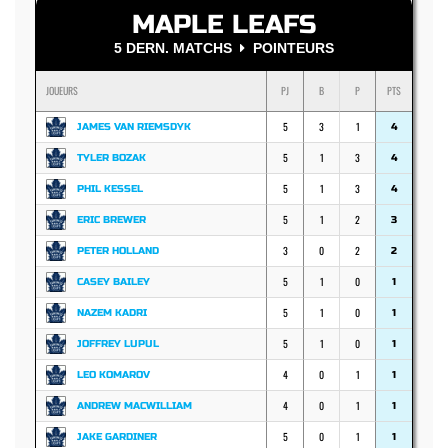
MAPLE LEAFS
5 DERN. MATCHS
POINTEURS
JOUEURS
PJ
B
P
PTS
5
3
1
JAMES VAN RIEMSDYK
4
5
1
3
TYLER BOZAK
4
5
1
3
PHIL KESSEL
4
5
1
2
ERIC BREWER
3
3
0
2
PETER HOLLAND
2
5
1
0
CASEY BAILEY
1
5
1
0
NAZEM KADRI
1
5
1
0
JOFFREY LUPUL
1
4
0
1
LEO KOMAROV
1
4
0
1
ANDREW MACWILLIAM
1
5
0
1
JAKE GARDINER
1