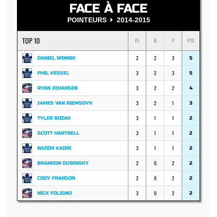
FACE À FACE
POINTEURS
2014-2015
TOP 10
PJ
B
P
PTS
2
2
3
DANIEL WINNIK
5
3
2
3
PHIL KESSEL
5
3
2
2
RYAN JOHANSEN
4
3
2
1
JAMES VAN RIEMSDYK
3
3
1
1
TYLER BOZAK
2
3
1
1
SCOTT HARTNELL
2
3
1
1
NAZEM KADRI
2
2
0
2
BRANDON DUBINSKY
2
2
0
2
CODY FRANSON
2
3
0
2
NICK FOLIGNO
2