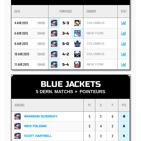
DATE
POINTAGES
ENDROIT
STAT
4 AVR 2015
14H00
5-3
COLUMBUS
6 AVR 2015
19H00
3-4
NEW YORK
8 AVR 2015
19H30
5-0
COLUMBUS
10 AVR 2015
19H00
4-2
COLUMBUS
11 AVR 2015
19H00
5-4
NEW YORK
BLUE JACKETS
5 DERN. MATCHS
POINTEURS
JOUEURS
PJ
B
P
PTS
5
2
6
BRANDON DUBINSKY
8
5
4
2
NICK FOLIGNO
6
5
3
2
SCOTT HARTNELL
5