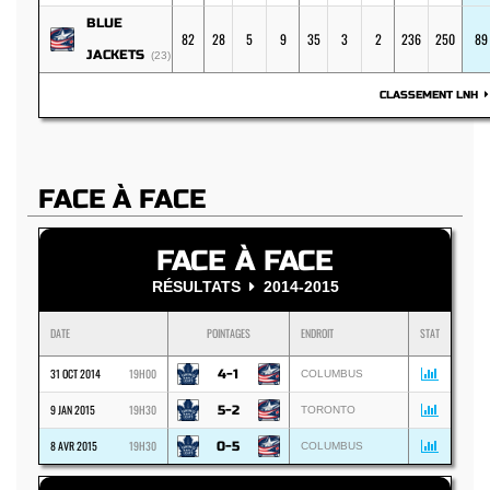
BLUE
82
28
5
9
35
3
2
236
250
89
JACKETS
(23)
CLASSEMENT LNH
FACE À FACE
FACE À FACE
RÉSULTATS
2014-2015
DATE
POINTAGES
ENDROIT
STAT
31 OCT 2014
19H00
4-1
COLUMBUS
9 JAN 2015
19H30
5-2
TORONTO
8 AVR 2015
19H30
0-5
COLUMBUS