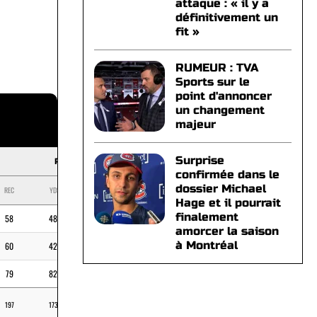
attaque : « il y a
définitivement un
fit »
RUMEUR : TVA
Sports sur le
point d'annoncer
un changement
majeur
Surprise
RECEIVING
confirmée dans le
dossier Michael
REC
YDS
MOY
TD
Hage et il pourrait
finalement
58
487
4
8,4
amorcer la saison
à Montréal
60
425
1
7,1
79
820
4
10,4
197
1732
8,8
9