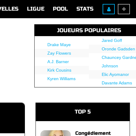
VELLES
LIGUE
POOL
STATS
JOUEURS POPULAIRES
Jared Goff
Drake Maye
Oronde Gadsden
Zay Flowers
Chauncey Gardne
A.J. Barner
Johnson
Kirk Cousins
Elic Ayomanor
Kyren Williams
Davante Adams
TOP 5
Congédiement