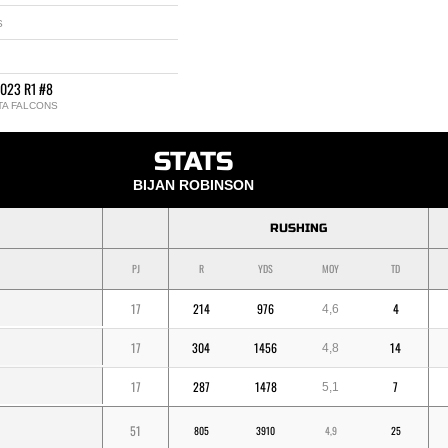
S
2023 R1 #8
TA FALCONS
STATS
BIJAN ROBINSON
RUSHING
PJ
R
YDS
MOY
TD
17
214
976
4
4,6
17
304
1456
14
4,8
17
287
1478
7
5,1
51
805
3910
4,9
25