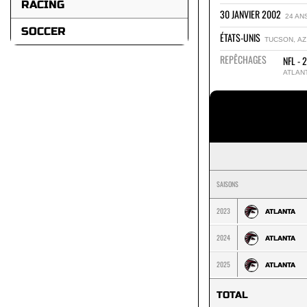
RACING
30 JANVIER 2002
24 AN
SOCCER
ÉTATS-UNIS
TUCSON, AZ
REPÊCHAGES
NFL - 
ATLAN
SAISONS
2023
ATLANTA
2024
ATLANTA
2025
ATLANTA
TOTAL