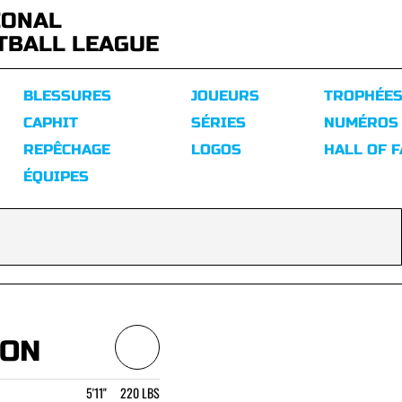
IONAL
TBALL LEAGUE
BLESSURES
JOUEURS
TROPHÉE
CAPHIT
SÉRIES
NUMÉROS
REPÊCHAGE
LOGOS
HALL OF 
ÉQUIPES
SON
5'11" 220 LBS