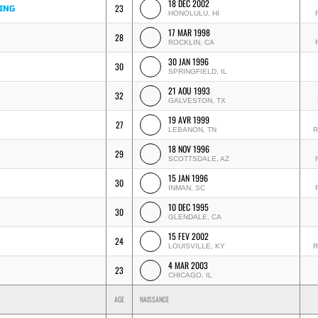
18 DEC 2002
23
ING
HONOLULU, HI
17 MAR 1998
28
ROCKLIN, CA
30 JAN 1996
30
SPRINGFIELD, IL
21 AOU 1993
32
GALVESTON, TX
19 AVR 1999
27
LEBANON, TN
R
18 NOV 1996
29
SCOTTSDALE, AZ
15 JAN 1996
30
INMAN, SC
10 DEC 1995
30
GLENDALE, CA
15 FEV 2002
24
LOUISVILLE, KY
R
4 MAR 2003
23
CHICAGO, IL
AGE
NAISSANCE