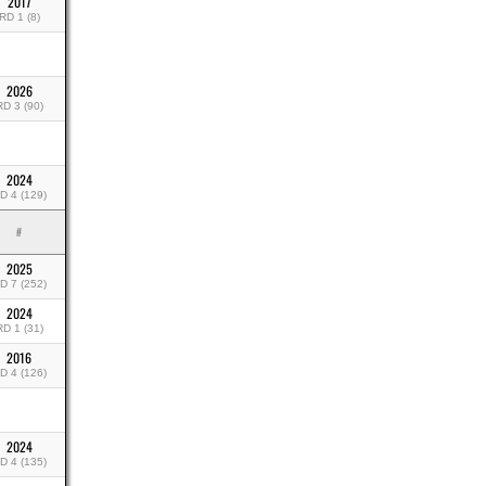
2017
RD 1 (8)
2026
RD 3 (90)
2024
D 4 (129)
#
2025
D 7 (252)
2024
RD 1 (31)
2016
D 4 (126)
2024
D 4 (135)