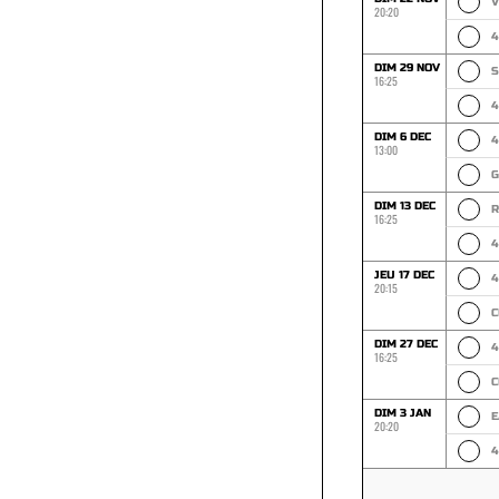
V
20:20
4
DIM 29 NOV
16:25
4
DIM 6 DEC
4
13:00
G
DIM 13 DEC
16:25
4
JEU 17 DEC
4
20:15
C
DIM 27 DEC
4
16:25
C
DIM 3 JAN
E
20:20
4