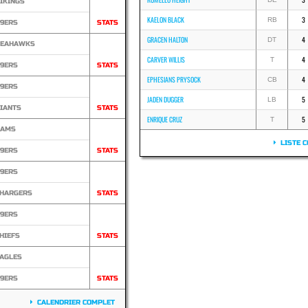
IKINGS
KAELON BLACK
3
RB
9ERS
STATS
GRACEN HALTON
4
DT
SEAHAWKS
CARVER WILLIS
4
T
9ERS
STATS
EPHESIANS PRYSOCK
4
CB
9ERS
JADEN DUGGER
5
LB
IANTS
STATS
ENRIQUE CRUZ
5
T
RAMS
LISTE C
9ERS
STATS
9ERS
HARGERS
STATS
9ERS
HIEFS
STATS
AGLES
9ERS
STATS
CALENDRIER COMPLET