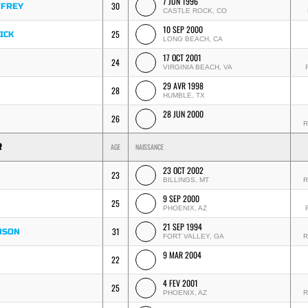
7 JUN 1996
30
FFREY
CASTLE ROCK, CO
10 SEP 2000
25
ICK
LONG BEACH, CA
17 OCT 2001
24
VIRGINIA BEACH, VA
29 AVR 1998
28
HUMBLE, TX
28 JUN 2000
26
R
R
AGE
NAISSANCE
23 OCT 2002
23
BILLINGS, MT
R
9 SEP 2000
25
PHOENIX, AZ
21 SEP 1994
31
NSON
FORT VALLEY, GA
R
9 MAR 2004
22
4 FEV 2001
25
PHOENIX, AZ
R