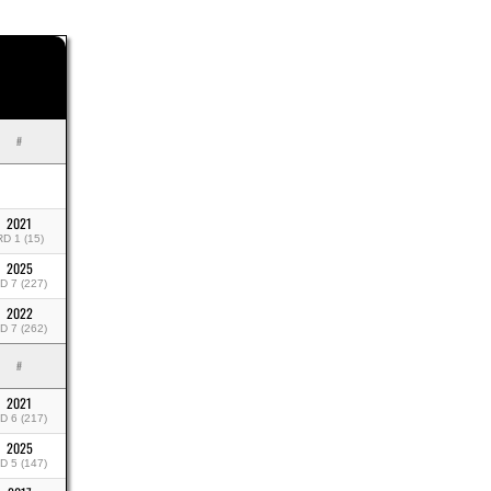
#
2021
RD 1 (15)
2025
D 7 (227)
2022
D 7 (262)
#
2021
D 6 (217)
2025
D 5 (147)