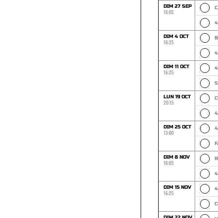
DIM 27 SEP
C
16:05
4
DIM 4 OCT
B
16:25
4
DIM 11 OCT
4
16:25
LUN 19 OCT
20:15
4
DIM 25 OCT
4
13:00
F
DIM 8 NOV
R
16:05
4
DIM 15 NOV
4
16:25
DIM 22 NOV