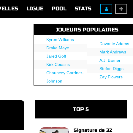
VELLES
LIGUE
POOL
STATS
JOUEURS POPULAIRES
Kyren Williams
Davante Adams
Drake Maye
Mark Andrews
Jared Goff
A.J. Barner
Kirk Cousins
Stefon Diggs
Chauncey Gardner-
Zay Flowers
Johnson
TOP 5
Signature de 32