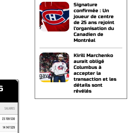
Signature
confirmée : Un
joueur de centre
de 25 ans rejoint
l'organisation du
Canadien de
Montréal
Kirill Marchenko
aurait obligé
Columbus à
accepter la
transaction et les
détails sont
6
révélés
SALAIRES
23 709 530
14 147 529