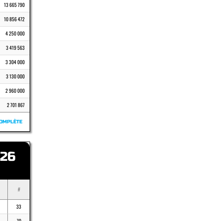
13 665 790
10 856 472
4 250 000
3 419 563
3 304 000
3 130 000
2 960 000
2 701 867
OMPLÈTE
26
#
33
70