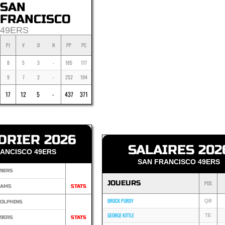
SAN
FRANCISCO
49ERS
PJ
V
D
N
PP
PC
8
5
3
-
185
177
9
7
2
-
252
194
17
12
5
-
437
371
DRIER 2026
SALAIRES 202
ANCISCO 49ERS
SAN FRANCISCO 49ERS
9ERS
JOUEURS
POS
RAMS
STATS
BROCK PURDY
QB
OLPHINS
GEORGE KITTLE
TE
9ERS
STATS