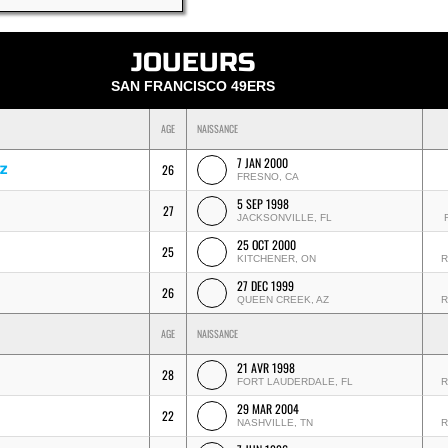
JOUEURS
SAN FRANCISCO 49ERS
AGE
NAISSANCE
7 JAN 2000
26
Z
FRESNO, CA
5 SEP 1998
27
JACKSONVILLE, FL
25 OCT 2000
25
KITCHENER, ON
R
27 DEC 1999
26
QUEEN CREEK, AZ
R
AGE
NAISSANCE
21 AVR 1998
28
FORT LAUDERDALE, FL
R
29 MAR 2004
22
NASHVILLE, TN
R