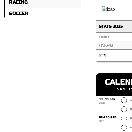
RACING
SOCCER
STATS 2025
À DOMICILE
À L'ÉTRANGER
TOTAL
CALEN
SAN FR
JEU 10 SEP
4
20:35
DIM 20 SEP
D
16:25
4