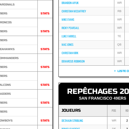
BRANDON AIYUK
WR
ARDINALS
CHRISTIAN MCCAFFREY
RB
9ERS
STATS
MIKE EVANS
WR
RONCOS
RICKY PEARSALL
WR
9ERS
STATS
LUKE FARRELL
TE
9ERS
MAC JONES
QB
SEAHAWKS
STATS
CHRISTIAN KIRK
WR
COMMANDERS
DEMARCUS ROBINSON
WR
9ERS
STATS
LISTE C
9ERS
ALCONS
STATS
REPÊCHAGES 20
AIDERS
SAN FRANCISCO 49ERS
9ERS
STATS
JOUEURS
POS
RD
9ERS
DE'ZHAUN STRIBLING
2
COWBOYS
STATS
WR
ROMELLO HEIGHT
3
DE