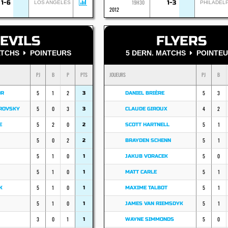
19H30
1-6
1-3
LOS ANGELES
PHILADEL
2012
EVILS
FLYERS
MATCHS
POINTEURS
5 DERN. MATCHS
POINTEU
PJ
B
P
PTS
JOUEURS
PJ
B
5
1
2
5
3
OR
3
DANIEL BRIÈRE
5
0
3
4
2
AROVSKY
3
CLAUDE GIROUX
5
2
0
5
1
E
2
SCOTT HARTNELL
5
0
2
5
1
2
BRAYDEN SCHENN
5
1
0
5
0
1
JAKUB VORACEK
5
1
0
5
1
1
MATT CARLE
5
1
0
5
1
K
1
MAXIME TALBOT
5
1
0
5
1
1
JAMES VAN RIEMSDYK
3
0
1
5
0
1
WAYNE SIMMONDS