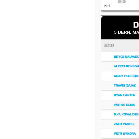
20H00
2012
D
5 DERN. 
JOUEURS
BRYCE SALVAD
ALEXEI PONIK
ADAM HENRIQU
TRAVIS ZAJAC
RYAN CARTER
PATRIK ELIAS
ILYA KOVALCHU
ZACH PARISE
PETR SYKORA