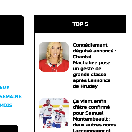
TOP 5
Congédiement
déguisé annoncé :
Chantal
Machabée pose
un geste de
grande classe
après l'annonce
de Hrudey
FAME
 SEMAINE
Ça vient enfin
 MOIS
d'être confirmé
pour Samuel
Montembeault :
deux autres noms
l'accompagnent