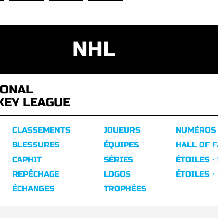
NHL
IONAL
KEY LEAGUE
CLASSEMENTS
JOUEURS
NUMÉROS
BLESSURES
ÉQUIPES
HALL OF 
CAPHIT
SÉRIES
ÉTOILES ·
REPÊCHAGE
LOGOS
ÉTOILES ·
ÉCHANGES
TROPHÉES