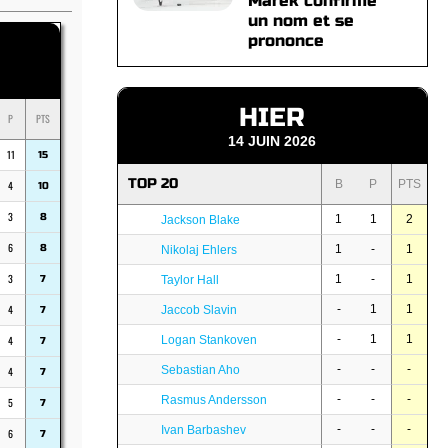
Marek confirme
un nom et se
prononce
HIER
P
PTS
14 JUIN 2026
11
15
TOP 20
B
P
PTS
4
10
3
8
1
1
2
Jackson Blake
6
8
1
-
1
Nikolaj Ehlers
3
1
-
1
7
Taylor Hall
4
-
1
1
Jaccob Slavin
7
-
1
1
4
Logan Stankoven
7
-
-
-
Sebastian Aho
4
7
-
-
-
Rasmus Andersson
5
7
-
-
-
Ivan Barbashev
6
7