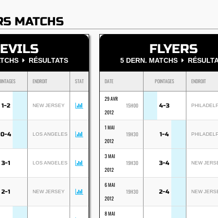
RS MATCHS
EVILS
FLYERS
MATCHS
RÉSULTATS
5 DERN. MATCHS
RÉSULTA
OINTAGES
ENDROIT
STAT
DATE
POINTAGES
ENDROIT
29 AVR
15H00
1-2
4-3
NEW JERSEY
PHILADEL
2012
1 MAI
19H30
0-4
1-4
LOS ANGELES
PHILADEL
2012
3 MAI
19H30
3-1
3-4
LOS ANGELES
NEW JERS
2012
6 MAI
19H30
2-1
2-4
NEW JERSEY
NEW JERS
2012
8 MAI