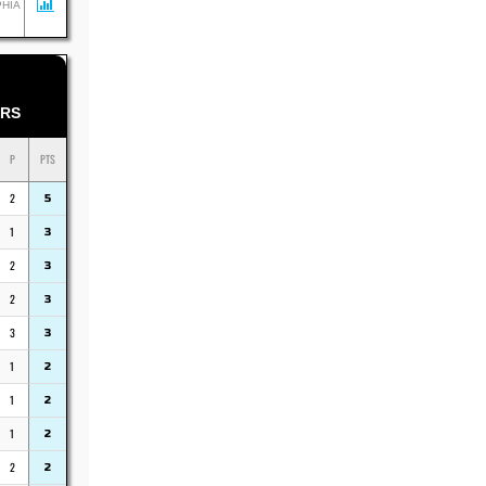
PHIA
RS
P
PTS
2
5
1
3
2
3
2
3
3
3
1
2
1
2
1
2
2
2