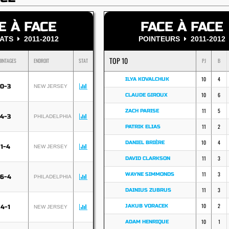
E À FACE
FACE À FACE
TATS
2011-2012
POINTEURS
2011-2012
TOP 10
OINTAGES
ENDROIT
STAT
PJ
B
10
4
ILYA KOVALCHUK
0-3
NEW JERSEY
10
6
CLAUDE GIROUX
11
5
ZACH PARISE
4-3
PHILADELPHIA
11
2
PATRIK ELIAS
10
4
DANIEL BRIÈRE
1-4
NEW JERSEY
11
3
DAVID CLARKSON
11
3
WAYNE SIMMONDS
6-4
PHILADELPHIA
11
3
DAINIUS ZUBRUS
10
2
JAKUB VORACEK
4-1
NEW JERSEY
10
1
ADAM HENRIQUE