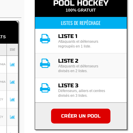
POOL HOCKEY
100% GRATUIT
LISTES DE REPÊCHAGE
LISTE 1
TS
Attaquants et défenseurs
regroupés en 1 liste.
STAT
LISTE 2
PHIA
Attaquants et défenseurs
divisés en 2 listes.
PHIA
LISTE 3
Défenseurs, ailiers et centres
divisés en 3 listes.
EY
CRÉER UN POOL
EY