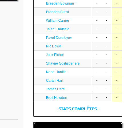
-
-
-
Braeden Bowman
-
-
-
Brandon Bussi
-
-
-
William Carrier
-
-
-
Jalen Chatfield
-
-
-
Pavel Dorofeyev
-
-
-
Nic Dowd
-
-
-
Jack Eichel
-
-
-
Shayne Gostisbehere
-
-
-
Noah Hanifin
-
-
-
Carter Hart
-
-
-
Tomas Hertl
-
-
-
Brett Howden
STATS COMPLÈTES