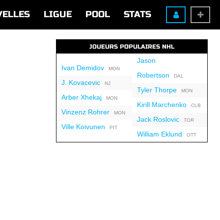
VELLES
LIGUE
POOL
STATS
JOUEURS POPULAIRES NHL
Jason
Ivan Demidov
MON
Robertson
DAL
J. Kovacevic
NJ
Tyler Thorpe
MON
Arber Xhekaj
MON
Kirill Marchenko
CLB
Vinzenz Rohrer
MON
Jack Roslovic
TOR
Ville Koivunen
PIT
William Eklund
OTT