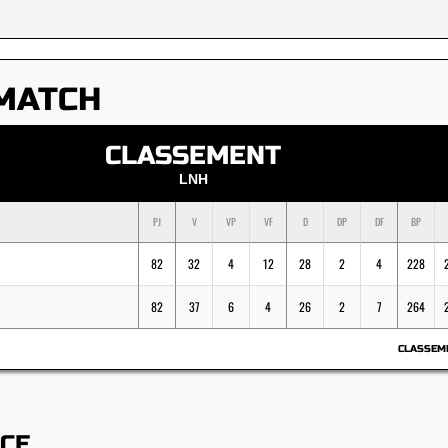
MATCH
CLASSEMENT
LNH
PJ
V
VP
VF
D
DP
DF
BP
82
32
4
12
28
2
4
228
82
37
6
4
26
2
7
264
CLASSEM
ACE