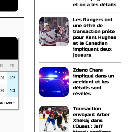
et on a les détails
Les Rangers ont
une offre de
transaction prête
pour Kent Hughes
et le Canadien
impliquant deux
joueurs
BC
PTS
Zdeno Chara
impliqué dans un
209
102
accident et les
détails sont
230
103
révélés
ENT LNH
Transaction
envoyant Arber
Xhekaj dans
l'Ouest : Jeff