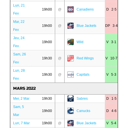
Lun, 21
19h00
@
Canadiens
D 2·5
Fev
Mar, 22
19h00
@
Blue Jackets
DP 3·4
Fev
Jeu, 24
19h00
Wild
V 3·1
Fev
Sam, 26
19h30
@
Red Wings
V 10·7
Fev
Lun, 28
19h30
@
Capitals
V 5·3
Fev
MARS 2022
Mer, 2 Mar
19h30
Sabres
D 1·5
Sam, 5
19h00
Canucks
D 4·6
Mar
Lun, 7 Mar
19h00
@
Blue Jackets
V 5·4