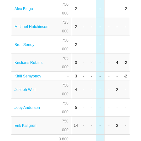
750
Alex Biega
2
-
-
-
-
-
-2
000
725
Michael Hutchinson
2
-
-
-
-
-
-
000
750
Brett Seney
2
-
-
-
-
-
-
000
785
Kristians Rubins
3
-
-
-
-
4
-2
000
Kirill Semyonov
-
3
-
-
-
-
-
-2
750
Joseph Woll
4
-
-
-
-
2
-
000
750
Joey Anderson
5
-
-
-
-
-
-
000
750
Erik Kallgren
14
-
-
-
-
2
-
000
3 800