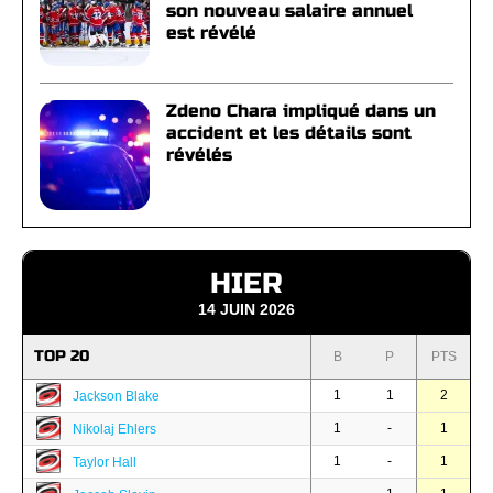
son nouveau salaire annuel
est révélé
Zdeno Chara impliqué dans un
accident et les détails sont
révélés
HIER
14 JUIN 2026
TOP 20
B
P
PTS
1
1
2
Jackson Blake
1
-
1
Nikolaj Ehlers
1
-
1
Taylor Hall