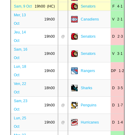
Sam, 9 Oct
19h00 (HC)
Senators
F 4·1
Mer, 13
19h00
Canadiens
V 2·1
Oct
Jeu, 14
19h00
@
Senators
D 2·3
Oct
Sam, 16
19h00
Senators
V 3·1
Oct
Lun, 18
19h00
Rangers
DP 1·2
Oct
Ven, 22
18h00
Sharks
D 3·5
Oct
Sam, 23
19h00
@
Penguins
D 1·7
Oct
Lun, 25
19h00
@
Hurricanes
D 1·4
Oct