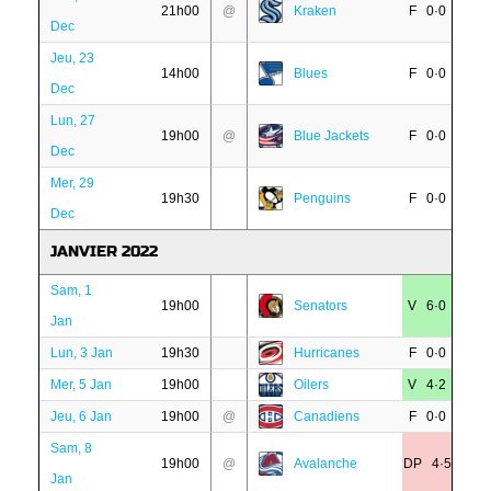
21h00
@
Kraken
F 0·0
Dec
Jeu, 23
14h00
Blues
F 0·0
Dec
Lun, 27
19h00
@
Blue Jackets
F 0·0
Dec
Mer, 29
19h30
Penguins
F 0·0
Dec
JANVIER 2022
Sam, 1
19h00
Senators
V 6·0
Jan
Lun, 3 Jan
19h30
Hurricanes
F 0·0
Mer, 5 Jan
19h00
Oilers
V 4·2
Jeu, 6 Jan
19h00
@
Canadiens
F 0·0
Sam, 8
19h00
@
Avalanche
DP 4·5
Jan