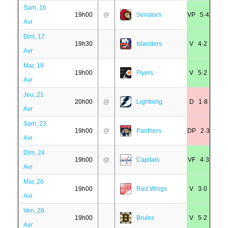
Sam, 16
19h00
@
Senators
VP 5·4
Avr
Dim, 17
19h30
Islanders
V 4·2
Avr
Mar, 19
19h00
Flyers
V 5·2
Avr
Jeu, 21
20h00
@
Lightning
D 1·8
Avr
Sam, 23
19h00
@
Panthers
DP 2·3
Avr
Dim, 24
19h00
@
Capitals
VF 4·3
Avr
Mar, 26
19h00
Red Wings
V 3·0
Avr
Ven, 29
19h00
Bruins
V 5·2
Avr