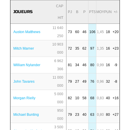
CAP
JOUEURS
PJ
B
P
PTS
MOY
PUN
+/-
HIT
11 640
Auston Matthews
73
60
46
106
1,45
18
+20
250
10 903
Mitch Marner
72
35
62
97
1,35
16
+23
000
6 962
William Nylander
81
34
46
80
0,99
16
-9
366
11 000
John Tavares
79
27
49
76
0,96
32
-8
000
5 000
Morgan Rielly
82
10
58
68
0,83
40
+16
000
950
Michael Bunting
79
23
40
63
0,80
80
+27
000
3 500