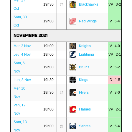
Mer, 27
19h30
@
Blackhawks
VP 3·2
Oct
Sam, 30
19h00
Red Wings
V 5·4
Oct
NOVEMBRE 2021
Mar, 2 Nov
19h00
Knights
V 4·0
Jeu, 4 Nov
19h00
Lightning
VP 2·1
Sam, 6
19h00
Bruins
V 5·2
Nov
Lun, 8 Nov
19h30
Kings
D 1·5
Mer, 10
19h30
@
Flyers
V 3·0
Nov
Ven, 12
18h00
Flames
VP 2·1
Nov
Sam, 13
19h00
@
Sabres
V 5·4
Nov