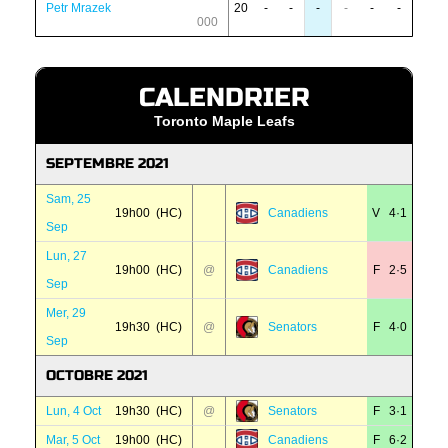
Petr Mrazek
20
-
-
-
-
-
-
000
CALENDRIER
Toronto Maple Leafs
SEPTEMBRE 2021
Sam, 25
19h00 (HC)
Canadiens
V 4·1
Sep
Lun, 27
19h00 (HC)
@
Canadiens
F 2·5
Sep
Mer, 29
19h30 (HC)
@
Senators
F 4·0
Sep
OCTOBRE 2021
Lun, 4 Oct
19h30 (HC)
@
Senators
F 3·1
Mar, 5 Oct
19h00 (HC)
Canadiens
F 6·2