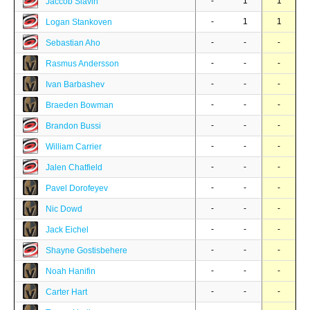
-
1
1
Jaccob Slavin
-
1
1
Logan Stankoven
-
-
-
Sebastian Aho
-
-
-
Rasmus Andersson
-
-
-
Ivan Barbashev
-
-
-
Braeden Bowman
-
-
-
Brandon Bussi
-
-
-
William Carrier
-
-
-
Jalen Chatfield
-
-
-
Pavel Dorofeyev
-
-
-
Nic Dowd
-
-
-
Jack Eichel
-
-
-
Shayne Gostisbehere
-
-
-
Noah Hanifin
-
-
-
Carter Hart