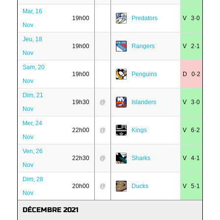
Mar, 16
19h00
Predators
V 3·0
Nov
Jeu, 18
19h00
Rangers
V 2·1
Nov
Sam, 20
19h00
Penguins
D 0·2
Nov
Dim, 21
19h30
@
Islanders
V 3·0
Nov
Mer, 24
22h00
@
Kings
V 6·2
Nov
Ven, 26
22h30
@
Sharks
V 4·1
Nov
Dim, 28
20h00
@
Ducks
V 5·1
Nov
DÉCEMBRE 2021