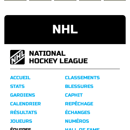
NHL
NATIONAL
HOCKEY LEAGUE
ACCUEIL
CLASSEMENTS
STATS
BLESSURES
GARDIENS
CAPHIT
CALENDRIER
REPÊCHAGE
RÉSULTATS
ÉCHANGES
JOUEURS
NUMÉROS
ÉQUIPES
HALL OF FAME