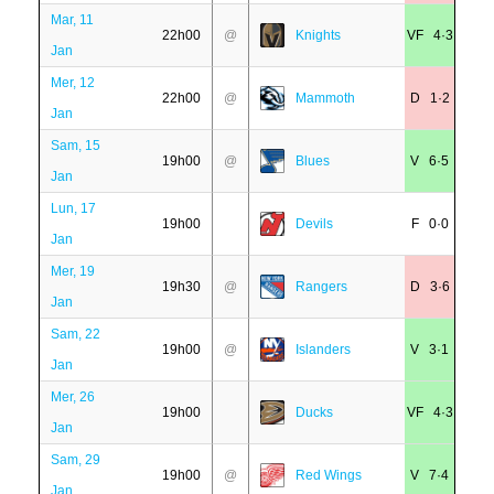
Mar, 11
22h00
@
Knights
VF 4·3
Jan
Mer, 12
22h00
@
Mammoth
D 1·2
Jan
Sam, 15
19h00
@
Blues
V 6·5
Jan
Lun, 17
19h00
Devils
F 0·0
Jan
Mer, 19
19h30
@
Rangers
D 3·6
Jan
Sam, 22
19h00
@
Islanders
V 3·1
Jan
Mer, 26
19h00
Ducks
VF 4·3
Jan
Sam, 29
19h00
@
Red Wings
V 7·4
Jan