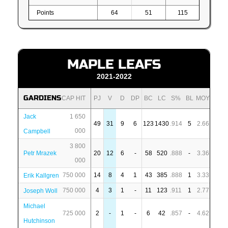
Points
64
51
115
MAPLE LEAFS
2021-2022
GARDIENS
CAP HIT
PJ
V
D
DP
BC
LC
S%
BL
MOY
Jack
1 650
49
31
9
6
123
1430
.914
5
2.66
000
Campbell
3 800
Petr Mrazek
20
12
6
-
58
520
.888
-
3.36
000
750 000
14
8
4
1
43
385
.888
1
3.33
Erik Kallgren
750 000
4
3
1
-
11
123
.911
1
2.77
Joseph Woll
Michael
725 000
2
-
1
-
6
42
.857
-
4.62
Hutchinson