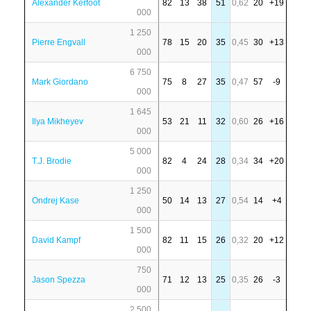
Alexander Kerfoot
82
13
38
51
0,62
20
+19
000
1 250
Pierre Engvall
78
15
20
35
0,45
30
+13
000
6 750
Mark Giordano
75
8
27
35
0,47
57
-9
000
1 645
Ilya Mikheyev
53
21
11
32
0,60
26
+16
000
5 000
T.J. Brodie
82
4
24
28
0,34
34
+20
000
1 250
Ondrej Kase
50
14
13
27
0,54
14
+4
000
1 500
David Kampf
82
11
15
26
0,32
20
+12
000
750
Jason Spezza
71
12
13
25
0,35
26
-3
000
2 500