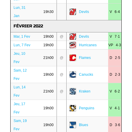
Lun, 31
19h30
Devils
V 6·4
Jan
FÉVRIER 2022
Mar, 1 Fev
19h00
@
Devils
V 7·1
Lun, 7 Fev
19h00
Hurricanes
VP 4·3
Jeu, 10
21h00
@
Flames
D 2·5
Fev
Sam, 12
19h00
@
Canucks
D 2·3
Fev
Lun, 14
21h00
@
Kraken
V 6·2
Fev
Jeu, 17
19h00
Penguins
V 4·1
Fev
Sam, 19
19h00
Blues
D 3·6
Fev