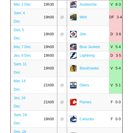
Mer, 1 Dec
19h30
Avalanche
V 8·3
Sam, 4
19h00
@
Wild
DF 3·4
Dec
Dim, 5
19h00
@
Jets
D 3·6
Dec
Mar, 7 Dec
19h00
Blue Jackets
V 5·4
Jeu, 9 Dec
19h00
Lightning
D 3·5
Sam, 11
19h00
Blackhawks
V 5·4
Dec
Mar, 14
21h00
@
Oilers
V 5·1
Dec
Jeu, 16
21h00
@
Flames
F 0·0
Dec
Sam, 18
19h00
@
Canucks
F 0·0
Dec
Dim, 19