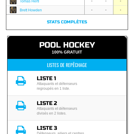
-
-
-
Tomas Hertl
-
-
-
Brett Howden
STATS COMPLÈTES
POOL HOCKEY
100% GRATUIT
LISTES DE REPÊCHAGE
LISTE 1
Attaquants et défenseurs
regroupés en 1 liste.
LISTE 2
Attaquants et défenseurs
divisés en 2 listes.
LISTE 3
Défenseurs, ailiers et centres