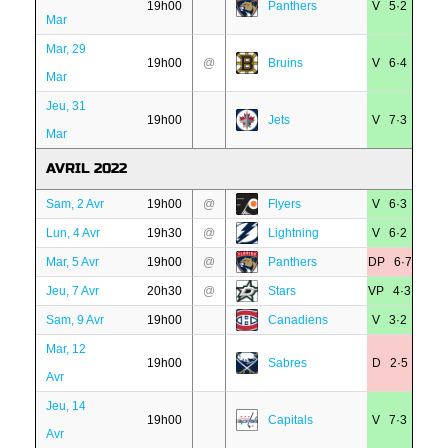
19h00
Panthers
V 5·2
Mar
Mar, 29
19h00
@
Bruins
V 6·4
Mar
Jeu, 31
19h00
Jets
V 7·3
Mar
AVRIL 2022
Sam, 2 Avr
19h00
@
Flyers
V 6·3
Lun, 4 Avr
19h30
@
Lightning
V 6·2
Mar, 5 Avr
19h00
@
Panthers
DP 6·7
Jeu, 7 Avr
20h30
@
Stars
VP 4·3
Sam, 9 Avr
19h00
Canadiens
V 3·2
Mar, 12
19h00
Sabres
D 2·5
Avr
Jeu, 14
19h00
Capitals
V 7·3
Avr