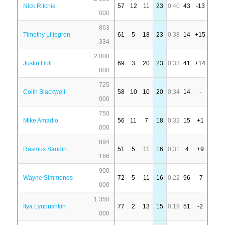
Nick Ritchie
57
12
11
23
0,40
43
-13
000
863
Timothy Liljegren
61
5
18
23
0,38
14
+15
334
2 000
Justin Holl
69
3
20
23
0,33
41
+14
000
725
Colin Blackwell
58
10
10
20
0,34
14
-
000
750
Mike Amadio
56
11
7
18
0,32
15
+1
000
894
Rasmus Sandin
51
5
11
16
0,31
4
+9
166
900
Wayne Simmonds
72
5
11
16
0,22
96
-7
000
1 350
Ilya Lyubushkin
77
2
13
15
0,19
51
-2
000