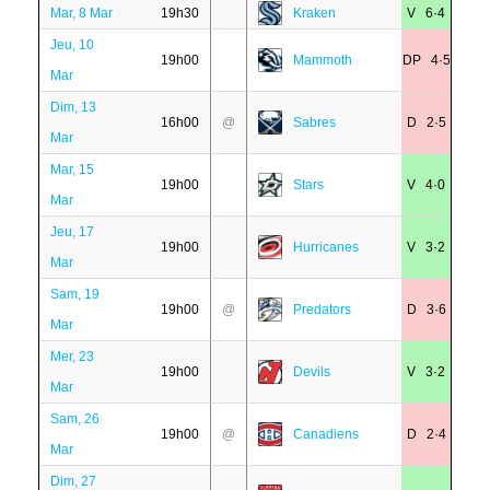
Mar, 8 Mar
19h30
Kraken
V 6·4
Jeu, 10
19h00
Mammoth
DP 4·5
Mar
Dim, 13
16h00
@
Sabres
D 2·5
Mar
Mar, 15
19h00
Stars
V 4·0
Mar
Jeu, 17
19h00
Hurricanes
V 3·2
Mar
Sam, 19
19h00
@
Predators
D 3·6
Mar
Mer, 23
19h00
Devils
V 3·2
Mar
Sam, 26
19h00
@
Canadiens
D 2·4
Mar
Dim, 27