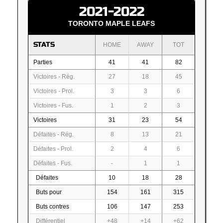
2021-2022
TORONTO MAPLE LEAFS
STATS
HOME
AWAY
TOT
Parties
41
41
82
Victoires - Rég.
27
18
45
Victoires - Prol.
3
3
6
Victoires - Fus.
1
2
3
Victoires
31
23
54
Défaites - Rég.
8
13
21
Défaites - Prol.
2
4
6
Défaites - Fus.
-
1
1
Défaites
10
18
28
Buts pour
154
161
315
Buts contres
106
147
253
Différentiel
+48
+14
+62