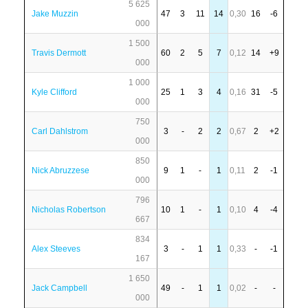
5 625
Jake Muzzin
47
3
11
14
0,30
16
-6
000
1 500
Travis Dermott
60
2
5
7
0,12
14
+9
000
1 000
Kyle Clifford
25
1
3
4
0,16
31
-5
000
750
Carl Dahlstrom
3
-
2
2
0,67
2
+2
000
850
Nick Abruzzese
9
1
-
1
0,11
2
-1
000
796
Nicholas Robertson
10
1
-
1
0,10
4
-4
667
834
Alex Steeves
3
-
1
1
0,33
-
-1
167
1 650
Jack Campbell
49
-
1
1
0,02
-
-
000