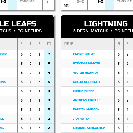
20H00
1-2
1-2
TORONTO
TAMPA BA
2022
LE LEAFS
LIGHTNING
MATCHS
POINTEURS
5 DERN. MATCHS
POINTEU
PJ
B
P
PTS
JOUEURS
PJ
B
5
3
4
5
2
NDER
7
ONDREJ PALAT
5
3
2
5
2
5
STEVEN STAMKOS
5
3
1
5
1
Y
4
VICTOR HEDMAN
5
2
2
5
1
HEWS
4
NIKITA KUCHEROV
5
2
1
5
1
3
COREY PERRY
5
0
3
5
2
L
3
ANTHONY CIRELLI
5
0
3
5
1
3
PATRICK MAROON
5
1
1
5
1
ELL
2
JAN RUTTA
5
0
2
5
0
ING
2
MIKHAIL SERGACHEV