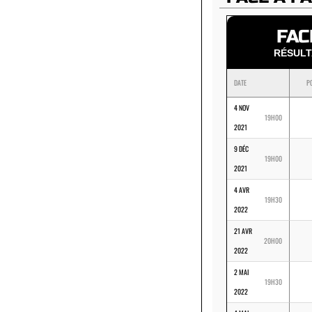
FAC
RÉSUL
DATE
P
4 NOV
19H00
2021
9 DÉC
19H00
2021
4 AVR
19H30
2022
21 AVR
20H00
2022
2 MAI
19H30
2022