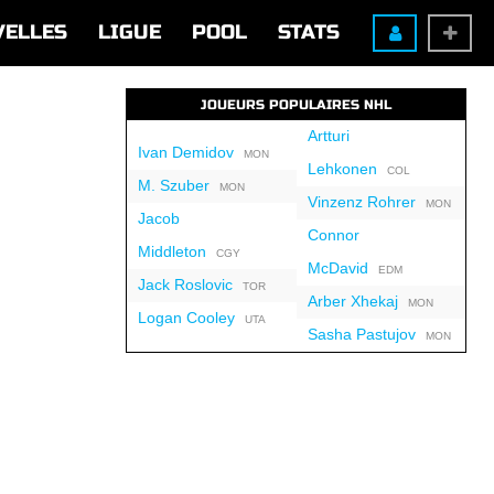
VELLES
LIGUE
POOL
STATS
JOUEURS POPULAIRES NHL
Artturi
Ivan Demidov
MON
Lehkonen
COL
M. Szuber
MON
Vinzenz Rohrer
MON
Jacob
Connor
Middleton
CGY
McDavid
EDM
Jack Roslovic
TOR
Arber Xhekaj
MON
Logan Cooley
UTA
Sasha Pastujov
MON