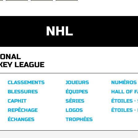
NHL
IONAL
KEY LEAGUE
CLASSEMENTS
JOUEURS
NUMÉROS
BLESSURES
ÉQUIPES
HALL OF 
CAPHIT
SÉRIES
ÉTOILES ·
REPÊCHAGE
LOGOS
ÉTOILES ·
ÉCHANGES
TROPHÉES