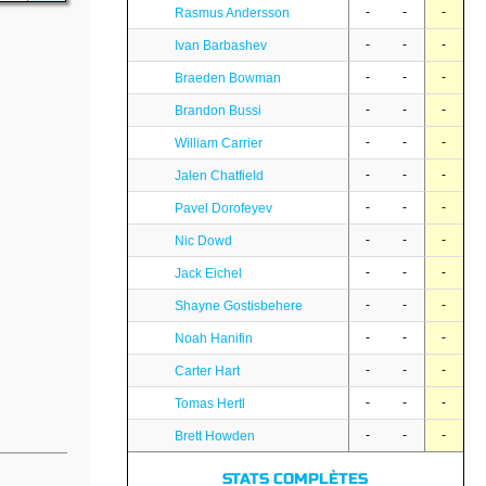
-
-
-
Rasmus Andersson
-
-
-
Ivan Barbashev
-
-
-
Braeden Bowman
-
-
-
Brandon Bussi
-
-
-
William Carrier
-
-
-
Jalen Chatfield
-
-
-
Pavel Dorofeyev
-
-
-
Nic Dowd
-
-
-
Jack Eichel
-
-
-
Shayne Gostisbehere
-
-
-
Noah Hanifin
-
-
-
Carter Hart
-
-
-
Tomas Hertl
-
-
-
Brett Howden
STATS COMPLÈTES