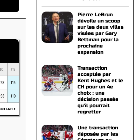
Pierre LeBrun
dévoile un scoop
sur les deux villes
visées par Gary
Bettman pour la
prochaine
expansion
Transaction
BC
PTS
acceptée par
Kent Hughes et le
253
115
CH pour un 4e
choix : une
233
110
décision passée
qu'il pourrait
ENT LNH
regretter
Une transaction
déposée par les