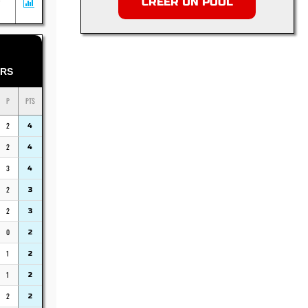
CRÉER UN POOL
Y
RS
P
PTS
2
4
2
4
3
4
2
3
2
3
0
2
1
2
1
2
2
2