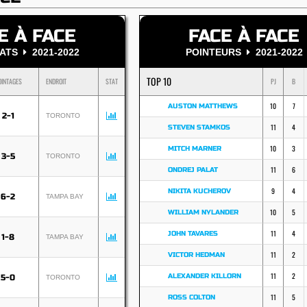
E À FACE
FACE À FACE
TATS
2021-2022
POINTEURS
2021-2022
TOP 10
OINTAGES
ENDROIT
STAT
PJ
B
10
7
AUSTON MATTHEWS
2-1
TORONTO
11
4
STEVEN STAMKOS
10
3
MITCH MARNER
3-5
TORONTO
11
6
ONDREJ PALAT
9
4
NIKITA KUCHEROV
6-2
TAMPA BAY
10
5
WILLIAM NYLANDER
11
4
JOHN TAVARES
1-8
TAMPA BAY
11
2
VICTOR HEDMAN
11
2
ALEXANDER KILLORN
5-0
TORONTO
11
5
ROSS COLTON