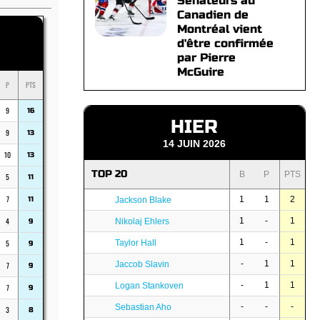
Sénateurs au
Canadien de
Montréal vient
d'être confirmée
par Pierre
McGuire
P
PTS
9
16
HIER
9
13
14 JUIN 2026
10
13
TOP 20
B
P
PTS
5
11
7
1
1
2
11
Jackson Blake
4
1
-
1
Nikolaj Ehlers
9
1
-
1
5
Taylor Hall
9
-
1
1
Jaccob Slavin
7
9
-
1
1
Logan Stankoven
7
9
-
-
-
Sebastian Aho
3
8