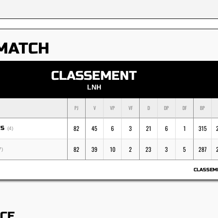
MATCH
CLASSEMENT
LNH
PJ
V
VP
VF
D
DP
DF
BP
82
45
6
3
21
6
1
315
FS
(4)
82
39
10
2
23
3
5
287
7)
CLASSEM
ACE