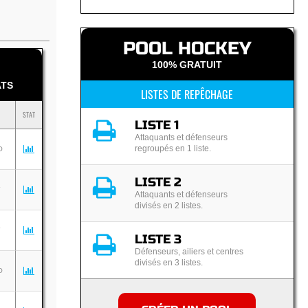
POOL HOCKEY
100% GRATUIT
TS
LISTES DE REPÊCHAGE
STAT
LISTE 1
Attaquants et défenseurs
regroupés en 1 liste.
O
LISTE 2
Y
Attaquants et défenseurs
divisés en 2 listes.
Y
LISTE 3
Défenseurs, ailiers et centres
divisés en 3 listes.
O