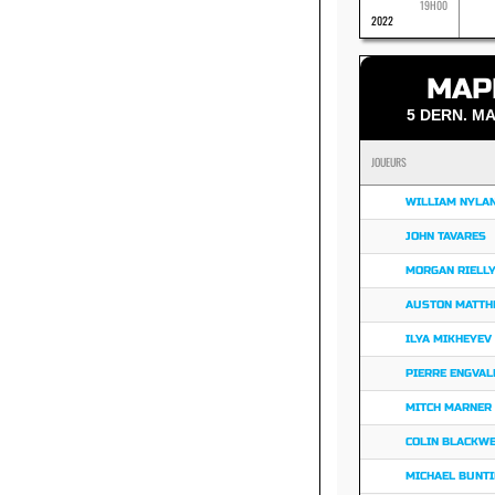
19H00
2022
MAP
5 DERN. 
JOUEURS
WILLIAM NYLA
JOHN TAVARES
MORGAN RIELL
AUSTON MATT
ILYA MIKHEYEV
PIERRE ENGVAL
MITCH MARNER
COLIN BLACKW
MICHAEL BUNT