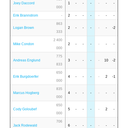
Joey Daccord
1
-
-
-
-
-
-
000
Erik Brannstrom
-
2
-
-
-
-
-
-
863
Logan Brown
2
-
-
-
-
-
-2
333
2 400
Mike Condon
2
-
-
-
-
-
-
000
775
Andreas Englund
3
-
-
-
-
10
-2
833
650
Erik Burgdoerfer
4
-
-
-
-
2
-1
000
835
Marcus Hogberg
4
-
-
-
-
-
-
000
650
Cody Goloubef
5
-
-
-
-
2
-
000
706
Jack Rodewald
6
-
-
-
-
-
-