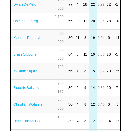
900
Dylan DeMelo
77
4
18
22
0,29
32
-1
000
1 700
Oscar Lindberg
55
9
11
20
0,36
28
+4
000
900
Magnus Paajarvi
80
11
8
19
0,24
6
-14
000
1 000
Brian Gibbons
64
8
11
19
0,30
20
-5
000
710
Maxime Lajoie
56
7
8
15
0,27
20
-25
000
759
Rudolfs Balcers
36
5
9
14
0,39
10
-7
167
925
Christian Wolanin
30
4
8
12
0,40
6
+3
000
3 100
Jean-Gabriel Pageau
39
4
8
12
0,31
14
-12
000