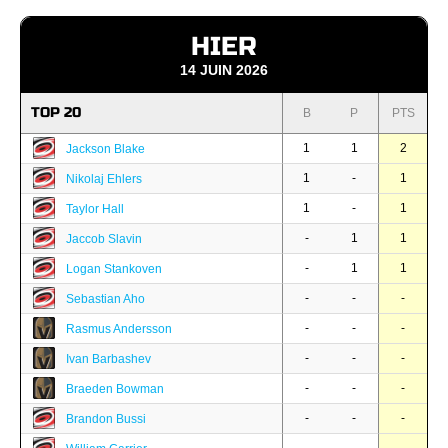
HIER
14 JUIN 2026
TOP 20
B
P
PTS
1
1
2
Jackson Blake
1
-
1
Nikolaj Ehlers
1
-
1
Taylor Hall
-
1
1
Jaccob Slavin
-
1
1
Logan Stankoven
-
-
-
Sebastian Aho
-
-
-
Rasmus Andersson
-
-
-
Ivan Barbashev
-
-
-
Braeden Bowman
-
-
-
Brandon Bussi