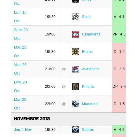
Oct
Lun, 15
19h30
Stars
V 4·1
Oct
Sam, 20
19h00
Canadiens
VP 4·3
Oct
Mar, 23
19h30
Bruins
D 1·4
Oct
Ven, 26
21h00
@
Avalanche
D 3·6
Oct
Dim, 28
20h00
@
Knights
DP 3·4
Oct
Mar, 30
22h00
@
Mammoth
D 1·5
Oct
NOVEMBRE 2018
Jeu, 1 Nov
19h30
Sabres
V 4·2