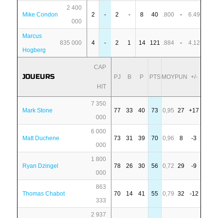
2 400
Mike Condon
2
-
2
-
8
40
.800
-
6.49
000
Marcus
835 000
4
-
2
1
14
121
.884
-
4.12
Hogberg
CAP
JOUEURS
PJ
B
P
PTS
MOY
PUN
+/-
HIT
7 350
Mark Stone
77
33
40
73
0,95
27
+17
000
6 000
Matt Duchene
73
31
39
70
0,96
8
-3
000
1 800
Ryan Dzingel
78
26
30
56
0,72
29
-9
000
863
Thomas Chabot
70
14
41
55
0,79
32
-12
333
2 937