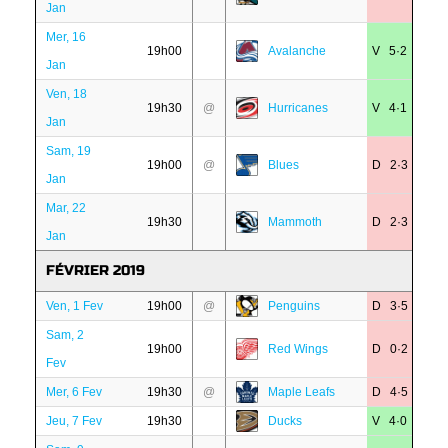
Jan
Mer, 16
19h00
Avalanche
V 5·2
Jan
Ven, 18
19h30
@
Hurricanes
V 4·1
Jan
Sam, 19
19h00
@
Blues
D 2·3
Jan
Mar, 22
19h30
Mammoth
D 2·3
Jan
FÉVRIER 2019
Ven, 1 Fev
19h00
@
Penguins
D 3·5
Sam, 2
19h00
Red Wings
D 0·2
Fev
Mer, 6 Fev
19h30
@
Maple Leafs
D 4·5
Jeu, 7 Fev
19h30
Ducks
V 4·0