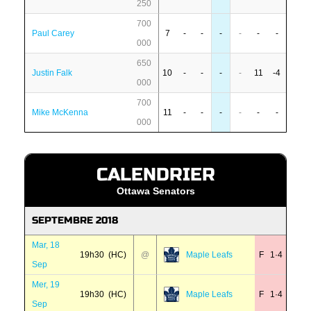
250
700
Paul Carey
7
-
-
-
-
-
-
000
650
Justin Falk
10
-
-
-
-
11
-4
000
700
Mike McKenna
11
-
-
-
-
-
-
000
CALENDRIER
Ottawa Senators
SEPTEMBRE 2018
Mar, 18
19h30 (HC)
@
Maple Leafs
F 1·4
Sep
Mer, 19
19h30 (HC)
Maple Leafs
F 1·4
Sep