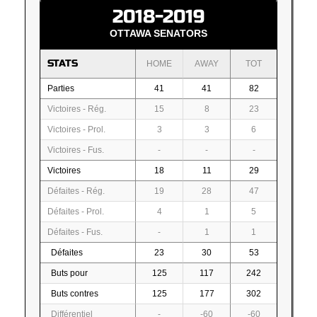
2018-2019
OTTAWA SENATORS
STATS
HOME
AWAY
TOT
Parties
41
41
82
Victoires - Rég.
15
8
23
Victoires - Prol.
3
3
6
Victoires - Fus.
-
-
-
Victoires
18
11
29
Défaites - Rég.
19
28
47
Défaites - Prol.
4
1
5
Défaites - Fus.
-
1
1
Défaites
23
30
53
Buts pour
125
117
242
Buts contres
125
177
302
Différentiel
-
-60
-60