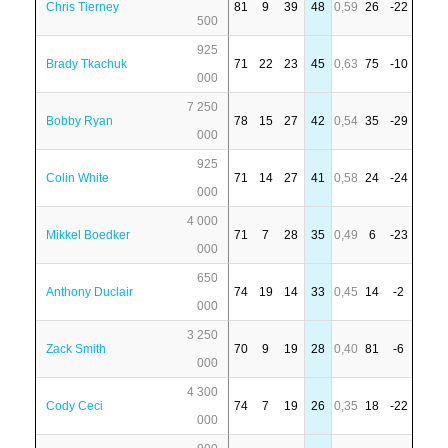
Chris Tierney
81
9
39
48
0,59
26
-22
500
925
Brady Tkachuk
71
22
23
45
0,63
75
-10
000
7 250
Bobby Ryan
78
15
27
42
0,54
35
-29
000
925
Colin White
71
14
27
41
0,58
24
-24
000
4 000
Mikkel Boedker
71
7
28
35
0,49
6
-23
000
650
Anthony Duclair
74
19
14
33
0,45
14
-2
000
3 250
Zack Smith
70
9
19
28
0,40
81
-6
000
4 300
Cody Ceci
74
7
19
26
0,35
18
-22
000