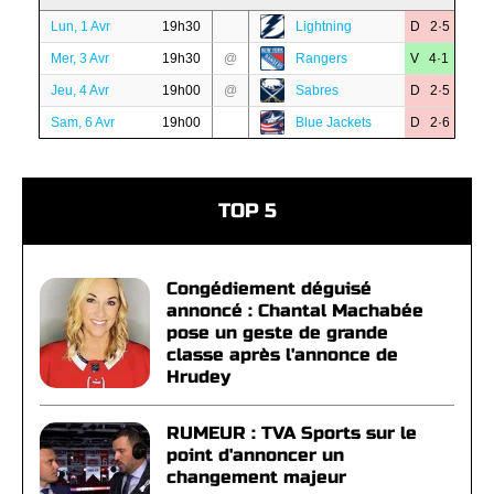
Lun, 1 Avr
19h30
Lightning
D 2·5
Mer, 3 Avr
19h30
@
Rangers
V 4·1
Jeu, 4 Avr
19h00
@
Sabres
D 2·5
Sam, 6 Avr
19h00
Blue Jackets
D 2·6
TOP 5
Congédiement déguisé
annoncé : Chantal Machabée
pose un geste de grande
classe après l'annonce de
Hrudey
RUMEUR : TVA Sports sur le
point d'annoncer un
changement majeur