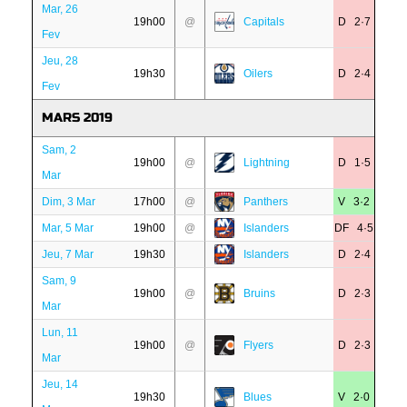
Mar, 26
19h00
@
Capitals
D 2·7
Fev
Jeu, 28
19h30
Oilers
D 2·4
Fev
MARS 2019
Sam, 2
19h00
@
Lightning
D 1·5
Mar
Dim, 3 Mar
17h00
@
Panthers
V 3·2
Mar, 5 Mar
19h00
@
Islanders
DF 4·5
Jeu, 7 Mar
19h30
Islanders
D 2·4
Sam, 9
19h00
@
Bruins
D 2·3
Mar
Lun, 11
19h00
@
Flyers
D 2·3
Mar
Jeu, 14
19h30
Blues
V 2·0