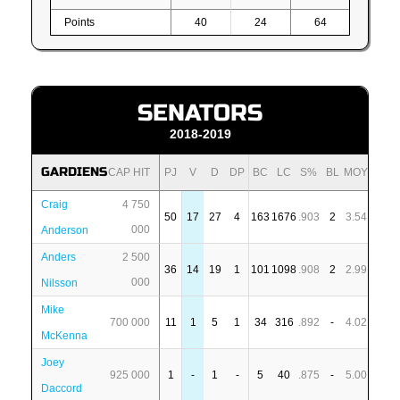
Points
40
24
64
SENATORS
2018-2019
GARDIENS
CAP HIT
PJ
V
D
DP
BC
LC
S%
BL
MOY
Craig
4 750
50
17
27
4
163
1676
.903
2
3.54
000
Anderson
Anders
2 500
36
14
19
1
101
1098
.908
2
2.99
000
Nilsson
Mike
700 000
11
1
5
1
34
316
.892
-
4.02
McKenna
Joey
925 000
1
-
1
-
5
40
.875
-
5.00
Daccord