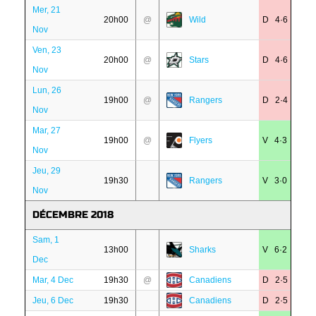
Mer, 21
20h00
@
Wild
D 4·6
Nov
Ven, 23
20h00
@
Stars
D 4·6
Nov
Lun, 26
19h00
@
Rangers
D 2·4
Nov
Mar, 27
19h00
@
Flyers
V 4·3
Nov
Jeu, 29
19h30
Rangers
V 3·0
Nov
DÉCEMBRE 2018
Sam, 1
13h00
Sharks
V 6·2
Dec
Mar, 4 Dec
19h30
@
Canadiens
D 2·5
Jeu, 6 Dec
19h30
Canadiens
D 2·5