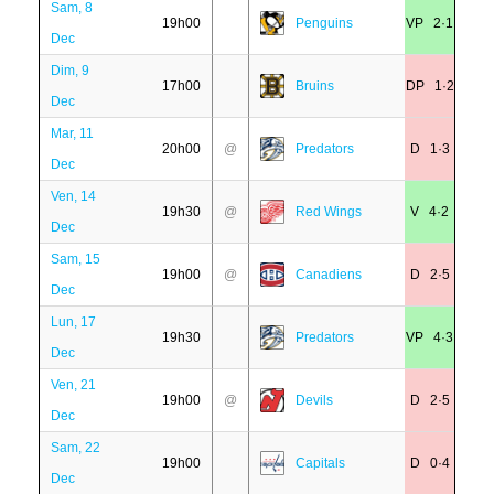
Sam, 8
19h00
Penguins
VP 2·1
Dec
Dim, 9
17h00
Bruins
DP 1·2
Dec
Mar, 11
20h00
@
Predators
D 1·3
Dec
Ven, 14
19h30
@
Red Wings
V 4·2
Dec
Sam, 15
19h00
@
Canadiens
D 2·5
Dec
Lun, 17
19h30
Predators
VP 4·3
Dec
Ven, 21
19h00
@
Devils
D 2·5
Dec
Sam, 22
19h00
Capitals
D 0·4
Dec