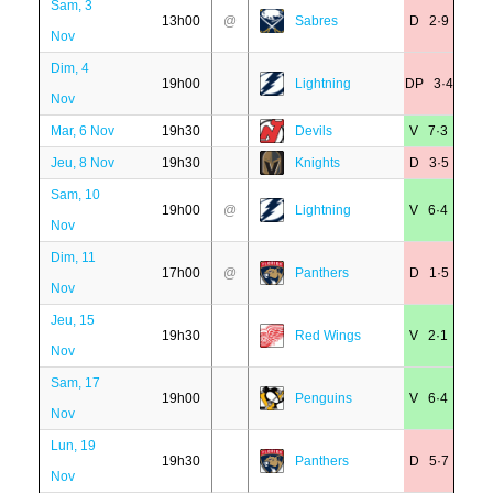
Sam, 3
13h00
@
Sabres
D 2·9
Nov
Dim, 4
19h00
Lightning
DP 3·4
Nov
Mar, 6 Nov
19h30
Devils
V 7·3
Jeu, 8 Nov
19h30
Knights
D 3·5
Sam, 10
19h00
@
Lightning
V 6·4
Nov
Dim, 11
17h00
@
Panthers
D 1·5
Nov
Jeu, 15
19h30
Red Wings
V 2·1
Nov
Sam, 17
19h00
Penguins
V 6·4
Nov
Lun, 19
19h30
Panthers
D 5·7
Nov