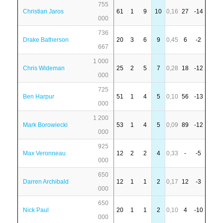
755
Christian Jaros
61
1
9
10
0,16
27
-14
000
736
Drake Batherson
20
3
6
9
0,45
6
-2
667
1 000
Chris Wideman
25
2
5
7
0,28
18
-12
000
725
Ben Harpur
51
1
4
5
0,10
56
-13
000
1 200
Mark Borowiecki
53
1
4
5
0,09
89
-12
000
925
Max Veronneau
12
2
2
4
0,33
-
-5
000
650
Darren Archibald
12
1
1
2
0,17
12
-3
000
650
Nick Paul
20
1
1
2
0,10
4
-10
000