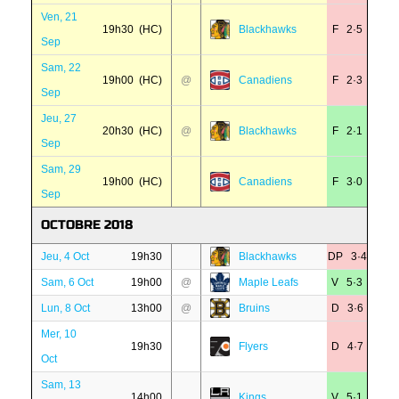
Ven, 21
19h30 (HC)
Blackhawks
F 2·5
Sep
Sam, 22
19h00 (HC)
@
Canadiens
F 2·3
Sep
Jeu, 27
20h30 (HC)
@
Blackhawks
F 2·1
Sep
Sam, 29
19h00 (HC)
Canadiens
F 3·0
Sep
OCTOBRE 2018
Jeu, 4 Oct
19h30
Blackhawks
DP 3·4
Sam, 6 Oct
19h00
@
Maple Leafs
V 5·3
Lun, 8 Oct
13h00
@
Bruins
D 3·6
Mer, 10
19h30
Flyers
D 4·7
Oct
Sam, 13
14h00
Kings
V 5·1