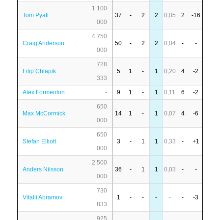
1 100
Tom Pyatt
37
-
2
2
0,05
2
-16
000
4 750
Craig Anderson
50
-
2
2
0,04
-
-
000
728
Filip Chlapik
5
1
-
1
0,20
4
-2
333
Alex Formenton
-
9
1
-
1
0,11
6
-2
650
Max McCormick
14
1
-
1
0,07
4
-6
000
650
Stefan Elliott
3
-
1
1
0,33
-
+1
000
2 500
Anders Nilsson
36
-
1
1
0,03
-
-
000
730
Vitalii Abramov
1
-
-
-
-
-
-3
833
925