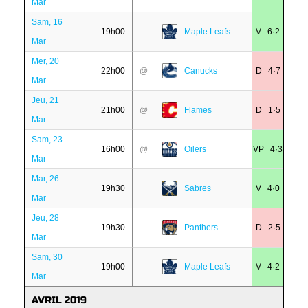
Mar
Sam, 16
19h00
Maple Leafs
V 6·2
Mar
Mer, 20
22h00
@
Canucks
D 4·7
Mar
Jeu, 21
21h00
@
Flames
D 1·5
Mar
Sam, 23
16h00
@
Oilers
VP 4·3
Mar
Mar, 26
19h30
Sabres
V 4·0
Mar
Jeu, 28
19h30
Panthers
D 2·5
Mar
Sam, 30
19h00
Maple Leafs
V 4·2
Mar
AVRIL 2019