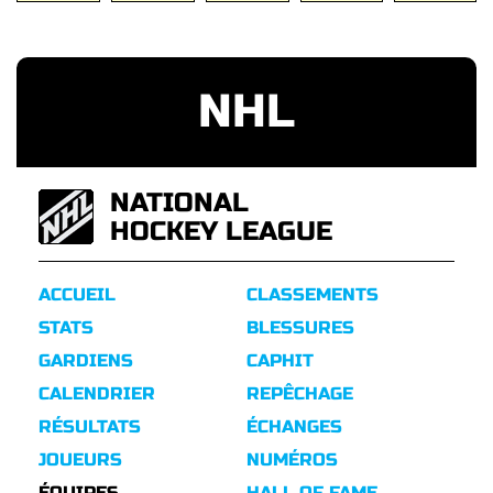
NHL
NATIONAL
HOCKEY LEAGUE
ACCUEIL
CLASSEMENTS
STATS
BLESSURES
GARDIENS
CAPHIT
CALENDRIER
REPÊCHAGE
RÉSULTATS
ÉCHANGES
JOUEURS
NUMÉROS
ÉQUIPES
HALL OF FAME