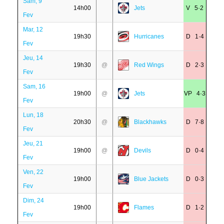
Sam, 9
14h00
Jets
V 5·2
Fev
Mar, 12
19h30
Hurricanes
D 1·4
Fev
Jeu, 14
19h30
@
Red Wings
D 2·3
Fev
Sam, 16
19h00
@
Jets
VP 4·3
Fev
Lun, 18
20h30
@
Blackhawks
D 7·8
Fev
Jeu, 21
19h00
@
Devils
D 0·4
Fev
Ven, 22
19h00
Blue Jackets
D 0·3
Fev
Dim, 24
19h00
Flames
D 1·2
Fev