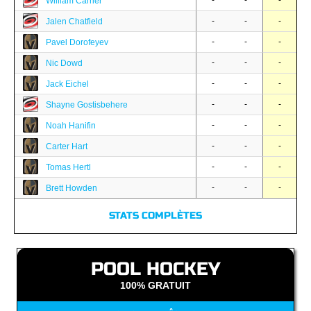
-
-
-
William Carrier
-
-
-
Jalen Chatfield
-
-
-
Pavel Dorofeyev
-
-
-
Nic Dowd
-
-
-
Jack Eichel
-
-
-
Shayne Gostisbehere
-
-
-
Noah Hanifin
-
-
-
Carter Hart
-
-
-
Tomas Hertl
-
-
-
Brett Howden
STATS COMPLÈTES
POOL HOCKEY
100% GRATUIT