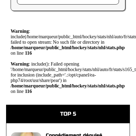
Warning
:
include(/home/marqueur/public_html/hockey/stats/nhl/auto/fr/sta
failed to open stream: No such file or directory in
/home/marqueur/public_html/hockey/stats/nhl/stats.php
on line
116
Warning
: include(): Failed opening
'/home/marqueur/public_html/hockey/stats/nhl/auto/fr/stats/s165_
for inclusion (include_path='.:/opt/cpanel/ea-
php74/root/usr/share/pear') in
/home/marqueur/public_html/hockey/stats/nhl/stats.php
on line
116
TOP 5
Congédiement déguisé