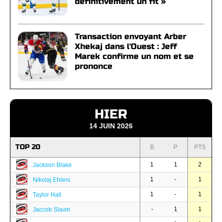
définitivement un fit »
Transaction envoyant Arber
Xhekaj dans l'Ouest : Jeff
Marek confirme un nom et se
prononce
HIER
14 JUIN 2026
TOP 20
B
P
PTS
1
1
2
Jackson Blake
1
-
1
Nikolaj Ehlers
1
-
1
Taylor Hall
-
1
1
Jaccob Slavin