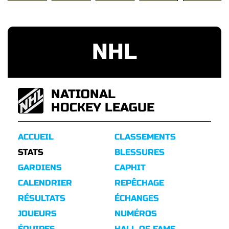
NHL
NATIONAL
HOCKEY LEAGUE
ACCUEIL
CLASSEMENTS
STATS
BLESSURES
GARDIENS
CAPHIT
CALENDRIER
REPÊCHAGE
RÉSULTATS
ÉCHANGES
JOUEURS
NUMÉROS
ÉQUIPES
HALL OF FAME