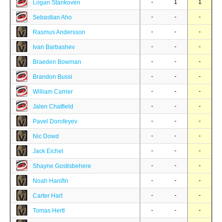
-
1
1
Logan Stankoven
-
-
-
Sebastian Aho
-
-
-
Rasmus Andersson
-
-
-
Ivan Barbashev
-
-
-
Braeden Bowman
-
-
-
Brandon Bussi
-
-
-
William Carrier
-
-
-
Jalen Chatfield
-
-
-
Pavel Dorofeyev
-
-
-
Nic Dowd
-
-
-
Jack Eichel
-
-
-
Shayne Gostisbehere
-
-
-
Noah Hanifin
-
-
-
Carter Hart
-
-
-
Tomas Hertl