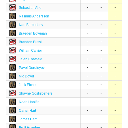
-
-
-
Sebastian Aho
-
-
-
Rasmus Andersson
-
-
-
Ivan Barbashev
-
-
-
Braeden Bowman
-
-
-
Brandon Bussi
-
-
-
William Carrier
-
-
-
Jalen Chatfield
-
-
-
Pavel Dorofeyev
-
-
-
Nic Dowd
-
-
-
Jack Eichel
-
-
-
Shayne Gostisbehere
-
-
-
Noah Hanifin
-
-
-
Carter Hart
-
-
-
Tomas Hertl
-
-
-
Brett Howden