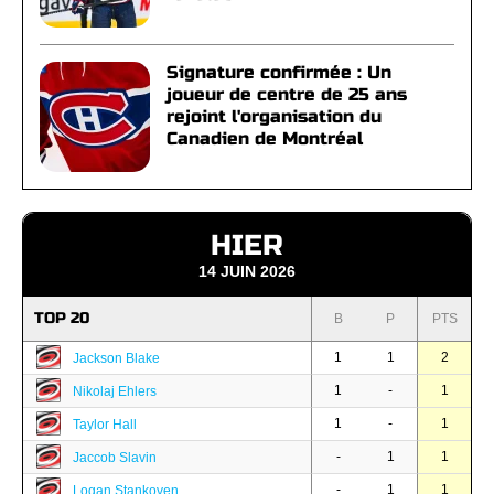
Signature confirmée : Un
joueur de centre de 25 ans
rejoint l'organisation du
Canadien de Montréal
HIER
14 JUIN 2026
TOP 20
B
P
PTS
1
1
2
Jackson Blake
1
-
1
Nikolaj Ehlers
1
-
1
Taylor Hall
-
1
1
Jaccob Slavin
-
1
1
Logan Stankoven