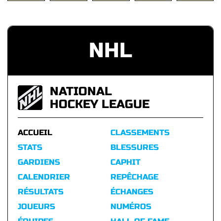
NHL
NATIONAL
HOCKEY LEAGUE
ACCUEIL
CLASSEMENTS
STATS
BLESSURES
GARDIENS
CAPHIT
CALENDRIER
REPÊCHAGE
RÉSULTATS
ÉCHANGES
JOUEURS
NUMÉROS