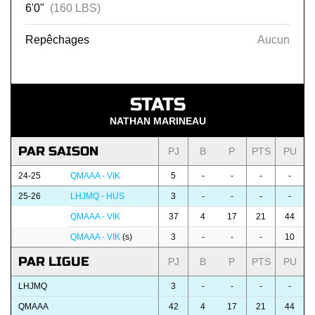
6'0"
(160 LBS)
Repêchages
Aucun
STATS
NATHAN MARINEAU
PAR SAISON
PJ
B
P
PTS
PU
24-25
QMAAA - VIK
5
-
-
-
-
25-26
LHJMQ - HUS
3
-
-
-
-
QMAAA - VIK
37
4
17
21
44
QMAAA - VIK
(s)
3
-
-
-
10
PAR LIGUE
PJ
B
P
PTS
PU
LHJMQ
3
-
-
-
-
QMAAA
42
4
17
21
44