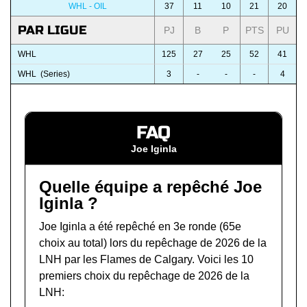
WHL - OIL
37
11
10
21
20
PAR LIGUE
PJ
B
P
PTS
PU
WHL
125
27
25
52
41
WHL (Series)
3
-
-
-
4
FAQ
Joe Iginla
Quelle équipe a repêché Joe
Iginla ?
Joe Iginla a été repêché en 3e ronde (65e
choix au total) lors du
repêchage de 2026 de la
LNH
par les Flames de Calgary. Voici les 10
premiers choix du repêchage de 2026 de la
LNH: