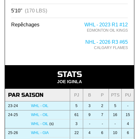
5'10"
(170 LBS)
Repêchages
WHL - 2023 R1 #12
EDMONTON OIL KINGS
NHL - 2026 R3 #65
CALGARY FLAMES
STATS
JOE IGINLA
PAR SAISON
PJ
B
P
PTS
PU
23-24
WHL - OIL
5
3
2
5
-
24-25
WHL - OIL
61
9
7
16
15
WHL - OIL
(s)
3
-
-
-
4
25-26
WHL - GIA
22
4
6
10
6