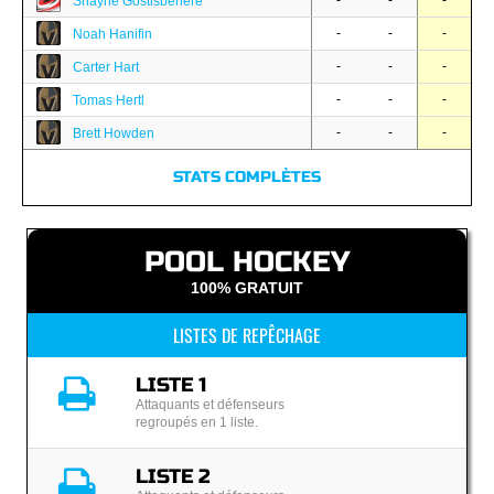
-
-
-
Shayne Gostisbehere
-
-
-
Noah Hanifin
-
-
-
Carter Hart
-
-
-
Tomas Hertl
-
-
-
Brett Howden
STATS COMPLÈTES
POOL HOCKEY
100% GRATUIT
LISTES DE REPÊCHAGE
LISTE 1
Attaquants et défenseurs
regroupés en 1 liste.
LISTE 2