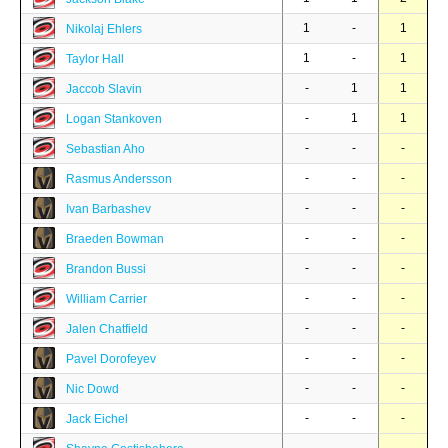
1
-
1
Nikolaj Ehlers
1
-
1
Taylor Hall
-
1
1
Jaccob Slavin
-
1
1
Logan Stankoven
-
-
-
Sebastian Aho
-
-
-
Rasmus Andersson
-
-
-
Ivan Barbashev
-
-
-
Braeden Bowman
-
-
-
Brandon Bussi
-
-
-
William Carrier
-
-
-
Jalen Chatfield
-
-
-
Pavel Dorofeyev
-
-
-
Nic Dowd
-
-
-
Jack Eichel