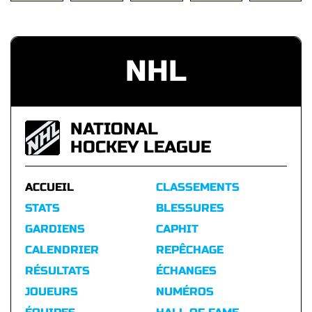
NHL
NATIONAL
HOCKEY LEAGUE
ACCUEIL
CLASSEMENTS
STATS
BLESSURES
GARDIENS
CAPHIT
CALENDRIER
REPÊCHAGE
RÉSULTATS
ÉCHANGES
JOUEURS
NUMÉROS