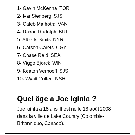
1-
Gavin McKenna
TOR
2-
Ivar Stenberg
SJS
3-
Caleb Malhotra
VAN
4-
Daxon Rudolph
BUF
5-
Alberts Smits
NYR
6-
Carson Carels
CGY
7-
Chase Reid
SEA
8-
Viggo Bjorck
WIN
9-
Keaton Verhoeff
SJS
10-
Wyatt Cullen
NSH
Quel âge a Joe Iginla ?
Joe Iginla a 18 ans. Il est né le 13 août 2008
dans la ville de Lake Country (Colombie-
Britannique, Canada).