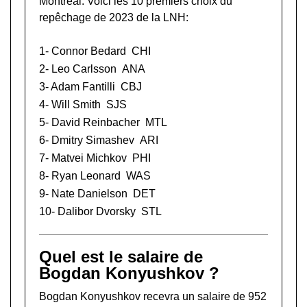
Montréal. Voici les 10 premiers choix du
repêchage de 2023 de la LNH:
1-
Connor Bedard
CHI
2-
Leo Carlsson
ANA
3-
Adam Fantilli
CBJ
4-
Will Smith
SJS
5-
David Reinbacher
MTL
6-
Dmitry Simashev
ARI
7-
Matvei Michkov
PHI
8-
Ryan Leonard
WAS
9-
Nate Danielson
DET
10-
Dalibor Dvorsky
STL
Quel est le salaire de
Bogdan Konyushkov ?
Bogdan Konyushkov recevra un salaire de 952