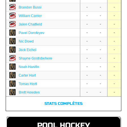
-
-
-
Brandon Bussi
-
-
-
William Carrier
-
-
-
Jalen Chatfield
-
-
-
Pavel Dorofeyev
-
-
-
Nic Dowd
-
-
-
Jack Eichel
-
-
-
Shayne Gostisbehere
-
-
-
Noah Hanifin
-
-
-
Carter Hart
-
-
-
Tomas Hertl
-
-
-
Brett Howden
STATS COMPLÈTES
POOL HOCKEY