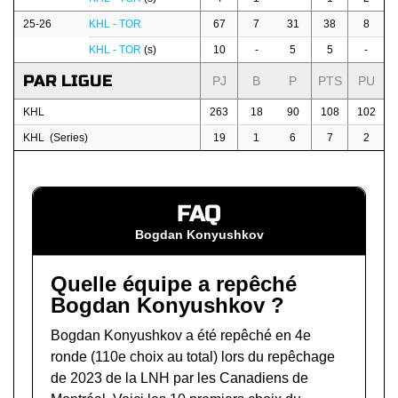
25-26
KHL - TOR
67
7
31
38
8
KHL - TOR
(s)
10
-
5
5
-
PAR LIGUE
PJ
B
P
PTS
PU
KHL
263
18
90
108
102
KHL (Series)
19
1
6
7
2
FAQ
Bogdan Konyushkov
Quelle équipe a repêché
Bogdan Konyushkov ?
Bogdan Konyushkov a été repêché en 4e
ronde (110e choix au total) lors du
repêchage
de 2023 de la LNH
par les Canadiens de