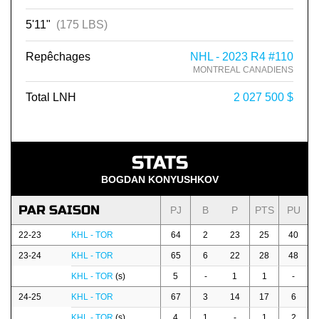
5'11"
(175 LBS)
Repêchages
NHL - 2023 R4 #110
MONTREAL CANADIENS
Total LNH
2 027 500 $
STATS
BOGDAN KONYUSHKOV
PAR SAISON
PJ
B
P
PTS
PU
22-23
KHL - TOR
64
2
23
25
40
23-24
KHL - TOR
65
6
22
28
48
KHL - TOR
(s)
5
-
1
1
-
24-25
KHL - TOR
67
3
14
17
6
KHL - TOR
(s)
4
1
-
1
2