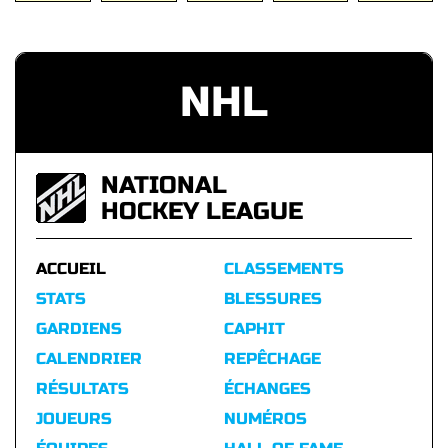
NHL
NATIONAL
HOCKEY LEAGUE
ACCUEIL
CLASSEMENTS
STATS
BLESSURES
GARDIENS
CAPHIT
CALENDRIER
REPÊCHAGE
RÉSULTATS
ÉCHANGES
JOUEURS
NUMÉROS