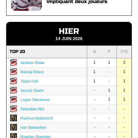
impliquant deux joueurs
HIER
14 JUIN 2026
TOP 20
B
P
PTS
1
1
2
Jackson Blake
1
-
1
Nikolaj Ehlers
1
-
1
Taylor Hall
-
1
1
Jaccob Slavin
-
1
1
Logan Stankoven
-
-
-
Sebastian Aho
-
-
-
Rasmus Andersson
-
-
-
Ivan Barbashev
-
-
-
Braeden Bowman