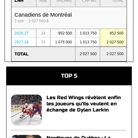
LNH
AGE
SALAIRE
CAP HIT
TOTAL
Canadiens de Montréal
2 ans · 2 027 500 $
2026-27
24
952 500
1 013 750
952 500
2027-28
25
1 075 000
1 013 750
2 027 500
TOTAL
2 027 500
2 027 500
TOP 5
Les Red Wings révèlent enfin
les joueurs qu'ils veulent en
échange de Dylan Larkin
Nordiques de Québec : La