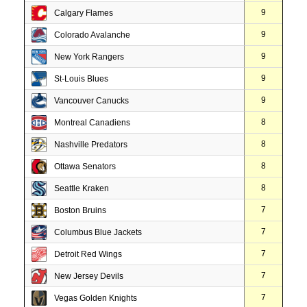
9
Calgary Flames
9
Colorado Avalanche
9
New York Rangers
9
St-Louis Blues
9
Vancouver Canucks
8
Montreal Canadiens
8
Nashville Predators
8
Ottawa Senators
8
Seattle Kraken
7
Boston Bruins
7
Columbus Blue Jackets
7
Detroit Red Wings
7
New Jersey Devils
7
Vegas Golden Knights