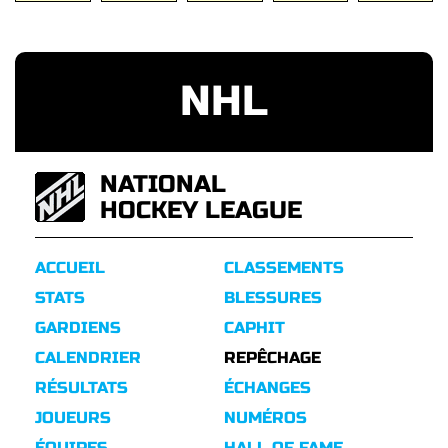
NHL
NATIONAL
HOCKEY LEAGUE
ACCUEIL
CLASSEMENTS
STATS
BLESSURES
GARDIENS
CAPHIT
CALENDRIER
REPÊCHAGE
RÉSULTATS
ÉCHANGES
JOUEURS
NUMÉROS
ÉQUIPES
HALL OF FAME