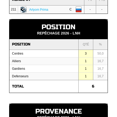
211
C
-
-
Artyom Prima
POSITION
REPÊCHAGE 2026 - LNH
POSITION
QTÉ
%
Centres
3
50,0
Ailiers
1
16,7
Gardiens
1
16,7
Defenseurs
1
16,7
TOTAL
6
PROVENANCE