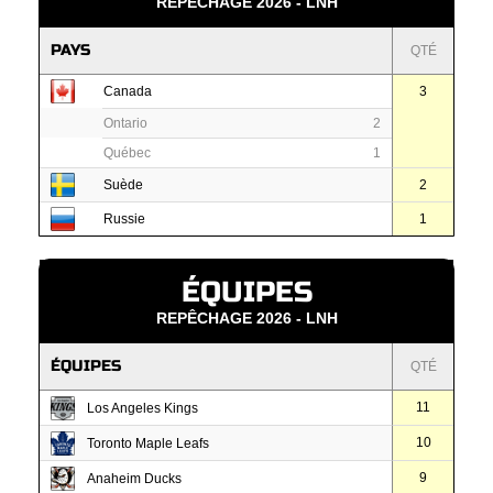
REPÊCHAGE 2026 - LNH
PAYS
QTÉ
Canada
3
Ontario
2
Québec
1
Suède
2
Russie
1
ÉQUIPES
REPÊCHAGE 2026 - LNH
ÉQUIPES
QTÉ
11
Los Angeles Kings
10
Toronto Maple Leafs
9
Anaheim Ducks