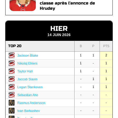
classe après l'annonce de
Hrudey
HIER
14 JUIN 2026
TOP 20
B
P
PTS
1
1
2
Jackson Blake
1
-
1
Nikolaj Ehlers
1
-
1
Taylor Hall
-
1
1
Jaccob Slavin
-
1
1
Logan Stankoven
-
-
-
Sebastian Aho
-
-
-
Rasmus Andersson
-
-
-
Ivan Barbashev