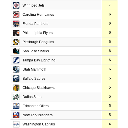
7
Winnipeg Jets
6
Carolina Hurricanes
6
Florida Panthers
6
Philadelphia Flyers
6
Pittsburgh Penguins
6
San Jose Sharks
6
Tampa Bay Lightning
6
Utah Mammoth
5
Buffalo Sabres
5
Chicago Blackhawks
5
Dallas Stars
5
Edmonton Oilers
5
New York Islanders
4
Washington Capitals