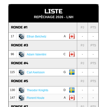
LISTE
REPÊCHAGE 2026 - LNH
RONDE #1
PJ
PTS
17
A
-
-
Ethan Belchetz
RONDE #3
PJ
PTS
96
C
-
-
Adam Valentini
RONDE #4
PJ
PTS
115
G
-
-
Carl Axelsson
RONDE #5
PJ
PTS
130
D
-
-
Theodor Knights
147
A
-
-
Florent Houle
RONDE #7
PJ
PTS