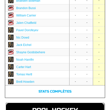
-
-
-
Braeden Bowman
-
-
-
Brandon Bussi
-
-
-
William Carrier
-
-
-
Jalen Chatfield
-
-
-
Pavel Dorofeyev
-
-
-
Nic Dowd
-
-
-
Jack Eichel
-
-
-
Shayne Gostisbehere
-
-
-
Noah Hanifin
-
-
-
Carter Hart
-
-
-
Tomas Hertl
-
-
-
Brett Howden
STATS COMPLÈTES