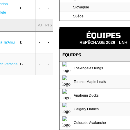
ndon
Slovaquie
C
-
-
fele
Suède
PJ
PTS
ÉQUIPES
REPÊCHAGE 2026 - LNH
a Ta'Amu
D
-
-
ÉQUIPES
hn Parsons
G
-
-
Los Angeles Kings
Toronto Maple Leafs
Anaheim Ducks
Calgary Flames
Colorado Avalanche