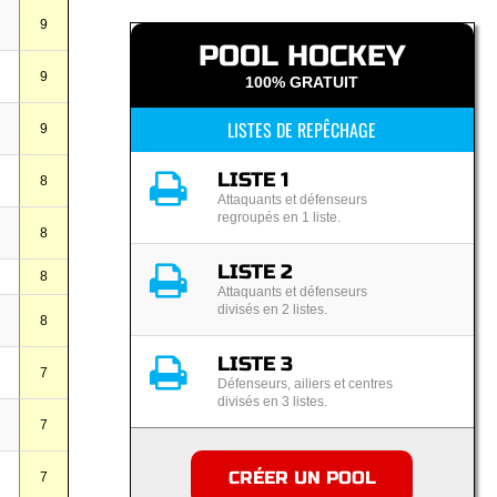
9
POOL HOCKEY
9
100% GRATUIT
LISTES DE REPÊCHAGE
9
LISTE 1
8
Attaquants et défenseurs
regroupés en 1 liste.
8
LISTE 2
8
Attaquants et défenseurs
divisés en 2 listes.
8
LISTE 3
7
Défenseurs, ailiers et centres
divisés en 3 listes.
7
CRÉER UN POOL
7