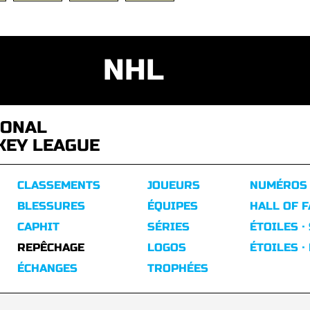
NHL
IONAL
KEY LEAGUE
CLASSEMENTS
JOUEURS
NUMÉROS
BLESSURES
ÉQUIPES
HALL OF 
CAPHIT
SÉRIES
ÉTOILES ·
REPÊCHAGE
LOGOS
ÉTOILES ·
ÉCHANGES
TROPHÉES