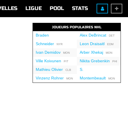
VELLES
LIGUE
POOL
STATS
JOUEURS POPULAIRES NHL
Braden
Alex DeBrincat
DET
Schneider
Leon Draisaitl
NYR
EDM
Ivan Demidov
Arber Xhekaj
MON
MON
Ville Koivunen
Nikita Grebenkin
PIT
PHI
Mathieu Olivier
S.
CLB
Vinzenz Rohrer
Montembeault
MON
MON