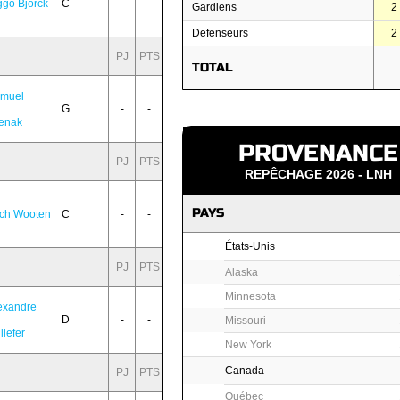
ggo Bjorck
C
-
-
Gardiens
2
Defenseurs
2
PJ
PTS
TOTAL
muel
G
-
-
enak
PROVENANCE
PJ
PTS
REPÊCHAGE 2026 - LNH
PAYS
ch Wooten
C
-
-
États-Unis
PJ
PTS
Alaska
Minnesota
exandre
D
-
-
Missouri
llefer
New York
Canada
PJ
PTS
Québec