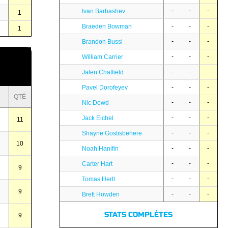
-
-
-
Ivan Barbashev
1
-
-
-
Braeden Bowman
1
-
-
-
Brandon Bussi
-
-
-
William Carrier
-
-
-
Jalen Chatfield
-
-
-
Pavel Dorofeyev
QTÉ
-
-
-
Nic Dowd
-
-
-
Jack Eichel
11
-
-
-
Shayne Gostisbehere
10
-
-
-
Noah Hanifin
-
-
-
Carter Hart
9
-
-
-
Tomas Hertl
9
-
-
-
Brett Howden
STATS COMPLÈTES
9