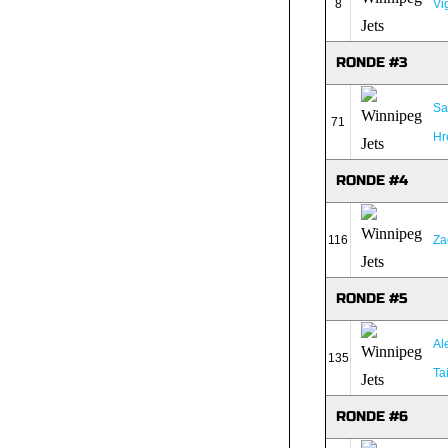
8
Vi
RONDE #3
Sa
71
Hr
RONDE #4
116
Za
RONDE #5
Al
135
Tai
RONDE #6