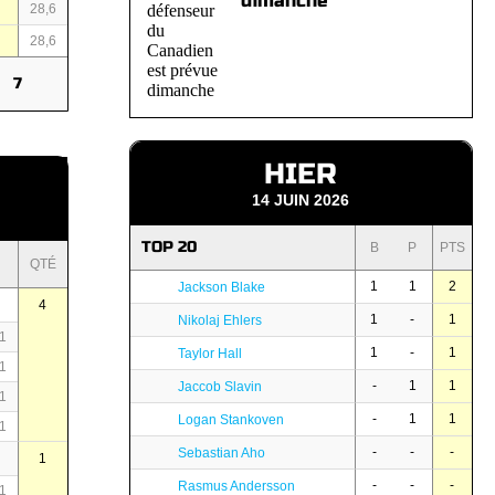
dimanche
28,6
28,6
7
HIER
14 JUIN 2026
TOP 20
B
P
PTS
QTÉ
1
1
2
Jackson Blake
4
1
-
1
Nikolaj Ehlers
1
1
-
1
Taylor Hall
1
-
1
1
Jaccob Slavin
1
-
1
1
Logan Stankoven
1
-
-
-
Sebastian Aho
1
-
-
-
Rasmus Andersson
1