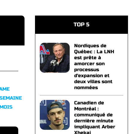
TOP 5
Nordiques de
Québec : La LNH
est prête à
amorcer son
processus
d'expansion et
deux villes sont
nommées
FAME
 SEMAINE
Canadien de
 MOIS
Montréal :
communiqué de
dernière minute
impliquant Arber
Xhekaj