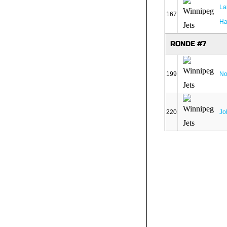
La
167
Ha
RONDE #7
199
No
220
Jo