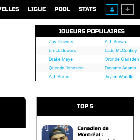
VELLES
LIGUE
POOL
STATS
JOUEURS POPULAIRES
Zay Flowers
A.J. Brown
Brock Bowers
Ladd McConkey
Drake Maye
Oronde Gadsden
Quentin Johnston
Davante Adams
A.J. Barner
Jaylen Waddle
TOP 5
Canadien de
Montréal :