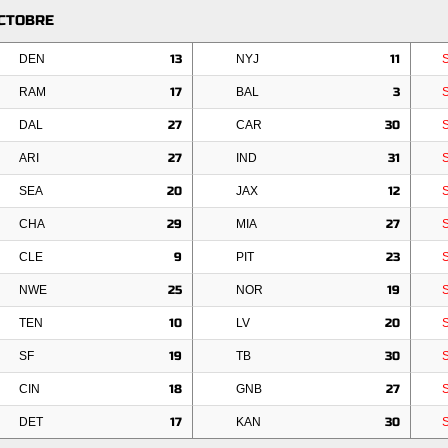
OCTOBRE
DEN
13
NYJ
11
RAM
17
BAL
3
DAL
27
CAR
30
ARI
27
IND
31
SEA
20
JAX
12
CHA
29
MIA
27
CLE
9
PIT
23
NWE
25
NOR
19
TEN
10
LV
20
SF
19
TB
30
CIN
18
GNB
27
DET
17
KAN
30