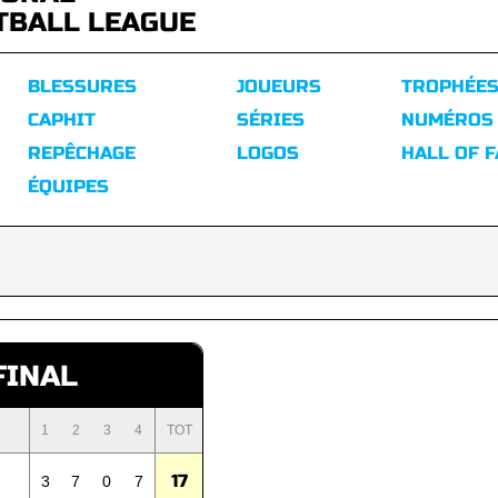
TBALL LEAGUE
BLESSURES
JOUEURS
TROPHÉE
CAPHIT
SÉRIES
NUMÉROS
REPÊCHAGE
LOGOS
HALL OF 
ÉQUIPES
FINAL
1
2
3
4
TOT
17
3
7
0
7