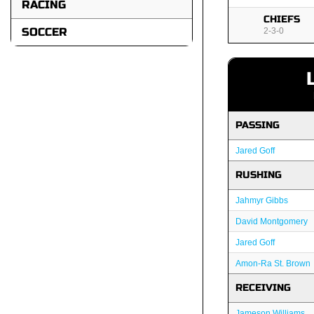
RACING
CHIEFS
SOCCER
2-3-0
PASSING
Jared Goff
RUSHING
Jahmyr Gibbs
David Montgomery
Jared Goff
Amon-Ra St. Brown
RECEIVING
Jameson Williams