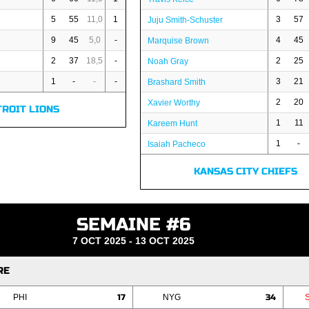
5
55
11,0
1
3
57
Juju Smith-Schuster
9
45
5,0
-
4
45
Marquise Brown
2
37
18,5
-
2
25
Noah Gray
1
-
-
-
3
21
Brashard Smith
2
20
Xavier Worthy
TROIT LIONS
1
11
Kareem Hunt
1
-
Isaiah Pacheco
KANSAS CITY CHIEFS
SEMAINE #6
7 OCT 2025 - 13 OCT 2025
RE
PHI
17
NYG
34