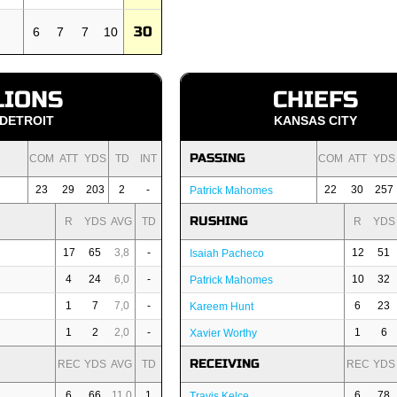
30
6
7
7
10
LIONS
CHIEFS
DETROIT
KANSAS CITY
PASSING
COM
ATT
YDS
TD
INT
COM
ATT
YDS
23
29
203
2
-
22
30
257
Patrick Mahomes
RUSHING
R
YDS
AVG
TD
R
YDS
17
65
3,8
-
12
51
Isaiah Pacheco
4
24
6,0
-
10
32
Patrick Mahomes
1
7
7,0
-
6
23
Kareem Hunt
1
2
2,0
-
1
6
Xavier Worthy
RECEIVING
REC
YDS
AVG
TD
REC
YDS
6
66
11,0
1
6
78
Travis Kelce