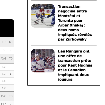
Transaction
négociée entre
Montréal et
Toronto pour
Arber Xhekaj :
deux noms
impliqués révélés
par Zurkowsky
TD
INT
3
-
Les Rangers ont
une offre de
AVG
TD
transaction prête
pour Kent Hughes
4,3
-
et le Canadien
3,2
1
impliquant deux
joueurs
3,8
-
6,0
-
AVG
TD
13,0
-