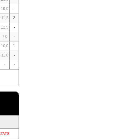
19,0
-
11,3
2
12,5
-
7,0
-
10,0
1
11,0
-
-
-
STATS