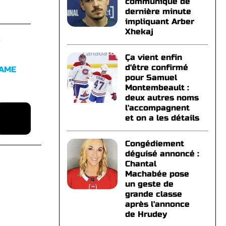
communiqué de
dernière minute
impliquant Arber
Xhekaj
S
Ça vient enfin
d'être confirmé
FAME
pour Samuel
Montembeault :
deux autres noms
l'accompagnent
et on a les détails
Congédiement
déguisé annoncé :
Chantal
Machabée pose
un geste de
grande classe
après l'annonce
de Hrudey