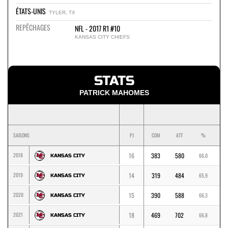
ÉTATS-UNIS
TYLER, TX
REPÊCHAGES
NFL - 2017 R1 #10
KANSAS CITY CHIEFS
STATS
PATRICK MAHOMES
SAISONS
PJ
COM
ATT
%
Y
2018
16
383
580
50
66,0
KANSAS CITY
2019
14
319
484
40
65,9
KANSAS CITY
2020
15
390
588
47
66,3
KANSAS CITY
2021
18
469
702
52
66,8
KANSAS CITY