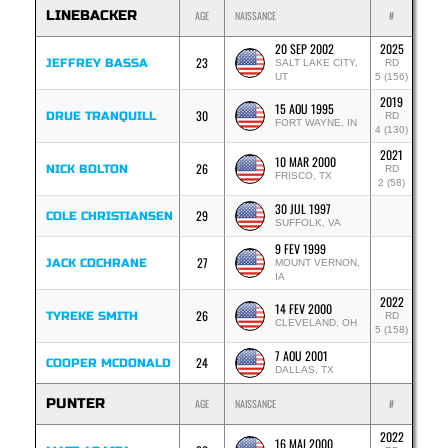
LINEBACKER
AGE
NAISSANCE
#
20 SEP 2002
2025
23
JEFFREY BASSA
SALT LAKE CITY,
RD
UT
5 (156)
2019
15 AOU 1995
30
DRUE TRANQUILL
RD
FORT WAYNE, IN
4 (130)
2021
10 MAR 2000
26
NICK BOLTON
RD
FRISCO, TX
2 (58)
30 JUL 1997
29
COLE CHRISTIANSEN
SUFFOLK, VA
9 FEV 1999
27
JACK COCHRANE
MOUNT VERNON,
IA
2022
14 FEV 2000
26
TYREKE SMITH
RD
CLEVELAND, OH
5 (158)
7 AOU 2001
24
COOPER MCDONALD
DALLAS, TX
PUNTER
AGE
NAISSANCE
#
2022
16 MAI 2000