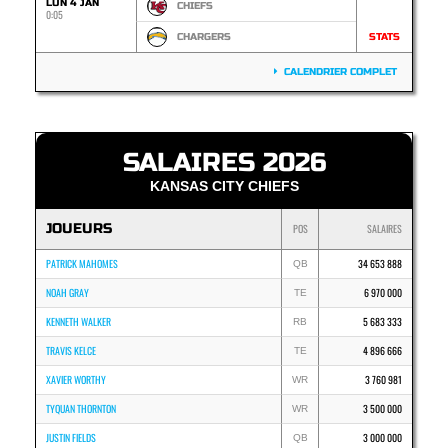
LUN 4 JAN
CHIEFS
0:05
CHARGERS
STATS
CALENDRIER COMPLET
SALAIRES 2026
KANSAS CITY CHIEFS
JOUEURS
POS
SALAIRES
PATRICK MAHOMES
34 653 888
QB
NOAH GRAY
6 970 000
TE
KENNETH WALKER
5 683 333
RB
TRAVIS KELCE
4 896 666
TE
XAVIER WORTHY
3 760 981
WR
TYQUAN THORNTON
3 500 000
WR
JUSTIN FIELDS
3 000 000
QB