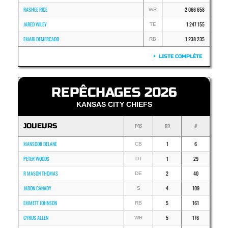
RASHEE RICE
2 066 658
WR
JARED WILEY
1 247 155
TE
EMARI DEMERCADO
1 238 235
RB
LISTE COMPLÈTE
REPÊCHAGES 2026
KANSAS CITY CHIEFS
JOUEURS
POS
RD
#
MANSOOR DELANE
1
6
CB
PETER WOODS
1
29
DT
R MASON THOMAS
2
40
DE
JADON CANADY
4
109
S
EMMETT JOHNSON
5
161
RB
CYRUS ALLEN
5
176
WR