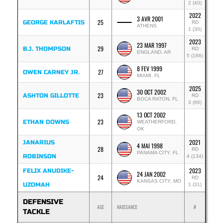
2 (40)
2022
3 AVR 2001
25
GEORGE KARLAFTIS
RD
ATHENS
1 (30)
2023
23 MAR 1997
29
B.J. THOMPSON
RD
ENGLAND, AR
5 (166)
8 FEV 1999
27
OWEN CARNEY JR.
MIAMI, FL
2025
30 OCT 2002
23
ASHTON GILLOTTE
RD
BOCA RATON, FL
3 (66)
13 OCT 2002
23
ETHAN DOWNS
WEATHERFORD,
OK
2021
JANARIUS
4 MAI 1998
28
RD
PANAMA CITY, FL
ROBINSON
4 (134)
2023
FELIX ANUDIKE-
24 JAN 2002
24
RD
KANSAS CITY, MO
UZOMAH
1 (31)
DEFENSIVE
AGE
NAISSANCE
#
TACKLE