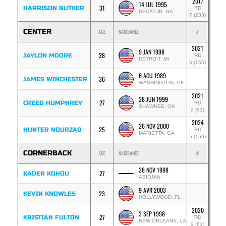
2017
14 JUL 1995
31
HARRISON BUTKER
RD
DECATUR, GA
7 (233)
CENTER
AGE
NAISSANCE
#
2021
9 JAN 1998
28
JAYLON MOORE
RD
DETROIT, MI
5 (155)
6 AOU 1989
36
JAMES WINCHESTER
WASHINGTON, OK
2021
28 JUN 1999
27
CREED HUMPHREY
RD
SHAWNEE, OK
2 (63)
2024
26 NOV 2000
25
HUNTER NOURZAD
RD
MARIETTA, GA
5 (159)
CORNERBACK
AGE
NAISSANCE
#
28 NOV 1998
27
KADER KOHOU
ABIDJAN
9 AVR 2003
23
KEVIN KNOWLES
HOLLYWOOD, FL
2020
3 SEP 1998
27
KRISTIAN FULTON
RD
NEW ORLEANS, LA
2 (61)