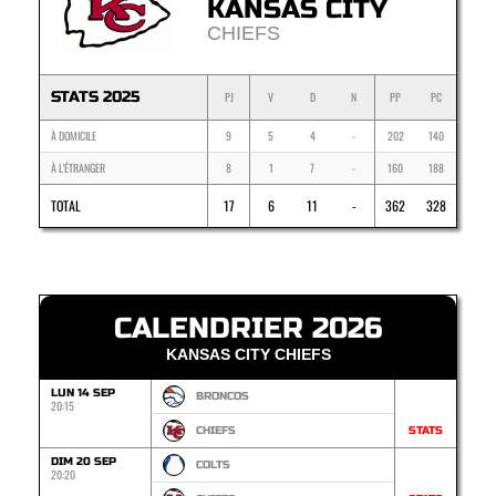
KANSAS CITY
CHIEFS
STATS 2025
PJ
V
D
N
PP
PC
À DOMICILE
9
5
4
-
202
140
À L'ÉTRANGER
8
1
7
-
160
188
TOTAL
17
6
11
-
362
328
CALENDRIER 2026
KANSAS CITY CHIEFS
LUN 14 SEP
BRONCOS
20:15
CHIEFS
STATS
DIM 20 SEP
COLTS
20:20