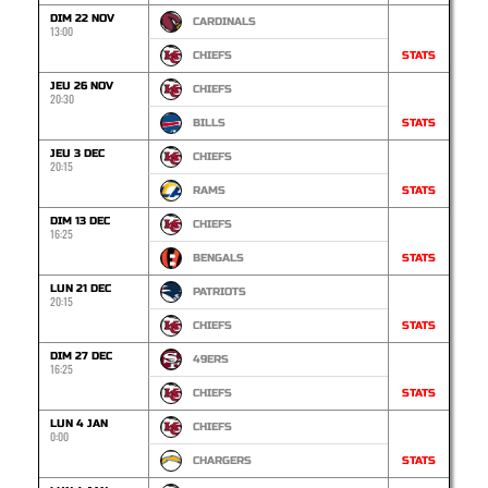
DIM 22 NOV
CARDINALS
13:00
CHIEFS
STATS
JEU 26 NOV
CHIEFS
20:30
BILLS
STATS
JEU 3 DEC
CHIEFS
20:15
RAMS
STATS
DIM 13 DEC
CHIEFS
16:25
BENGALS
STATS
LUN 21 DEC
PATRIOTS
20:15
CHIEFS
STATS
DIM 27 DEC
49ERS
16:25
CHIEFS
STATS
LUN 4 JAN
CHIEFS
0:00
CHARGERS
STATS