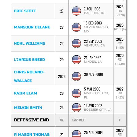
2023
7 AOU 1998
27
ERIC SCOTT
RD
BASEHOR, KS
6 (178)
15 DEC 2003
2026
22
MANSOOR DELANE
SILVER SPRING,
RD 1 (6)
MD
2025
23 SEP 2002
23
NOHL WILLIAMS
RD
VENTURA, CA
3 (85)
2020
21 JAN 1997
29
L'JARIUS SNEED
RD
MINDEN, LA
4 (138)
CHRIS ROLAND-
30 NOV -0001
2026
WALLACE
5 MAI 2000
2022
26
KAIIR ELAM
RIVIERA BEACH,
RD
FL
1 (23)
12 AVR 2002
24
MELVIN SMITH
BOSSIER CITY, LA
DEFENSIVE END
AGE
NAISSANCE
#
2026
25 AOU 2004
21
R MASON THOMAS
RD