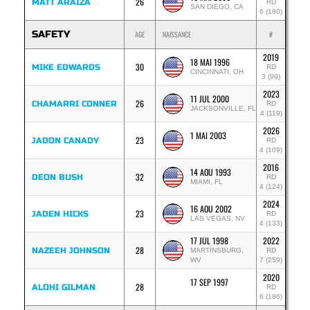
26
MATT ARAIZA
RD
SAN DIEGO, CA
6 (180)
SAFETY
AGE
NAISSANCE
#
2019
18 MAI 1996
30
MIKE EDWARDS
RD
CINCINNATI, OH
3 (99)
2023
11 JUL 2000
26
CHAMARRI CONNER
RD
JACKSONVILLE, FL
4 (119)
2026
1 MAI 2003
23
JADON CANADY
RD
4 (109)
2016
14 AOU 1993
32
DEON BUSH
RD
MIAMI, FL
4 (124)
2024
16 AOU 2002
23
JADEN HICKS
RD
LAS VEGAS, NV
4 (133)
17 JUL 1998
2022
28
NAZEEH JOHNSON
MARTINSBURG,
RD
WV
7 (259)
2020
17 SEP 1997
28
ALOHI GILMAN
RD
6 (186)