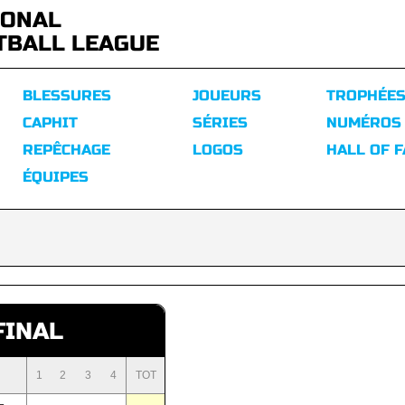
IONAL
TBALL LEAGUE
BLESSURES
JOUEURS
TROPHÉE
CAPHIT
SÉRIES
NUMÉROS
REPÊCHAGE
LOGOS
HALL OF 
ÉQUIPES
FINAL
1
2
3
4
TOT