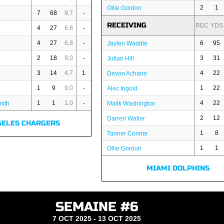
2
1
Ollie Gordon
7
68
9,7
-
RECEIVING
REC
YDS
4
27
6,8
-
4
27
6,8
-
6
95
Jaylen Waddle
2
18
9,0
-
3
31
Julian Hill
3
14
4,7
1
4
22
Devon Achane
1
9
9,0
-
1
22
Alec Ingold
1
1
1,0
-
4
22
mith
Malik Washington
2
12
Darren Waller
GELES CHARGERS
1
8
Tanner Conner
1
1
Ollie Gordon
MIAMI DOLPHINS
SEMAINE #6
7 OCT 2025 - 13 OCT 2025