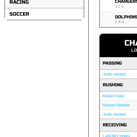
CHARGER
RACING
3-2-0
SOCCER
DOLPHIN
1-4-0
CH
LO
PASSING
Justin Herbert
RUSHING
Kimani Vidal
Hassan Haskins
Justin Herbert
RECEIVING
Ladd McConkey