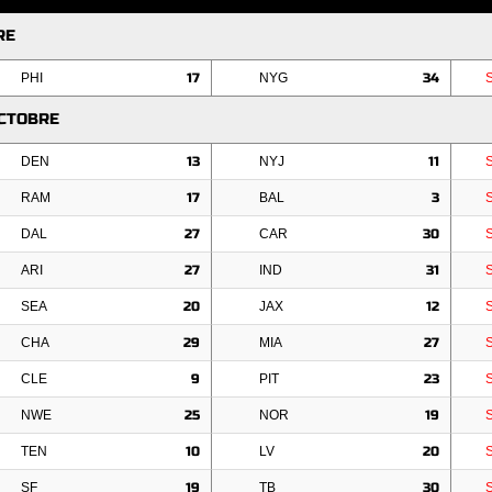
RE
PHI
17
NYG
34
OCTOBRE
DEN
13
NYJ
11
RAM
17
BAL
3
DAL
27
CAR
30
ARI
27
IND
31
SEA
20
JAX
12
CHA
29
MIA
27
CLE
9
PIT
23
NWE
25
NOR
19
TEN
10
LV
20
SF
19
TB
30