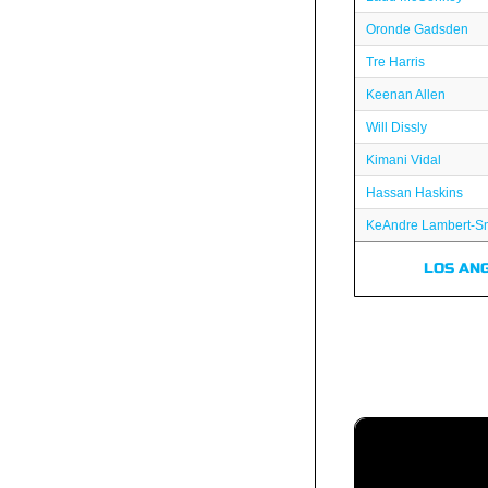
Oronde Gadsden
Tre Harris
Keenan Allen
Will Dissly
Kimani Vidal
Hassan Haskins
KeAndre Lambert-S
LOS AN