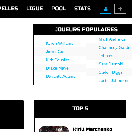
VELLES
LIGUE
POOL
STATS
JOUEURS POPULAIRES
Mark Andrews
Kyren Williams
Chauncey Gardne
Jared Goff
Johnson
Kirk Cousins
Sam Darnold
Drake Maye
Stefon Diggs
Davante Adams
Justin Jefferson
TOP 5
Kirill Marchenko