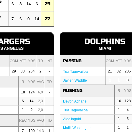
S
29
6
3
14
6
S
27
7
6
0
14
ARGERS
DOLPHINS
S ANGELES
MIAMI
PASSING
COM
ATT
YDS
TD
INT
COM
ATT
YDS
29
38
264
2
-
21
32
205
Tua Tagovailoa
1
1
8
Jaylen Waddle
R
YDS
AVG
TD
RUSHING
R
YDS
18
124
6,9
-
6
14
2,3
-
16
128
Devon Achane
1
2
2,0
-
1
4
Tua Tagovailoa
1
3
Alec Ingold
REC
YDS
AVG
TD
1
1
Malik Washington
7
100
14,3
1