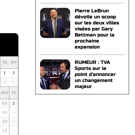
Pierre LeBrun
dévoile un scoop
sur les deux villes
visées par Gary
Bettman pour la
prochaine
expansion
RUMEUR : TVA
TD
INT
Sports sur le
1
3
point d'annoncer
un changement
-
-
majeur
AVG
TD
8,0
2
4,0
-
3,0
-
1,0
-