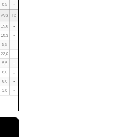
0,5
-
AVG
TD
15,8
-
10,3
-
5,5
-
22,0
-
5,5
-
6,0
1
8,0
-
1,0
-