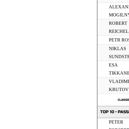
ALEXAN
MOGILN
ROBERT
REICHEL
PETR RO
NIKLAS
SUNDST
ESA
TIKKAN
VLADIM
KRUTOV
CLASS
TOP 10 • PAS
PETER