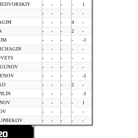
HEDVORSKIY
-
-
-
-
1
-
-
-
-
-
AGIM
-
-
-
4
-
N
-
-
-
2
-
KIM
-
-
-
-
-1
RCHAGIN
-
-
-
-
-
OVETS
-
-
-
-
-
IGUNOV
-
-
-
-
-
KENOV
-
-
-
-
-1
KO
-
-
-
2
-
ILIN
-
-
-
-
-1
ONOV
-
-
-
-
1
KOV
-
-
-
-
-
SUPBEKOV
-
-
-
-
-
20