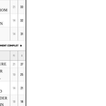
21
33
ROM
14
32
EN
14
31
EMENT COMPLET
PJ
B
URE
21
27
IR
19
25
A
14
21
D
DER
18
18
IN