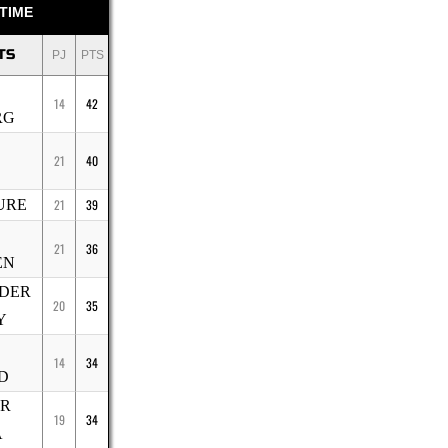
TIME
TS
PJ
PTS
14
42
RG
21
40
URE
21
39
21
36
EN
DER
20
35
Y
14
34
D
IR
19
34
A