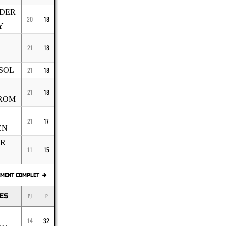
DER
20
18
Y
21
18
SOL
21
18
21
18
ROM
21
17
EN
IR
11
15
EMENT COMPLET
SES
PJ
P
14
32