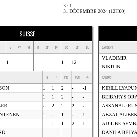
3 : 1
31 DÉCEMBRE 2024 (12H00)
SUISSE
V
VP
VF
D
DP
DF
BC
LC
BL
GARDIENS
VLADIMIR
1
-
-
-
-
-
1
12
-
NIKITIN
B
P
PTS
PUN
+/-
JOUEURS
SON
1
1
2
-
-1
KIRILL LYAPU
1
1
2
-
-
BEIBARYS OR
LER
-
2
2
2
-
ASSANALI RU
ANTENEN
1
-
1
-
1
ABZAL ALIBE
-
1
1
2
1
ADIL BEISEM
RD
-
-
-
-
-
DANILA BELY