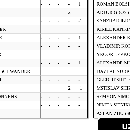
-
-
-
-
1
ROMAN BOLS
-
-
-
2
-1
ARTUR GROSS
-
-
-
-
-1
SANZHAR IBR
GER
-
-
-
-
-
KIRILL KANKI
RLI
-
-
-
-
1
ALEXANDER 
-
-
-
-
-
VLADIMIR KO
R
-
-
-
-
-
YEGOR LEVK
I
-
-
-
-
1
ALEXANDR M
NSCHWANDER
-
-
-
-
-1
DAVLAT NUR
R
-
-
-
-
-
GLEB RESHET
-
-
-
2
-1
MSTISLAV SHIP
ONNENS
-
-
-
-
-
SEMYON SIM
R
-
-
-
-
-
NIKITA SITNI
-
-
-
-
-
ASLAN ZHUS
U