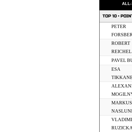
ALL-
TOP 10 • POIN
PETER
FORSBE
ROBERT
REICHEL
PAVEL B
ESA
TIKKAN
ALEXAN
MOGILN
MARKUS
NASLUN
VLADIM
RUZICK