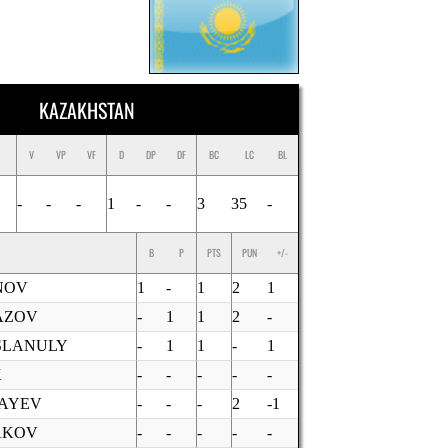
KAZAKHSTAN
V
VP
VF
D
DP
DF
BC
LC
BL
-
-
-
1
-
-
3
35
-
B
P
PTS
PUN
+/-
NOV
1
-
1
2
1
AZOV
-
1
1
2
-
SLANULY
-
1
1
-
1
K
-
-
-
-
-
BAYEV
-
-
-
2
-1
AKOV
-
-
-
-
-