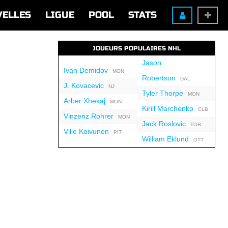
VELLES
LIGUE
POOL
STATS
JOUEURS POPULAIRES NHL
Jason
Ivan Demidov
MON
Robertson
DAL
J. Kovacevic
NJ
Tyler Thorpe
MON
Arber Xhekaj
MON
Kirill Marchenko
CLB
Vinzenz Rohrer
MON
Jack Roslovic
TOR
Ville Koivunen
PIT
William Eklund
OTT