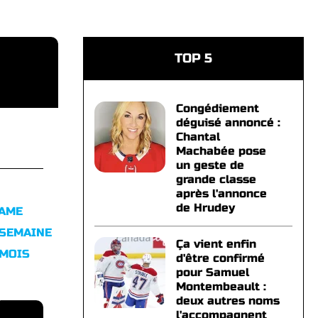
TOP 5
Congédiement
déguisé annoncé :
Chantal
Machabée pose
un geste de
grande classe
après l'annonce
de Hrudey
FAME
 SEMAINE
Ça vient enfin
 MOIS
d'être confirmé
pour Samuel
Montembeault :
deux autres noms
l'accompagnent