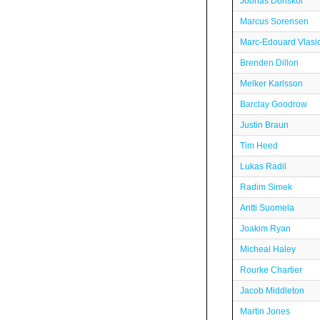
Joonas Donskoi
Marcus Sorensen
Marc-Edouard Vlasi
Brenden Dillon
Melker Karlsson
Barclay Goodrow
Justin Braun
Tim Heed
Lukas Radil
Radim Simek
Antti Suomela
Joakim Ryan
Micheal Haley
Rourke Chartier
Jacob Middleton
Martin Jones