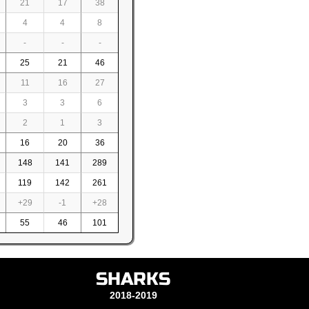
21
17
38
4
4
8
-
-
-
25
21
46
11
16
27
3
3
6
2
1
3
16
20
36
148
141
289
119
142
261
+29
-1
+28
55
46
101
SHARKS
2018-2019