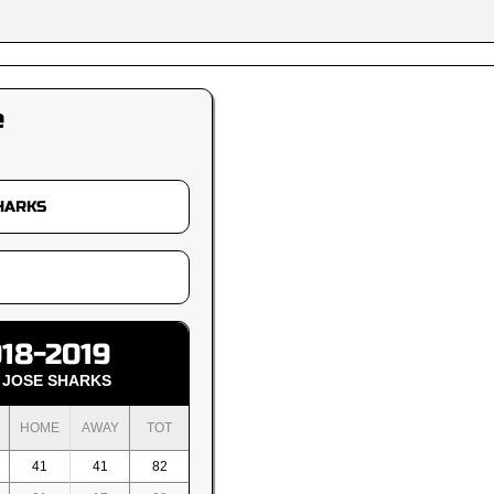
e
18-2019
 JOSE SHARKS
HOME
AWAY
TOT
41
41
82