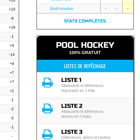
0
+10
-
-
-
Brett Howden
3
+10
0
-6
STATS COMPLÈTES
1
+19
6
-1
POOL HOCKEY
6
+4
100% GRATUIT
5
-14
0
+9
LISTES DE REPÊCHAGE
+7
LISTE 1
+7
Attaquants et défenseurs
regroupés en 1 liste.
+1
5
-1
LISTE 2
5
-2
Attaquants et défenseurs
divisés en 2 listes.
-5
-1
LISTE 3
-
Défenseurs, ailiers et centres