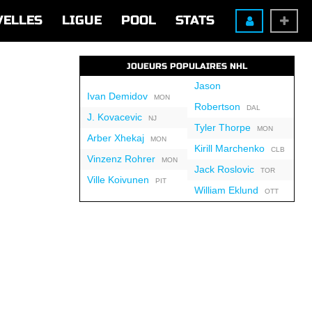
VELLES
LIGUE
POOL
STATS
JOUEURS POPULAIRES NHL
Jason
Ivan Demidov
MON
Robertson
DAL
J. Kovacevic
NJ
Tyler Thorpe
MON
Arber Xhekaj
MON
Kirill Marchenko
CLB
Vinzenz Rohrer
MON
Jack Roslovic
TOR
Ville Koivunen
PIT
William Eklund
OTT