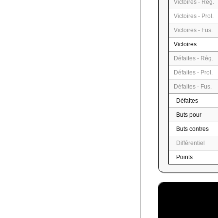
Victoires - Rég.
Victoires - Prol.
Victoires - Fus.
Victoires
Défaites - Rég.
Défaites - Prol.
Défaites - Fus.
Défaites
Buts pour
Buts contres
Différentiel
Points