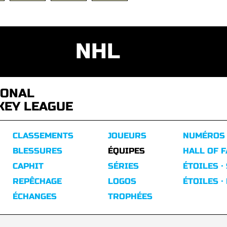
NHL
IONAL
KEY LEAGUE
CLASSEMENTS
JOUEURS
NUMÉROS
BLESSURES
ÉQUIPES
HALL OF 
CAPHIT
SÉRIES
ÉTOILES ·
REPÊCHAGE
LOGOS
ÉTOILES ·
ÉCHANGES
TROPHÉES