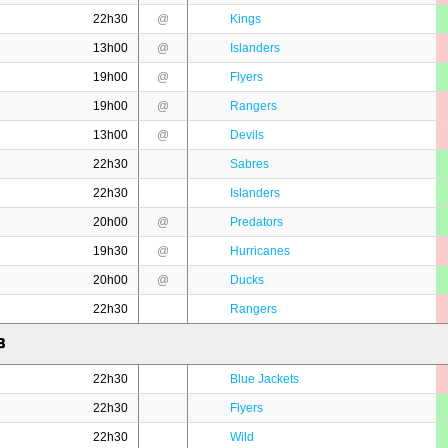
22h30
@
Kings
13h00
@
Islanders
19h00
@
Flyers
19h00
@
Rangers
13h00
@
Devils
22h30
Sabres
22h30
Islanders
20h00
@
Predators
19h30
@
Hurricanes
20h00
@
Ducks
22h30
Rangers
8
22h30
Blue Jackets
22h30
Flyers
22h30
Wild