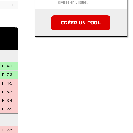
divisés en 3 listes.
+1
-
CRÉER UN POOL
F 4·1
F 7·3
F 4·5
F 5·7
F 3·4
F 2·5
D 2·5