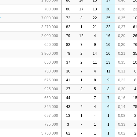
1 900 000
80
14
23
37
0,46
1
700 000
80
17
13
30
0,38
2
c
7 000 000
72
3
22
25
0,35
1
3 270 000
82
1
21
22
0,27
6
2 000 000
79
12
4
16
0,20
2
650 000
82
7
9
16
0,20
7
3 800 000
78
2
14
16
0,21
3
650 000
37
2
11
13
0,35
1
750 000
36
7
4
11
0,31
6
675 000
41
1
8
9
0,22
8
925 000
27
3
5
8
0,30
4
650 000
44
-
7
7
0,16
1
825 000
43
2
4
6
0,14
7
697 500
13
1
-
1
0,08
2
735 000
3
-
1
1
0,33
2
5 750 000
62
-
1
1
0,02
2