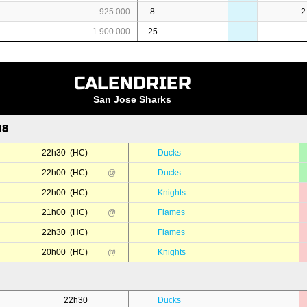
925 000
8
-
-
-
-
2
1 900 000
25
-
-
-
-
-
CALENDRIER
San Jose Sharks
18
22h30 (HC)
Ducks
22h00 (HC)
@
Ducks
22h00 (HC)
Knights
21h00 (HC)
@
Flames
22h30 (HC)
Flames
20h00 (HC)
@
Knights
22h30
Ducks