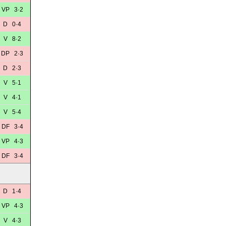
VP 3·2
D 0·4
V 8·2
DP 2·3
D 2·3
V 5·1
V 4·1
V 5·4
DF 3·4
VP 4·3
DF 3·4
D 1·4
VP 4·3
V 4·3