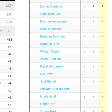
L
MOY
-
1
1
Logan Stankoven
-
-
-
Sebastian Aho
2.94
-
-
-
Rasmus Andersson
3.24
-
-
-
Ivan Barbashev
N
+/-
-
-
-
Braeden Bowman
4
+13
-
-
-
Brandon Bussi
8
+5
-
-
-
William Carrier
2
-6
-
-
-
Jalen Chatfield
5
+9
-
-
-
Pavel Dorofeyev
2
-4
-
-
-
Nic Dowd
2
+1
-
-
-
Jack Eichel
3
-4
-
-
-
Shayne Gostisbehere
6
-1
-
-
-
Noah Hanifin
0
+8
-
-
-
Carter Hart
2
+6
-
-
-
Tomas Hertl