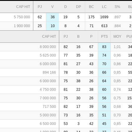
CAP HIT
PJ
V
D
DP
BC
LC
S%
B
5 750 000
62
36
19
5
175
1699
.897
3
1 900 000
25
10
8
4
71
613
.884
2
CAP HIT
PJ
B
P
PTS
MOY
PU
8 000 000
82
16
67
83
1,01
3
5 625 000
77
35
39
74
0,96
1
6 000 000
81
27
43
70
0,86
2
894 166
78
30
36
66
0,85
5
6 000 000
75
38
26
64
0,85
2
4 750 000
81
22
38
60
0,74
1
7 000 000
75
30
26
56
0,75
15
717 500
82
17
39
56
0,68
3
5 000 000
73
16
35
51
0,70
2
6 500 000
53
3
42
45
0,85
2