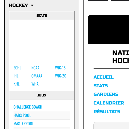
HOCKEY
STATS
NAT
HOC
ECHL
NCAA
WJC-18
IHL
QMAAA
WJC-20
ACCUEIL
KHL
WHA
STATS
GARDIENS
JEUX
CALENDRIER
CHALLENGE COACH
RÉSULTATS
HABS POOL
MASTERPOOL