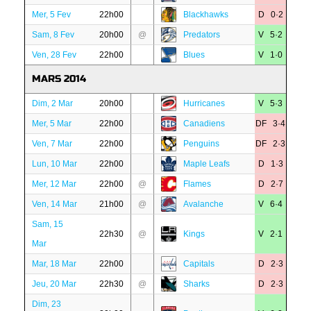
Mer, 5 Fev
22h00
Blackhawks
D 0·2
Sam, 8 Fev
20h00
@
Predators
V 5·2
Ven, 28 Fev
22h00
Blues
V 1·0
MARS 2014
Dim, 2 Mar
20h00
Hurricanes
V 5·3
Mer, 5 Mar
22h00
Canadiens
DF 3·4
Ven, 7 Mar
22h00
Penguins
DF 2·3
Lun, 10 Mar
22h00
Maple Leafs
D 1·3
Mer, 12 Mar
22h00
@
Flames
D 2·7
Ven, 14 Mar
21h00
@
Avalanche
V 6·4
Sam, 15
22h30
@
Kings
V 2·1
Mar
Mar, 18 Mar
22h00
Capitals
D 2·3
Jeu, 20 Mar
22h30
@
Sharks
D 2·3
Dim, 23