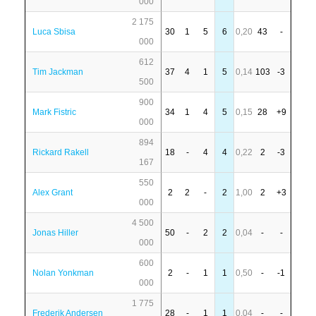
000
2 175
Luca Sbisa
30
1
5
6
0,20
43
-
000
612
Tim Jackman
37
4
1
5
0,14
103
-3
500
900
Mark Fistric
34
1
4
5
0,15
28
+9
000
894
Rickard Rakell
18
-
4
4
0,22
2
-3
167
550
Alex Grant
2
2
-
2
1,00
2
+3
000
4 500
Jonas Hiller
50
-
2
2
0,04
-
-
000
600
Nolan Yonkman
2
-
1
1
0,50
-
-1
000
1 775
Frederik Andersen
28
-
1
1
0,04
-
-