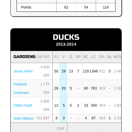
Points
62
54
116
DUCKS
2013-2014
GARDIENS
CAP HIT
PJ
V
D
DP
BC
LC
S%
BL
MOY
4 500
Jonas Hiller
50
29
13
7
120
1348
.911
5
2.48
000
Frederik
1 775
28
20
5
-
60
783
.923
-
2.30
000
Andersen
2 900
Viktor Fasth
12
5
5
2
33
340
.903
-
2.83
000
721 667
3
3
-
-
4
87
.954
1
1.33
John Gibson
CAP