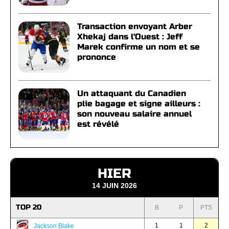
Transaction envoyant Arber
Xhekaj dans l'Ouest : Jeff
Marek confirme un nom et se
prononce
Un attaquant du Canadien
plie bagage et signe ailleurs :
son nouveau salaire annuel
est révélé
HIER
14 JUIN 2026
TOP 20
B
P
PTS
1
1
2
Jackson Blake