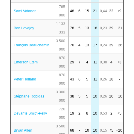
785
Sami Vatanen
48
6
15
21
0,44
22
+9
000
1 133
Ben Lovejoy
78
5
13
18
0,23
39
+21
333
3 500
François Beauchemin
70
4
13
17
0,24
39
+26
000
870
Emerson Etem
29
7
4
11
0,38
4
+3
000
870
Peter Holland
43
6
5
11
0,26
18
-
000
3 300
Stéphane Robidas
38
5
5
10
0,26
20
+10
000
720
Devante Smith-Pelly
19
2
8
10
0,53
2
+5
000
3 500
Bryan Allen
68
-
10
10
0,15
75
+20