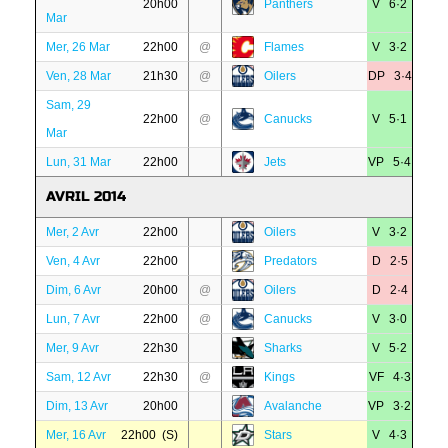
20h00
Panthers
V 6·2
Mar
Mer, 26 Mar
22h00
@
Flames
V 3·2
Ven, 28 Mar
21h30
@
Oilers
DP 3·4
Sam, 29
22h00
@
Canucks
V 5·1
Mar
Lun, 31 Mar
22h00
Jets
VP 5·4
AVRIL 2014
Mer, 2 Avr
22h00
Oilers
V 3·2
Ven, 4 Avr
22h00
Predators
D 2·5
Dim, 6 Avr
20h00
@
Oilers
D 2·4
Lun, 7 Avr
22h00
@
Canucks
V 3·0
Mer, 9 Avr
22h30
Sharks
V 5·2
Sam, 12 Avr
22h30
@
Kings
VF 4·3
Dim, 13 Avr
20h00
Avalanche
VP 3·2
Mer, 16 Avr
22h00 (S)
Stars
V 4·3