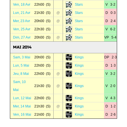
Ven, 18 Avr
22h00 (S)
Stars
V 3·2
Lun, 21 Avr
21h30 (S)
@
Stars
D 0·3
Mer, 23 Avr
20h00 (S)
@
Stars
D 2·4
Ven, 25 Avr
22h30 (S)
Stars
V 6·2
Dim, 27 Avr
20h00 (S)
@
Stars
VP 5·4
MAI 2014
Sam, 3 Mai
20h00 (S)
Kings
DP 2·3
Lun, 5 Mai
22h00 (S)
Kings
D 1·3
Jeu, 8 Mai
22h00 (S)
@
Kings
V 3·2
Sam, 10
21h30 (S)
@
Kings
V 2·0
Mai
Lun, 12 Mai
22h00 (S)
Kings
V 4·3
Mer, 14 Mai
21h30 (S)
@
Kings
D 1·2
Ven, 16 Mai
21h00 (S)
Kings
D 2·6