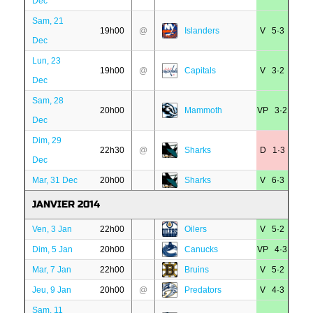
Dec
Sam, 21
19h00
@
Islanders
V 5·3
Dec
Lun, 23
19h00
@
Capitals
V 3·2
Dec
Sam, 28
20h00
Mammoth
VP 3·2
Dec
Dim, 29
22h30
@
Sharks
D 1·3
Dec
Mar, 31 Dec
20h00
Sharks
V 6·3
JANVIER 2014
Ven, 3 Jan
22h00
Oilers
V 5·2
Dim, 5 Jan
20h00
Canucks
VP 4·3
Mar, 7 Jan
22h00
Bruins
V 5·2
Jeu, 9 Jan
20h00
@
Predators
V 4·3
Sam, 11