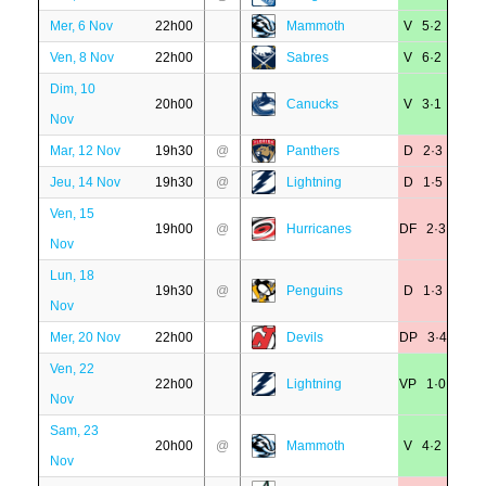
Mer, 6 Nov
22h00
Mammoth
V 5·2
Ven, 8 Nov
22h00
Sabres
V 6·2
Dim, 10
20h00
Canucks
V 3·1
Nov
Mar, 12 Nov
19h30
@
Panthers
D 2·3
Jeu, 14 Nov
19h30
@
Lightning
D 1·5
Ven, 15
19h00
@
Hurricanes
DF 2·3
Nov
Lun, 18
19h30
@
Penguins
D 1·3
Nov
Mer, 20 Nov
22h00
Devils
DP 3·4
Ven, 22
22h00
Lightning
VP 1·0
Nov
Sam, 23
20h00
@
Mammoth
V 4·2
Nov