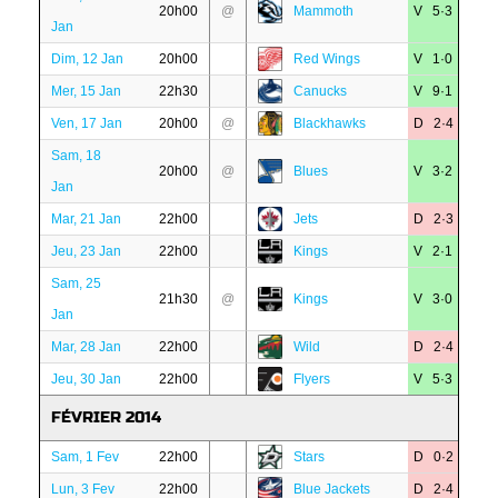
20h00
@
Mammoth
V 5·3
Jan
Dim, 12 Jan
20h00
Red Wings
V 1·0
Mer, 15 Jan
22h30
Canucks
V 9·1
Ven, 17 Jan
20h00
@
Blackhawks
D 2·4
Sam, 18
20h00
@
Blues
V 3·2
Jan
Mar, 21 Jan
22h00
Jets
D 2·3
Jeu, 23 Jan
22h00
Kings
V 2·1
Sam, 25
21h30
@
Kings
V 3·0
Jan
Mar, 28 Jan
22h00
Wild
D 2·4
Jeu, 30 Jan
22h00
Flyers
V 5·3
FÉVRIER 2014
Sam, 1 Fev
22h00
Stars
D 0·2
Lun, 3 Fev
22h00
Blue Jackets
D 2·4