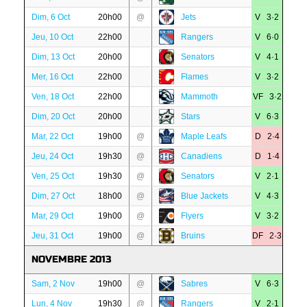
Dim, 6 Oct
20h00
@
Jets
V 3·2
Jeu, 10 Oct
22h00
Rangers
V 6·0
Dim, 13 Oct
20h00
Senators
V 4·1
Mer, 16 Oct
22h00
Flames
V 3·2
Ven, 18 Oct
22h00
Mammoth
VF 3·2
Dim, 20 Oct
20h00
Stars
V 6·3
Mar, 22 Oct
19h00
@
Maple Leafs
D 2·4
Jeu, 24 Oct
19h30
@
Canadiens
D 1·4
Ven, 25 Oct
19h30
@
Senators
V 2·1
Dim, 27 Oct
18h00
@
Blue Jackets
V 4·3
Mar, 29 Oct
19h00
@
Flyers
V 3·2
Jeu, 31 Oct
19h00
@
Bruins
DF 2·3
NOVEMBRE 2013
Sam, 2 Nov
19h00
@
Sabres
V 6·3
Lun, 4 Nov
19h30
@
Rangers
V 2·1