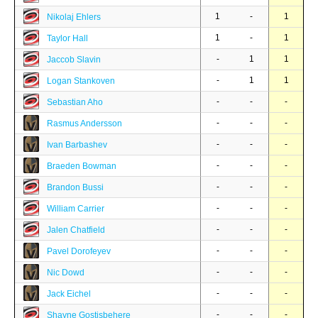
1
-
1
Nikolaj Ehlers
1
-
1
Taylor Hall
-
1
1
Jaccob Slavin
-
1
1
Logan Stankoven
-
-
-
Sebastian Aho
-
-
-
Rasmus Andersson
-
-
-
Ivan Barbashev
-
-
-
Braeden Bowman
-
-
-
Brandon Bussi
-
-
-
William Carrier
-
-
-
Jalen Chatfield
-
-
-
Pavel Dorofeyev
-
-
-
Nic Dowd
-
-
-
Jack Eichel
-
-
-
Shayne Gostisbehere