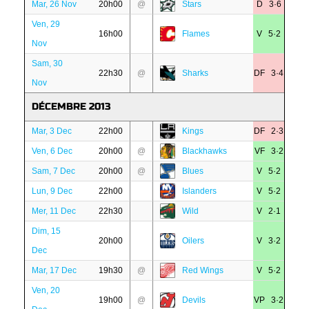
Mar, 26 Nov
20h00
@
Stars
D 3·6
Ven, 29
16h00
Flames
V 5·2
Nov
Sam, 30
22h30
@
Sharks
DF 3·4
Nov
DÉCEMBRE 2013
Mar, 3 Dec
22h00
Kings
DF 2·3
Ven, 6 Dec
20h00
@
Blackhawks
VF 3·2
Sam, 7 Dec
20h00
@
Blues
V 5·2
Lun, 9 Dec
22h00
Islanders
V 5·2
Mer, 11 Dec
22h30
Wild
V 2·1
Dim, 15
20h00
Oilers
V 3·2
Dec
Mar, 17 Dec
19h30
@
Red Wings
V 5·2
Ven, 20
19h00
@
Devils
VP 3·2