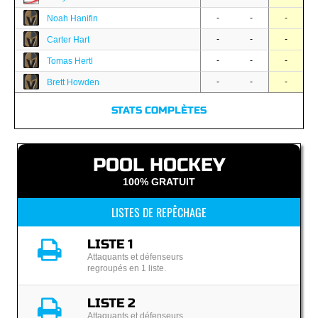
-
-
-
Noah Hanifin
-
-
-
Carter Hart
-
-
-
Tomas Hertl
-
-
-
Brett Howden
STATS COMPLÈTES
POOL HOCKEY
100% GRATUIT
LISTES DE REPÊCHAGE
LISTE 1
Attaquants et défenseurs
regroupés en 1 liste.
LISTE 2
Attaquants et défenseurs