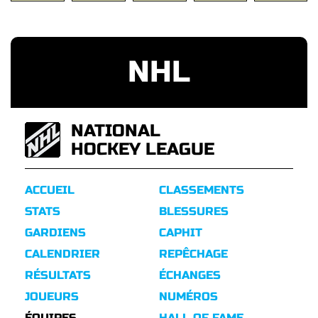
NHL
NATIONAL
HOCKEY LEAGUE
ACCUEIL
CLASSEMENTS
STATS
BLESSURES
GARDIENS
CAPHIT
CALENDRIER
REPÊCHAGE
RÉSULTATS
ÉCHANGES
JOUEURS
NUMÉROS
ÉQUIPES
HALL OF FAME