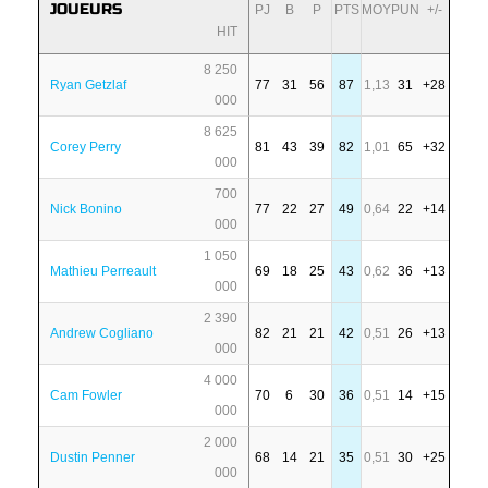
JOUEURS
PJ
B
P
PTS
MOY
PUN
+/-
HIT
8 250
Ryan Getzlaf
77
31
56
87
1,13
31
+28
000
8 625
Corey Perry
81
43
39
82
1,01
65
+32
000
700
Nick Bonino
77
22
27
49
0,64
22
+14
000
1 050
Mathieu Perreault
69
18
25
43
0,62
36
+13
000
2 390
Andrew Cogliano
82
21
21
42
0,51
26
+13
000
4 000
Cam Fowler
70
6
30
36
0,51
14
+15
000
2 000
Dustin Penner
68
14
21
35
0,51
30
+25
000