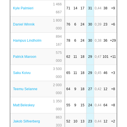
1 466
Kyle Palmieri
71
14
17
31
0,44
38
+9
667
1 800
Daniel Winnik
76
6
24
30
0,39
23
+6
000
894
Hampus Lindholm
78
6
24
30
0,38
36
+29
167
575
Patrick Maroon
62
11
18
29
0,47
101
+11
000
3 500
Saku Koivu
65
11
18
29
0,45
46
+3
000
2 000
Teemu Selanne
64
9
18
27
0,42
12
+8
000
1 350
Matt Beleskey
55
9
15
24
0,44
64
+8
000
863
Jakob Silfverberg
52
10
13
23
0,44
12
+2
333