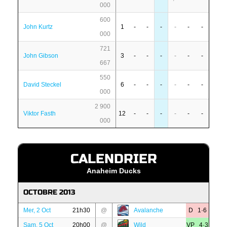
000
600
John Kurtz
1
-
-
-
-
-
-
000
721
John Gibson
3
-
-
-
-
-
-
667
550
David Steckel
6
-
-
-
-
-
-
000
2 900
Viktor Fasth
12
-
-
-
-
-
-
000
CALENDRIER
Anaheim Ducks
OCTOBRE 2013
Mer, 2 Oct
21h30
@
Avalanche
D 1·6
Sam, 5 Oct
20h00
@
Wild
VP 4·3