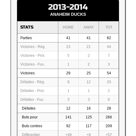
2013-2014
ANAHEIM DUCKS
STATS
HOME
AWAY
TOT
Parties
41
41
82
Victoires - Rég.
23
21
44
Victoires - Prol.
5
2
7
Victoires - Fus.
1
2
3
Victoires
29
25
54
Défaites - Rég.
8
12
20
Défaites - Prol.
1
1
2
Défaites - Fus.
3
3
6
Défaites
12
16
28
Buts pour
141
125
266
Buts contres
92
117
209
Différentiel
+49
+8
+57