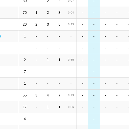
30
-
2
2
-
-
-
-
0,07
-
70
1
2
3
-
-
-
-
0,04
-
20
2
3
5
-
-
-
-
0,25
-
e
1
-
-
-
-
-
-
-
-
-
1
-
-
-
-
-
-
-
-
-
2
-
1
1
-
-
-
-
0,50
-
7
-
-
-
-
-
-
-
-
-
1
-
-
-
-
-
-
-
-
-
55
3
4
7
-
-
-
-
0,13
-
17
-
1
1
-
-
-
-
0,06
-
4
-
-
-
-
-
-
-
-
-