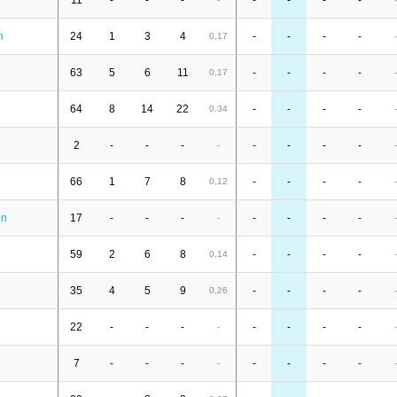
11
-
-
-
-
-
-
-
n
24
1
3
4
-
-
-
-
0,17
-
63
5
6
11
-
-
-
-
0,17
-
64
8
14
22
-
-
-
-
0,34
-
2
-
-
-
-
-
-
-
-
-
66
1
7
8
-
-
-
-
0,12
-
on
17
-
-
-
-
-
-
-
-
-
59
2
6
8
-
-
-
-
0,14
-
35
4
5
9
-
-
-
-
0,26
-
22
-
-
-
-
-
-
-
-
-
7
-
-
-
-
-
-
-
-
-