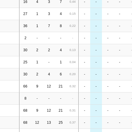
16
4
3
7
-
-
-
-
0,44
-
27
1
3
4
-
-
-
-
0,15
-
36
1
7
8
-
-
-
-
0,22
-
2
-
-
-
-
-
-
-
-
-
30
2
2
4
-
-
-
-
0,13
-
25
1
-
1
-
-
-
-
0,04
-
30
2
4
6
-
-
-
-
0,20
-
66
9
12
21
-
-
-
-
0,32
-
8
-
-
-
-
-
-
-
-
-
68
9
12
21
-
-
-
-
0,31
-
68
12
13
25
-
-
-
-
0,37
-