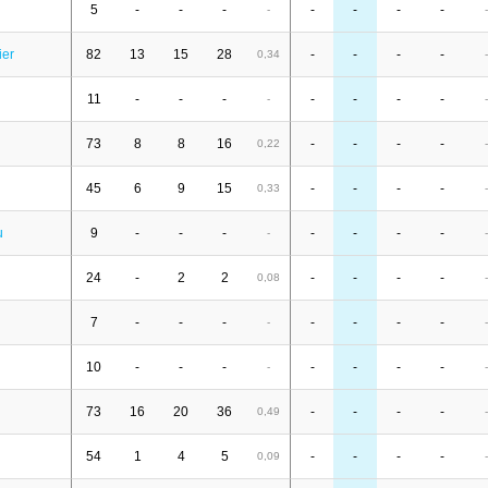
5
-
-
-
-
-
-
-
-
-
ier
82
13
15
28
-
-
-
-
0,34
-
11
-
-
-
-
-
-
-
-
-
73
8
8
16
-
-
-
-
0,22
-
45
6
9
15
-
-
-
-
0,33
-
u
9
-
-
-
-
-
-
-
-
-
24
-
2
2
-
-
-
-
0,08
-
7
-
-
-
-
-
-
-
-
-
10
-
-
-
-
-
-
-
-
-
73
16
20
36
-
-
-
-
0,49
-
54
1
4
5
-
-
-
-
0,09
-