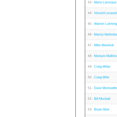
43-
Mario Larocque
44-
Vincent Lecaval
45-
Warren Luhning
46-
Manny Malhotra
47-
Mike Maneluk
48-
Marquis Mathie
49-
Craig Millar
50-
Craig Mills
51-
Dave Morissette
52-
Bill Muckalt
53-
Bryan Muir