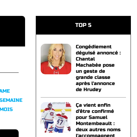
TOP 5
Congédiement
déguisé annoncé :
Chantal
Machabée pose
un geste de
grande classe
après l'annonce
de Hrudey
FAME
 SEMAINE
Ça vient enfin
 MOIS
d'être confirmé
pour Samuel
Montembeault :
deux autres noms
l'accompagnent