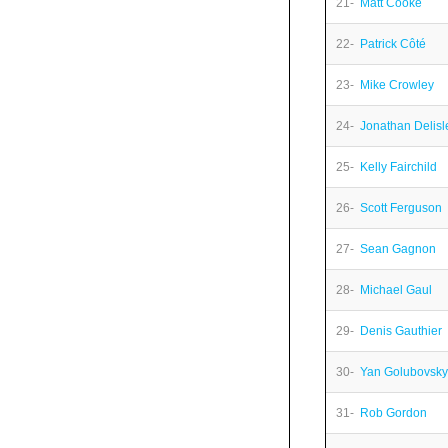
21-
Matt Cooke
22-
Patrick Côté
23-
Mike Crowley
24-
Jonathan Delisl
25-
Kelly Fairchild
26-
Scott Ferguson
27-
Sean Gagnon
28-
Michael Gaul
29-
Denis Gauthier
30-
Yan Golubovsky
31-
Rob Gordon