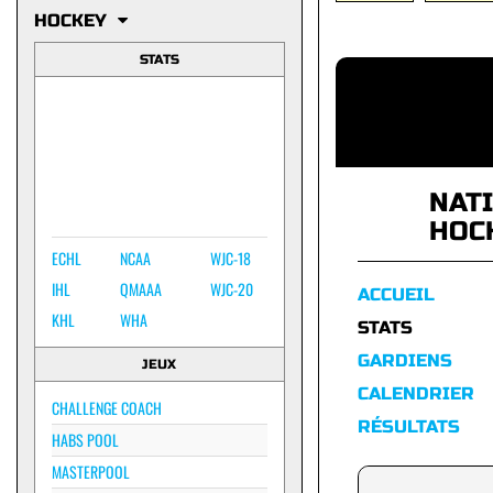
HOCKEY
STATS
NAT
HOC
ECHL
NCAA
WJC-18
IHL
QMAAA
WJC-20
ACCUEIL
KHL
WHA
STATS
GARDIENS
JEUX
CALENDRIER
CHALLENGE COACH
RÉSULTATS
HABS POOL
MASTERPOOL