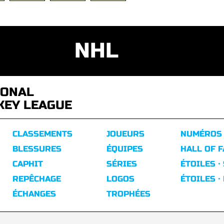
NHL
IONAL
KEY LEAGUE
CLASSEMENTS
JOUEURS
NUMÉROS
BLESSURES
ÉQUIPES
HALL OF 
CAPHIT
SÉRIES
ÉTOILES ·
REPÊCHAGE
LOGOS
ÉTOILES ·
ÉCHANGES
TROPHÉES