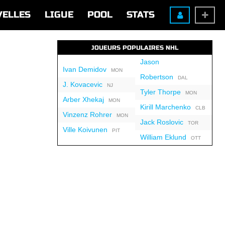
VELLES
LIGUE
POOL
STATS
JOUEURS POPULAIRES NHL
Jason
Ivan Demidov
MON
Robertson
DAL
J. Kovacevic
NJ
Tyler Thorpe
MON
Arber Xhekaj
MON
Kirill Marchenko
CLB
Vinzenz Rohrer
MON
Jack Roslovic
TOR
Ville Koivunen
PIT
William Eklund
OTT