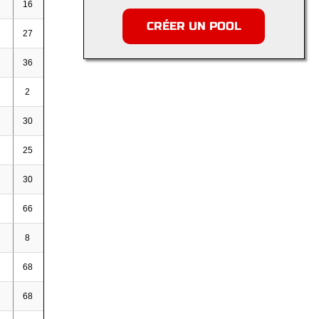
16
4
3
7
0,44
CRÉER UN POOL
27
1
3
4
0,15
36
1
7
8
0,22
2
-
-
-
-
30
2
2
4
0,13
25
1
-
1
0,04
30
2
4
6
0,20
66
9
12
21
0,32
8
-
-
-
-
68
9
12
21
0,31
68
12
13
25
0,37