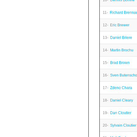
10-
Dennis Bonvie
11-
Richard Brenna
12-
Eric Brewer
13-
Daniel Briere
14-
Martin Brochu
15-
Brad Brown
16-
Sven Butensch
17-
Zdeno Chara
18-
Daniel Cleary
19-
Dan Cloutier
20-
Sylvain Cloutier