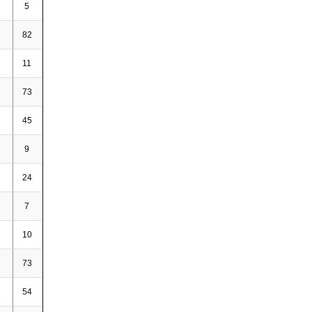
5
-
-
-
-
82
13
15
28
0,34
11
-
-
-
-
73
8
8
16
0,22
45
6
9
15
0,33
9
-
-
-
-
24
-
2
2
0,08
7
-
-
-
-
10
-
-
-
-
73
16
20
36
0,49
54
1
4
5
0,09