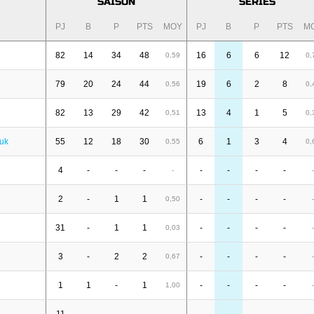
SAISON
SÉRIES
PJ
B
P
PTS
MOY
PJ
B
P
PTS
M
82
14
34
48
16
6
6
12
0,59
0,
79
20
24
44
19
6
2
8
0,56
0,
82
13
29
42
13
4
1
5
0,51
0,
yuk
55
12
18
30
6
1
3
4
0,55
0,
4
-
-
-
-
-
-
-
-
-
2
-
1
1
-
-
-
-
0,50
-
31
-
1
1
-
-
-
-
0,03
-
3
-
2
2
-
-
-
-
0,67
-
1
1
-
1
-
-
-
-
1,00
-
-
-