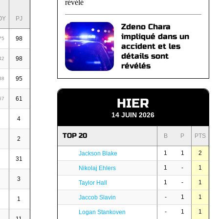
CUMULATIF
OY
PJ
B
P
PTS
MOY
Zdeno Chara
impliqué dans un
98
20
40
60
75
0,61
accident et les
détails sont
98
26
26
52
42
0,53
révélés
95
17
30
47
38
0,49
61
13
21
34
67
0,56
HIER
14 JUIN 2026
4
-
-
-
-
TOP 20
B
P
PTS
2
-
1
1
0,50
1
1
2
Jackson Blake
31
-
1
1
0,03
1
-
1
Nikolaj Ehlers
3
-
2
2
0,67
1
-
1
Taylor Hall
-
1
1
Jaccob Slavin
1
1
-
1
1,00
-
1
1
Logan Stankoven
-