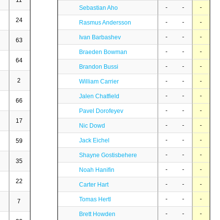
11
-
-
-
-
-
-
Sebastian Aho
24
1
3
4
0,17
-
-
-
Rasmus Andersson
-
-
-
Ivan Barbashev
63
5
6
11
0,17
-
-
-
Braeden Bowman
64
8
14
22
0,34
-
-
-
Brandon Bussi
2
-
-
-
-
-
-
-
William Carrier
-
-
-
Jalen Chatfield
66
1
7
8
0,12
-
-
-
Pavel Dorofeyev
17
-
-
-
-
-
-
-
Nic Dowd
-
-
-
Jack Eichel
59
2
6
8
0,14
-
-
-
Shayne Gostisbehere
35
4
5
9
0,26
-
-
-
Noah Hanifin
22
-
-
-
-
-
-
-
Carter Hart
-
-
-
Tomas Hertl
7
-
-
-
-
-
-
-
Brett Howden