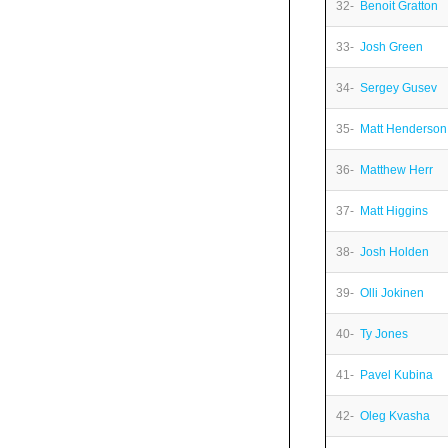
32-
Benoit Gratton
33-
Josh Green
34-
Sergey Gusev
35-
Matt Henderson
36-
Matthew Herr
37-
Matt Higgins
38-
Josh Holden
39-
Olli Jokinen
40-
Ty Jones
41-
Pavel Kubina
42-
Oleg Kvasha