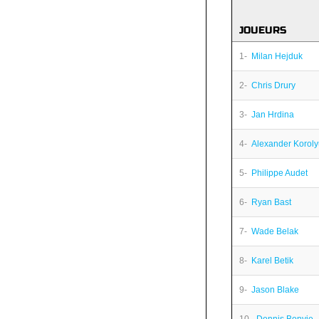
JOUEURS
1-
Milan Hejduk
2-
Chris Drury
3-
Jan Hrdina
4-
Alexander Korol
5-
Philippe Audet
6-
Ryan Bast
7-
Wade Belak
8-
Karel Betik
9-
Jason Blake