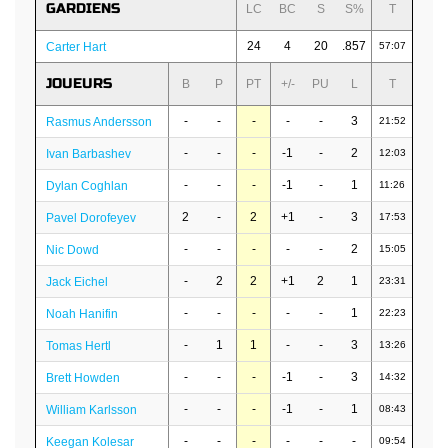
GARDIENS
LC
BC
S
S%
T
24
4
20
.857
Carter Hart
57:07
JOUEURS
B
P
PT
+/-
PU
L
T
-
-
-
-
-
3
Rasmus Andersson
21:52
-
-
-
-1
-
2
Ivan Barbashev
12:03
-
-
-
-1
-
1
Dylan Coghlan
11:26
2
-
2
+1
-
3
Pavel Dorofeyev
17:53
-
-
-
-
-
2
Nic Dowd
15:05
-
2
2
+1
2
1
Jack Eichel
23:31
-
-
-
-
-
1
Noah Hanifin
22:23
-
1
1
-
-
3
Tomas Hertl
13:26
-
-
-
-1
-
3
Brett Howden
14:32
-
-
-
-1
-
1
William Karlsson
08:43
-
-
-
-
-
-
Keegan Kolesar
09:54