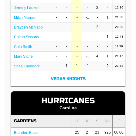
-
-
-
-
2
-
Jeremy Lauzon
12:36
-
-
-
-1
-
1
Mitch Marner
21:38
-
-
-
-
2
-
Brayden McNabb
20:29
-
-
-
-
-
1
Colton Sissons
12:43
-
-
-
-
-
-
Cole Smith
11:39
-
-
-
-1
4
1
Mark Stone
21:47
-
1
1
-1
-
2
Shea Theodore
23:42
VEGAS KNIGHTS
HURRICANES
Carolina
GARDIENS
LC
BC
S
S%
T
25
2
23
.925
60:00
Brandon Bussi