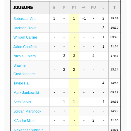
JOUEURS
B
P
PT
+/-
PU
L
T
1
-
1
+1
-
2
Sebastian Aho
19:01
-
-
-
-
-
2
Jackson Blake
16:19
-
-
-
-
-
1
William Carrier
09:48
-
-
-
-
-
1
Jalen Chatfield
21:04
-
3
3
-
4
-
Nikolaj Ehlers
17:47
Shayne
-
2
2
-
-
-
15:14
Gostisbehere
-
-
-
-
-
4
Taylor Hall
14:55
-
-
-
-
-
-
Mark Jankowski
09:19
-
1
1
-
-
4
Seth Jarvis
19:51
-
1
1
+1
-
-
Jordan Martinook
14:29
-
-
-
-
2
-
K'Andre Miller
21:00
-
-
-
-
-
-
Alexander Nikishin
14:01