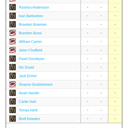
-
-
-
Rasmus Andersson
-
-
-
Ivan Barbashev
-
-
-
Braeden Bowman
-
-
-
Brandon Bussi
-
-
-
William Carrier
-
-
-
Jalen Chatfield
-
-
-
Pavel Dorofeyev
-
-
-
Nic Dowd
-
-
-
Jack Eichel
-
-
-
Shayne Gostisbehere
-
-
-
Noah Hanifin
-
-
-
Carter Hart
-
-
-
Tomas Hertl
-
-
-
Brett Howden