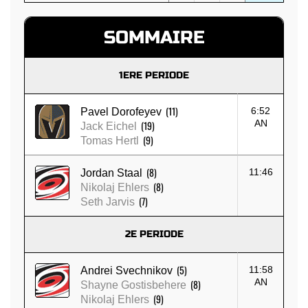
SOMMAIRE
1ERE PERIODE
(11)
6:52
Pavel Dorofeyev
AN
(19)
Jack Eichel
(9)
Tomas Hertl
(8)
11:46
Jordan Staal
(8)
Nikolaj Ehlers
(7)
Seth Jarvis
2E PERIODE
(5)
11:58
Andrei Svechnikov
AN
(8)
Shayne Gostisbehere
(9)
Nikolaj Ehlers