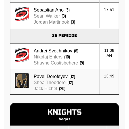
(5)
17:51
Sebastian Aho
(3)
Sean Walker
(3)
Jordan Martinook
3E PERIODE
(6)
11:08
Andrei Svechnikov
AN
(10)
Nikolaj Ehlers
(9)
Shayne Gostisbehere
(12)
13:49
Pavel Dorofeyev
(12)
Shea Theodore
(20)
Jack Eichel
KNIGHTS
Vegas