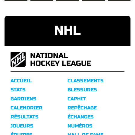
NHL
NATIONAL
HOCKEY LEAGUE
ACCUEIL
CLASSEMENTS
STATS
BLESSURES
GARDIENS
CAPHIT
CALENDRIER
REPÊCHAGE
RÉSULTATS
ÉCHANGES
JOUEURS
NUMÉROS
ÉQUIPES
HALL OF FAME