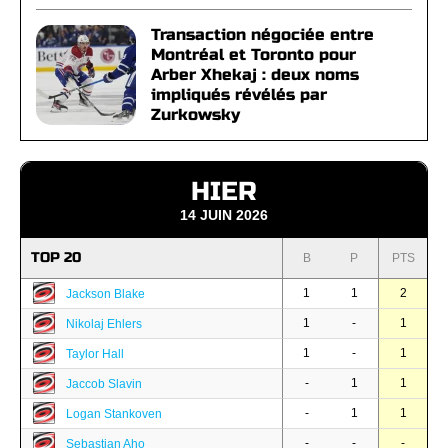
Transaction négociée entre
Montréal et Toronto pour
Arber Xhekaj : deux noms
impliqués révélés par
Zurkowsky
HIER
14 JUIN 2026
TOP 20
B
P
PTS
1
1
2
Jackson Blake
1
-
1
Nikolaj Ehlers
1
-
1
Taylor Hall
-
1
1
Jaccob Slavin
-
1
1
Logan Stankoven
-
-
-
Sebastian Aho