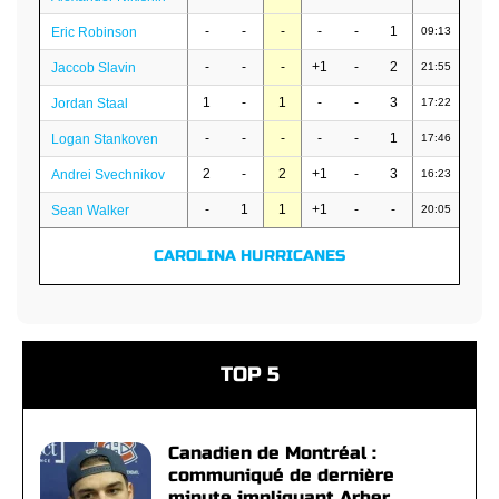
-
-
-
-
-
1
Eric Robinson
09:13
-
-
-
+1
-
2
Jaccob Slavin
21:55
1
-
1
-
-
3
Jordan Staal
17:22
-
-
-
-
-
1
Logan Stankoven
17:46
2
-
2
+1
-
3
Andrei Svechnikov
16:23
-
1
1
+1
-
-
Sean Walker
20:05
CAROLINA HURRICANES
TOP 5
Canadien de Montréal :
communiqué de dernière
minute impliquant Arber