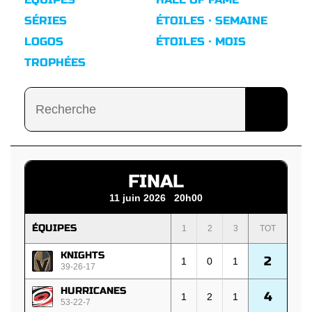
SÉRIES
ÉTOILES · SEMAINE
LOGOS
ÉTOILES · MOIS
TROPHÉES
FINAL
11 juin 2026 20h00
ÉQUIPES
1
2
3
TOT
KNIGHTS
2
1
0
1
39-26-17
HURRICANES
4
1
2
1
53-22-7