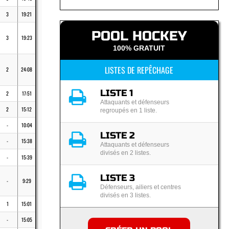
3
19:21
POOL HOCKEY
3
19:23
100% GRATUIT
LISTES DE REPÊCHAGE
2
24:08
LISTE 1
2
17:51
Attaquants et défenseurs
2
15:12
regroupés en 1 liste.
-
10:04
LISTE 2
-
15:38
Attaquants et défenseurs
divisés en 2 listes.
-
15:39
LISTE 3
-
9:29
Défenseurs, ailiers et centres
divisés en 3 listes.
1
15:01
-
15:05