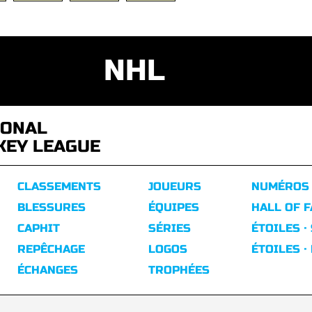
NHL
IONAL
KEY LEAGUE
CLASSEMENTS
JOUEURS
NUMÉROS
BLESSURES
ÉQUIPES
HALL OF 
CAPHIT
SÉRIES
ÉTOILES ·
REPÊCHAGE
LOGOS
ÉTOILES ·
ÉCHANGES
TROPHÉES