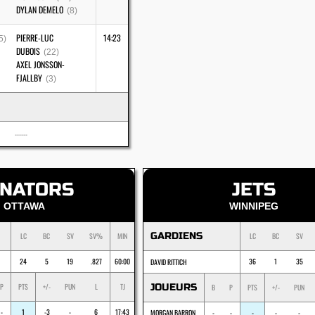
DYLAN DEMELO
(8)
PIERRE-LUC
14:23
5)
DUBOIS
(22)
AXEL JONSSON-
FJALLBY
(3)
------
NATORS
JETS
OTTAWA
WINNIPEG
GARDIENS
LC
BC
SV
SV%
MIN
LC
BC
SV
24
5
19
.827
60:00
36
1
35
DAVID RITTICH
P
PTS
+/-
PUN
L
TJ
JOUEURS
B
P
PTS
+/-
PUN
-
1
-3
-
6
17:43
MORGAN BARRON
-
-
-
-
-