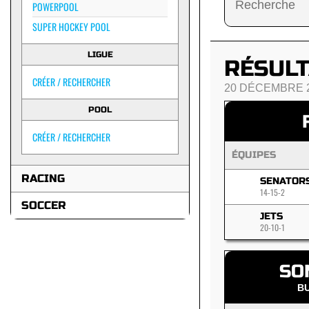
POWERPOOL
SUPER HOCKEY POOL
LIGUE
RÉSULT
CRÉER / RECHERCHER
20 DÉCEMBRE 
POOL
CRÉER / RECHERCHER
ÉQUIPES
RACING
SENATOR
14-15-2
SOCCER
JETS
20-10-1
SO
B