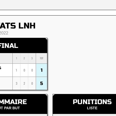
ATS LNH
2022
FINAL
1
2
3
TOT
S
1
1
0
0
5
3
2
0
MMAIRE
PUNITIONS
UT PAR BUT
LISTE