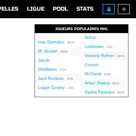
VELLES
LIGUE
POOL
STATS
JOUEURS POPULAIRES NHL
Artturi
Ivan Demidov
MON
Lehkonen
COL
M. Szuber
MON
Vinzenz Rohrer
MON
Jacob
Connor
Middleton
CGY
McDavid
EDM
Jack Roslovic
TOR
Arber Xhekaj
MON
Logan Cooley
UTA
Sasha Pastujov
MON