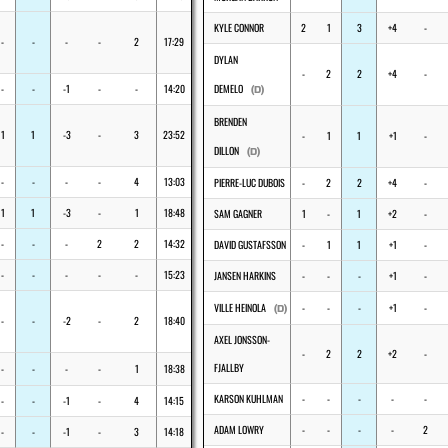
KYLE CONNOR
2
1
3
+4
-
-
-
-
-
2
17:29
DYLAN
-
2
2
+4
-
-
-
-1
-
-
14:20
DEMELO
(D)
BRENDEN
1
1
-3
-
3
23:52
-
1
1
+1
-
DILLON
(D)
-
-
-
-
4
13:03
PIERRE-LUC DUBOIS
-
2
2
+4
-
1
1
-3
-
1
18:48
SAM GAGNER
1
-
1
+2
-
-
-
-
2
2
14:32
DAVID GUSTAFSSON
-
1
1
+1
-
-
-
-
-
-
15:23
JANSEN HARKINS
-
-
-
+1
-
VILLE HEINOLA
-
-
-
+1
-
(D)
-
-
-2
-
2
18:40
AXEL JONSSON-
-
2
2
+2
-
FJALLBY
-
-
-
-
1
18:38
KARSON KUHLMAN
-
-
-
-
-
-
-
-1
-
4
14:15
ADAM LOWRY
-
-
-
-
2
-
-
-1
-
3
14:18