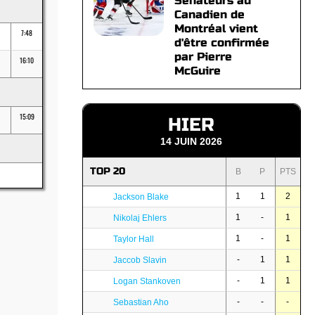
Sénateurs au
Canadien de
Montréal vient
7:48
d'être confirmée
par Pierre
16:10
McGuire
15:09
HIER
14 JUIN 2026
TOP 20
B
P
PTS
1
1
2
Jackson Blake
1
-
1
Nikolaj Ehlers
1
-
1
Taylor Hall
-
1
1
Jaccob Slavin
-
1
1
Logan Stankoven
-
-
-
Sebastian Aho