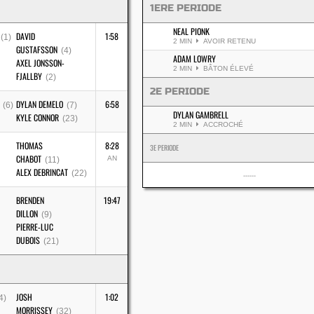
1ERE PERIODE
NEAL PIONK
DAVID
1:58
(1)
2 MIN
AVOIR RETENU
GUSTAFSSON
(4)
ADAM LOWRY
AXEL JONSSON-
2 MIN
BÂTON ÉLEVÉ
FJALLBY
(2)
2E PERIODE
DYLAN DEMELO
6:58
(6)
(7)
DYLAN GAMBRELL
KYLE CONNOR
(23)
2 MIN
ACCROCHÉ
THOMAS
8:28
3E PERIODE
CHABOT
AN
(11)
ALEX DEBRINCAT
(22)
------
BRENDEN
19:47
DILLON
(9)
PIERRE-LUC
DUBOIS
(21)
JOSH
1:02
4)
MORRISSEY
(32)