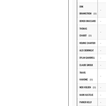
ERIK
-
BRANNSTROM
(D)
DERICK BRASSARD
-
THOMAS
-
CHABOT
(D)
ROURKE CHARTIER
-
ALEX DEBRINCAT
-
DYLAN GAMBRELL
-
CLAUDE GIROUX
-
TRAVIS
-
HAMONIC
(D)
NICK HOLDEN
-
(D)
MARK KASTELIC
-
PARKER KELLY
-