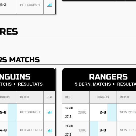
5-2
PITTSBURGH
RES
RS MATCHS
NGUINS
RANGERS
MATCHS
RÉSULTATS
5 DERN. MATCHS
RÉSULTA
OINTAGES
ENDROIT
STAT
DATE
POINTAGES
ENDROIT
16 MAI
20H00
5-8
2-3
PITTSBURGH
NEW YOR
2012
19 MAI
13H00
4-8
3-0
PHILADELPHIA
NEW JERS
2012