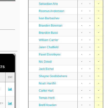
-
-
-
Sebastian Aho
-
-
-
Rasmus Andersson
-
-
-
Ivan Barbashev
-
-
-
Braeden Bowman
-
-
-
Brandon Bussi
-
-
-
William Carrier
-
-
-
Jalen Chatfield
-
-
-
Pavel Dorofeyev
-
-
-
Nic Dowd
TS
-
-
-
Jack Eichel
-
-
-
Shayne Gostisbehere
STAT
-
-
-
Noah Hanifin
K
-
-
-
Carter Hart
-
-
-
Tomas Hertl
EY
-
-
-
Brett Howden