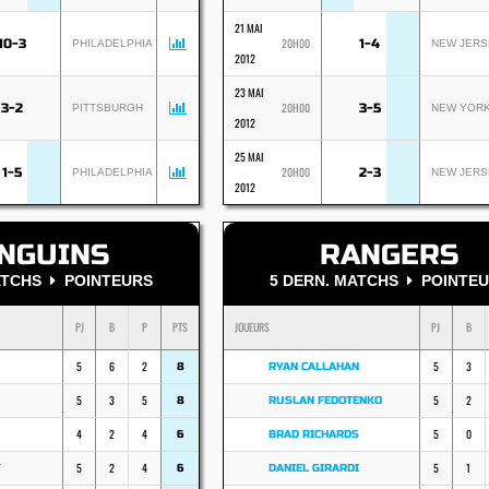
21 MAI
20H00
10-3
1-4
PHILADELPHIA
NEW JERS
2012
23 MAI
20H00
3-2
3-5
PITTSBURGH
NEW YOR
2012
25 MAI
20H00
1-5
2-3
PHILADELPHIA
NEW JERS
2012
NGUINS
RANGERS
MATCHS
POINTEURS
5 DERN. MATCHS
POINTEU
PJ
B
P
PTS
JOUEURS
PJ
B
5
6
2
5
3
8
RYAN CALLAHAN
5
3
5
5
2
8
RUSLAN FEDOTENKO
4
2
4
5
0
6
BRAD RICHARDS
5
2
4
5
1
Y
6
DANIEL GIRARDI