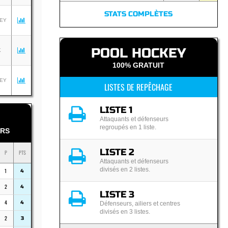
STATS COMPLÈTES
EY
POOL HOCKEY
K
100% GRATUIT
EY
LISTES DE REPÊCHAGE
LISTE 1
Attaquants et défenseurs
regroupés en 1 liste.
RS
LISTE 2
P
PTS
Attaquants et défenseurs
divisés en 2 listes.
1
4
2
4
LISTE 3
4
4
Défenseurs, ailiers et centres
divisés en 3 listes.
2
3