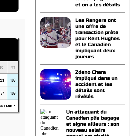
et on a les détails
Les Rangers ont
une offre de
transaction prête
pour Kent Hughes
et le Canadien
impliquant deux
joueurs
BC
PTS
Zdeno Chara
impliqué dans un
221
108
accident et les
détails sont
187
109
révélés
ENT LNH
Un attaquant du
Canadien plie bagage
et signe ailleurs : son
nouveau salaire