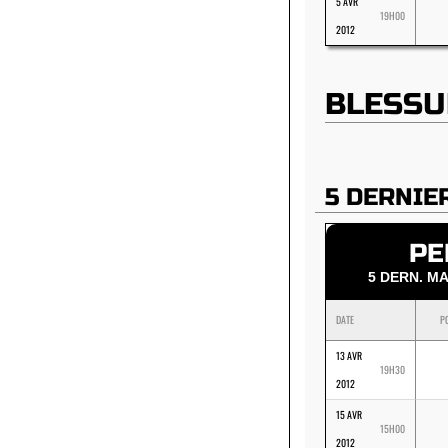
5 AVR
19H00
2012
BLESSU
5 DERNIE
PE
5 DERN. 
DATE
P
13 AVR
19H30
2012
15 AVR
15H00
2012