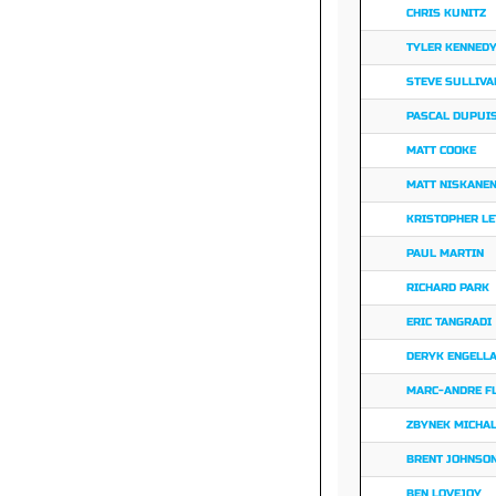
CHRIS KUNITZ
TYLER KENNED
STEVE SULLIVA
PASCAL DUPUI
MATT COOKE
MATT NISKANE
KRISTOPHER L
PAUL MARTIN
RICHARD PARK
ERIC TANGRADI
DERYK ENGELL
MARC-ANDRE F
ZBYNEK MICHA
BRENT JOHNSO
BEN LOVEJOY