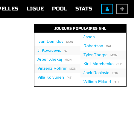
VELLES
LIGUE
POOL
STATS
JOUEURS POPULAIRES NHL
Jason
Ivan Demidov
MON
Robertson
DAL
J. Kovacevic
NJ
Tyler Thorpe
MON
Arber Xhekaj
MON
Kirill Marchenko
CLB
Vinzenz Rohrer
MON
Jack Roslovic
TOR
Ville Koivunen
PIT
William Eklund
OTT