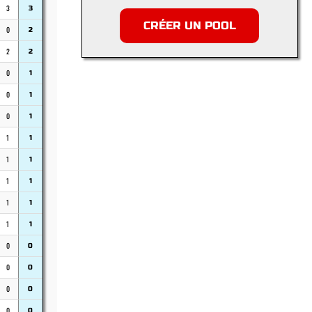
3
3
CRÉER UN POOL
0
2
2
2
0
1
0
1
0
1
1
1
1
1
1
1
1
1
1
1
0
0
0
0
0
0
0
0