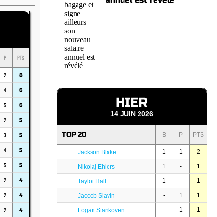
annuel est révélé
P
PTS
2
8
4
6
HIER
5
6
14 JUIN 2026
2
5
TOP 20
3
B
P
PTS
5
4
5
1
1
2
Jackson Blake
5
5
1
-
1
Nikolaj Ehlers
2
4
1
-
1
Taylor Hall
2
-
1
1
4
Jaccob Slavin
2
-
1
1
Logan Stankoven
4