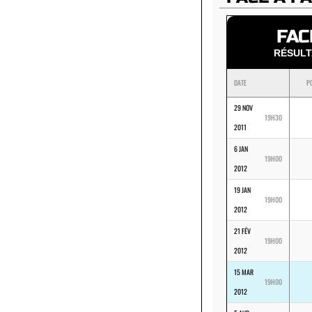
FAC
RÉSUL
DATE
P
29 NOV
19H30
2011
6 JAN
19H00
2012
19 JAN
19H00
2012
21 FÉV
19H00
2012
15 MAR
19H00
2012