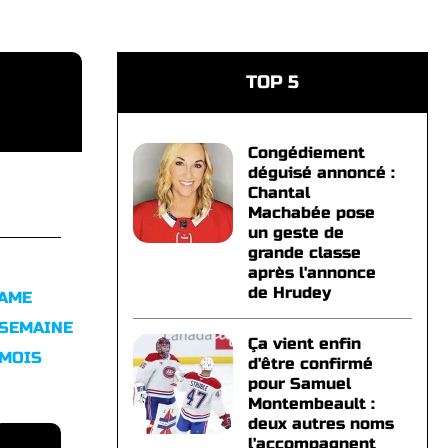
TOP 5
Congédiement
déguisé annoncé :
Chantal
Machabée pose
un geste de
grande classe
après l'annonce
de Hrudey
FAME
 SEMAINE
Ça vient enfin
 MOIS
d'être confirmé
pour Samuel
Montembeault :
deux autres noms
l'accompagnent