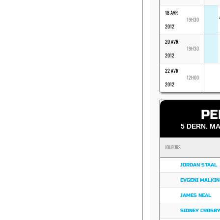
18 AVR
19H30
2012
20 AVR
19H30
2012
22 AVR
12H00
2012
PE
5 DERN. 
JOUEURS
JORDAN STAAL
EVGENI MALKIN
JAMES NEAL
SIDNEY CROSB