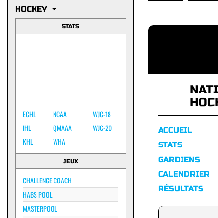
HOCKEY
STATS
NAT
HOC
ECHL
NCAA
WJC-18
IHL
QMAAA
WJC-20
ACCUEIL
KHL
WHA
STATS
GARDIENS
JEUX
CALENDRIER
CHALLENGE COACH
RÉSULTATS
HABS POOL
MASTERPOOL