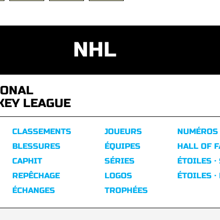
NHL
IONAL
KEY LEAGUE
CLASSEMENTS
JOUEURS
NUMÉROS
BLESSURES
ÉQUIPES
HALL OF 
CAPHIT
SÉRIES
ÉTOILES ·
REPÊCHAGE
LOGOS
ÉTOILES ·
ÉCHANGES
TROPHÉES