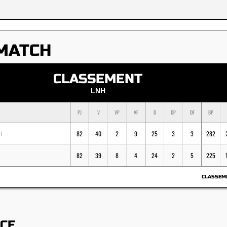
MATCH
CLASSEMENT
LNH
PJ
V
VP
VF
D
DP
DF
BP
82
40
2
9
25
3
3
282
)
82
39
8
4
24
2
5
225
CLASSEM
ACE