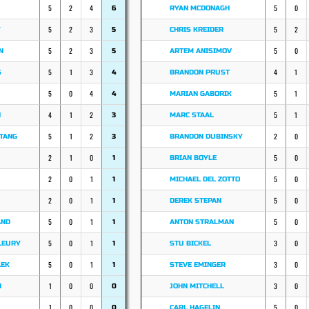
5
2
4
5
0
6
RYAN MCDONAGH
5
2
3
5
2
Y
5
CHRIS KREIDER
5
2
3
5
0
N
5
ARTEM ANISIMOV
5
1
3
4
1
S
4
BRANDON PRUST
5
0
4
5
1
4
MARIAN GABORIK
4
1
2
5
1
N
3
MARC STAAL
5
1
2
2
0
ETANG
3
BRANDON DUBINSKY
2
1
0
5
0
1
BRIAN BOYLE
2
0
1
5
0
1
MICHAEL DEL ZOTTO
2
0
1
5
0
1
DEREK STEPAN
5
0
1
5
0
AND
1
ANTON STRALMAN
5
0
1
3
0
LEURY
1
STU BICKEL
5
0
1
3
0
LEK
1
STEVE EMINGER
1
0
0
3
0
N
0
JOHN MITCHELL
1
0
0
5
0
0
CARL HAGELIN