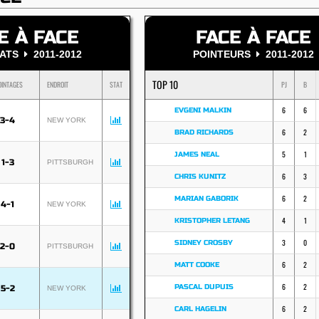
E À FACE
FACE À FACE
TATS
2011-2012
POINTEURS
2011-2012
TOP 10
OINTAGES
ENDROIT
STAT
PJ
B
6
6
EVGENI MALKIN
3-4
NEW YORK
6
2
BRAD RICHARDS
5
1
JAMES NEAL
1-3
PITTSBURGH
6
3
CHRIS KUNITZ
6
2
MARIAN GABORIK
4-1
NEW YORK
4
1
KRISTOPHER LETANG
3
0
SIDNEY CROSBY
2-0
PITTSBURGH
6
2
MATT COOKE
6
2
PASCAL DUPUIS
5-2
NEW YORK
6
2
CARL HAGELIN