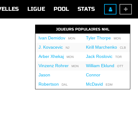
VELLES
LIGUE
POOL
STATS
JOUEURS POPULAIRES NHL
Ivan Demidov
Tyler Thorpe
MON
MON
J. Kovacevic
Kirill Marchenko
NJ
CLB
Arber Xhekaj
Jack Roslovic
MON
TOR
Vinzenz Rohrer
William Eklund
MON
OTT
Jason
Connor
Robertson
McDavid
DAL
EDM