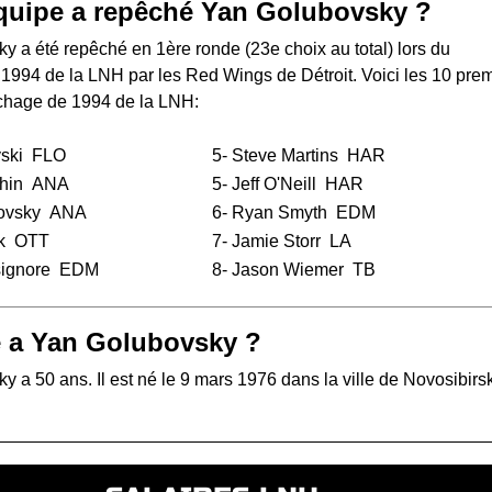
quipe a repêché Yan Golubovsky ?
 a été repêché en 1ère ronde (23e choix au total) lors du
 1994 de la LNH
par les Red Wings de Détroit. Voici les 10 pre
chage de 1994 de la LNH:
ski
FLO
5-
Steve Martins
HAR
hin
ANA
5-
Jeff O'Neill
HAR
ovsky
ANA
6-
Ryan Smyth
EDM
k
OTT
7-
Jamie Storr
LA
ignore
EDM
8-
Jason Wiemer
TB
 a Yan Golubovsky ?
 a 50 ans. Il est né le 9 mars 1976 dans la ville de Novosibirs