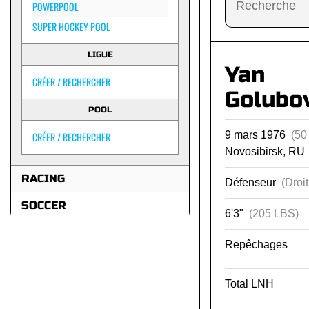
POWERPOOL
SUPER HOCKEY POOL
LIGUE
Yan
CRÉER / RECHERCHER
Golubo
POOL
9 mars 1976
(50
CRÉER / RECHERCHER
Novosibirsk, RU
RACING
Défenseur
(Droit
SOCCER
6'3"
(205 LBS)
Repêchages
Total LNH