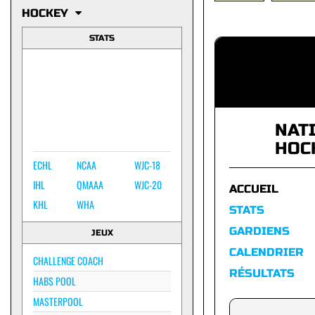
HOCKEY
STATS
NAT
HOC
ECHL
NCAA
WJC-18
IHL
QMAAA
WJC-20
ACCUEIL
KHL
WHA
STATS
GARDIENS
JEUX
CALENDRIER
CHALLENGE COACH
RÉSULTATS
HABS POOL
MASTERPOOL