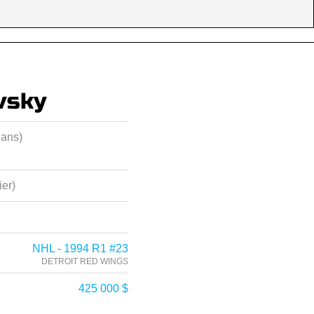
vsky
 ans)
ier)
NHL - 1994 R1 #23
DETROIT RED WINGS
425 000 $