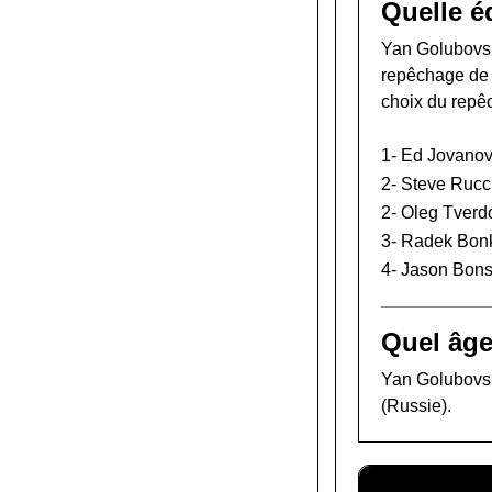
Quelle é
Yan Golubovsky
repêchage de
choix du repê
1-
Ed Jovanov
2-
Steve Rucc
2-
Oleg Tverd
3-
Radek Bon
4-
Jason Bons
Quel âge
Yan Golubovsky
(Russie).