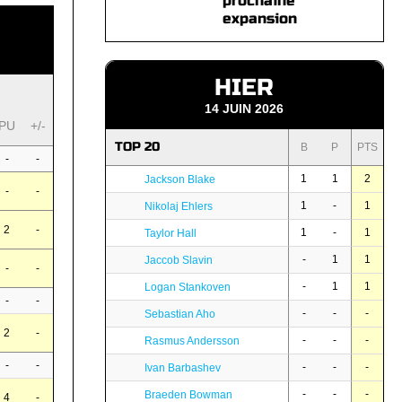
prochaine
expansion
HIER
14 JUIN 2026
PU
+/-
TOP 20
B
P
PTS
-
-
1
1
2
Jackson Blake
-
-
1
-
1
Nikolaj Ehlers
2
-
1
-
1
Taylor Hall
-
1
1
Jaccob Slavin
-
-
-
1
1
Logan Stankoven
-
-
-
-
-
Sebastian Aho
2
-
-
-
-
Rasmus Andersson
-
-
-
-
-
Ivan Barbashev
-
-
-
Braeden Bowman
4
-