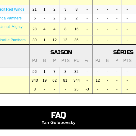
roit Red Wings
21
1
2
3
8
-
-
-
-
-
rida Panthers
6
-
2
2
2
-
-
-
-
-
cinnati Mighty
28
4
4
8
16
-
-
-
-
-
isville Panthers
30
1
12
13
36
-
-
-
-
-
SAISON
SÉRIES
PJ
B
P
PTS
PU
+/-
PJ
B
P
PTS
56
1
7
8
32
-
-
-
-
-
343
19
62
81
344
-
12
-
-
-
8
-
-
-
23
-3
-
-
-
-
FAQ
Yan Golubovsky