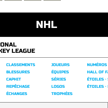
NHL
IONAL
KEY LEAGUE
CLASSEMENTS
JOUEURS
NUMÉROS
BLESSURES
ÉQUIPES
HALL OF 
CAPHIT
SÉRIES
ÉTOILES ·
REPÊCHAGE
LOGOS
ÉTOILES ·
ÉCHANGES
TROPHÉES