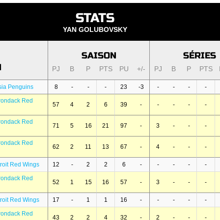
STATS
YAN GOLUBOVSKY
SAISON
SÉRIES
N
PJ
B
P
PTS
PU
+/-
PJ
B
P
PTS
sia Penguins
8
-
-
-
23
-3
-
-
-
-
irondack Red
57
4
2
6
39
-
-
-
-
-
irondack Red
71
5
16
21
97
-
3
-
-
-
irondack Red
62
2
11
13
67
-
4
-
-
-
roit Red Wings
12
-
2
2
6
-
-
-
-
-
irondack Red
52
1
15
16
57
-
3
-
-
-
roit Red Wings
17
-
1
1
16
-
-
-
-
-
irondack Red
43
2
2
4
32
-
2
-
-
-