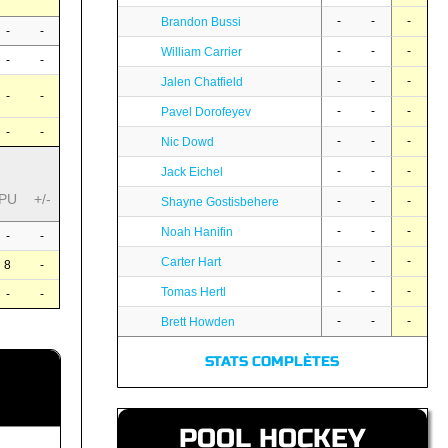
-
-
-
Brandon Bussi
-
-
-
-
-
William Carrier
-
-
-
-
-
Jalen Chatfield
-
-
-
-
-
Pavel Dorofeyev
-
-
-
-
-
Nic Dowd
-
-
-
Jack Eichel
PU
+/-
-
-
-
Shayne Gostisbehere
-
-
-
Noah Hanifin
-
-
-
-
-
Carter Hart
8
-
-
-
-
Tomas Hertl
-
-
-
-
-
Brett Howden
STATS COMPLÈTES
POOL HOCKEY