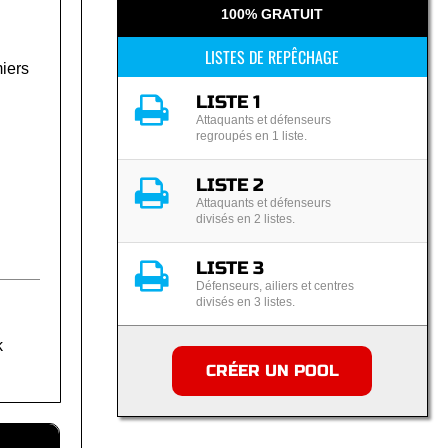
100% GRATUIT
LISTES DE REPÊCHAGE
miers
LISTE 1
Attaquants et défenseurs
regroupés en 1 liste.
LISTE 2
Attaquants et défenseurs
divisés en 2 listes.
LISTE 3
Défenseurs, ailiers et centres
divisés en 3 listes.
k
CRÉER UN POOL