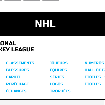
NHL
IONAL
KEY LEAGUE
CLASSEMENTS
JOUEURS
NUMÉROS
BLESSURES
ÉQUIPES
HALL OF 
CAPHIT
SÉRIES
ÉTOILES ·
REPÊCHAGE
LOGOS
ÉTOILES ·
ÉCHANGES
TROPHÉES