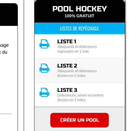
POOL HOCKEY
100% GRATUIT
LISTES DE REPÊCHAGE
LISTE 1
hage
Attaquants et défenseurs
regroupés en 1 liste.
x du
LISTE 2
Attaquants et défenseurs
divisés en 2 listes.
LISTE 3
Défenseurs, ailiers et centres
divisés en 3 listes.
CRÉER UN POOL