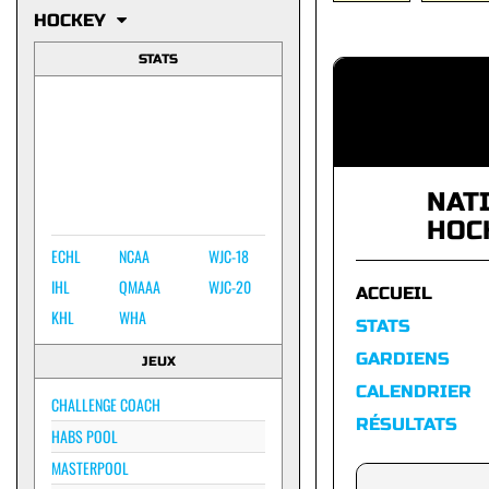
HOCKEY
STATS
NAT
HOC
ECHL
NCAA
WJC-18
IHL
QMAAA
WJC-20
ACCUEIL
KHL
WHA
STATS
GARDIENS
JEUX
CALENDRIER
CHALLENGE COACH
RÉSULTATS
HABS POOL
MASTERPOOL