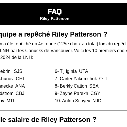
FAQ
Riley Patterson
quipe a repêché Riley Patterson ?
n a été repêché en 4e ronde (125e choix au total) lors du
repêc
a LNH
par les Canucks de Vancouver. Voici les 10 premiers choi
 2024 de la LNH:
ebrini
SJS
6-
Tij Iginla
UTA
shunov
CHI
7-
Carter Yakemchuk
OTT
nnecke
ANA
8-
Berkly Catton
SEA
dstrom
CBJ
9-
Zayne Parekh
CGY
ov
MTL
10-
Anton Silayev
NJD
le salaire de Riley Patterson ?