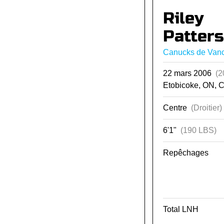
Riley
Patter
Canucks de Van
22 mars 2006
(2
Etobicoke, ON, 
Centre
(Droitier)
6'1"
(190 LBS)
Repêchages
Total LNH