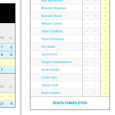
-
-
-
Ivan Barbashev
-
-
-
Braeden Bowman
-
-
-
Brandon Bussi
-
-
-
William Carrier
-
-
-
Jalen Chatfield
PU
+/-
-
-
-
Pavel Dorofeyev
-
-
-
Nic Dowd
7
-2
-
-
-
Jack Eichel
8
-2
-
-
-
-
-
Shayne Gostisbehere
2
-
-
-
-
Noah Hanifin
-
-
-
Carter Hart
-
-
-
Tomas Hertl
PU
+/-
-
-
-
Brett Howden
-
-
STATS COMPLÈTES
17
-4