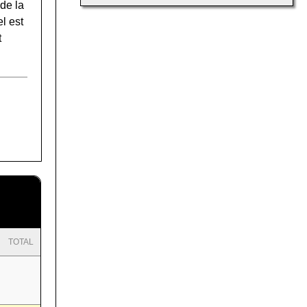
de la
l est
t
TOTAL