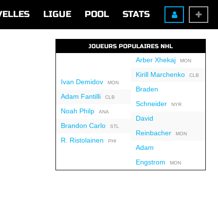
VELLES
LIGUE
POOL
STATS
JOUEURS POPULAIRES NHL
Arber Xhekaj
MON
Kirill Marchenko
CLB
Ivan Demidov
MON
Braden
Adam Fantilli
CLB
Schneider
NYR
Noah Philp
ANA
David
Brandon Carlo
STL
Reinbacher
MON
R. Ristolainen
PHI
Adam
Engstrom
MON