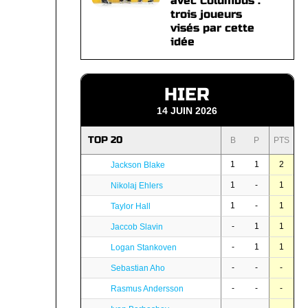
avec Columbus :
trois joueurs
visés par cette
idée
HIER
14 JUIN 2026
TOP 20
B
P
PTS
1
1
2
Jackson Blake
1
-
1
Nikolaj Ehlers
1
-
1
Taylor Hall
-
1
1
Jaccob Slavin
-
1
1
Logan Stankoven
-
-
-
Sebastian Aho
-
-
-
Rasmus Andersson