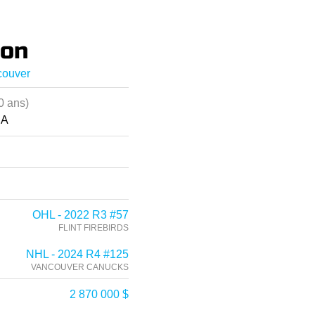
son
couver
0 ans)
CA
OHL - 2022 R3 #57
FLINT FIREBIRDS
NHL - 2024 R4 #125
VANCOUVER CANUCKS
2 870 000 $