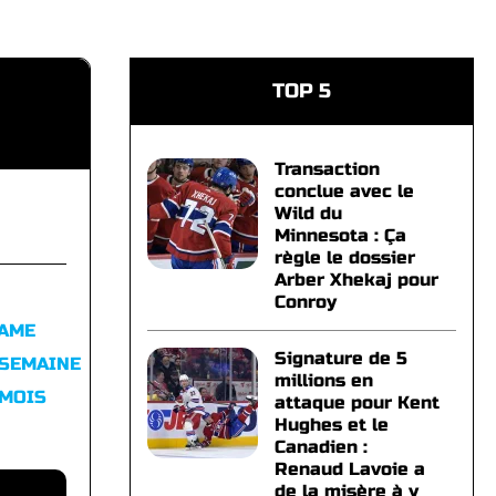
TOP 5
Transaction
conclue avec le
Wild du
Minnesota : Ça
règle le dossier
Arber Xhekaj pour
Conroy
FAME
Signature de 5
 SEMAINE
millions en
 MOIS
attaque pour Kent
Hughes et le
Canadien :
Renaud Lavoie a
de la misère à y