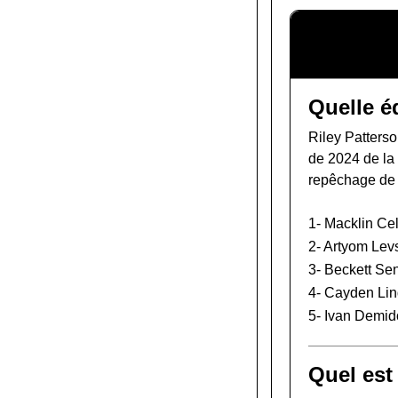
Quelle é
Riley Patterso
de 2024 de l
repêchage de
1-
Macklin Cel
2-
Artyom Lev
3-
Beckett Se
4-
Cayden Lin
5-
Ivan Demid
Quel est 