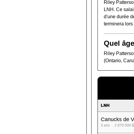
Riley Patters
LNH. Ce salair
d'une durée de
terminera lor
Quel âge
Riley Patterso
(Ontario, Can
LNH
Canucks de V
3 ans · 2 870 000 $