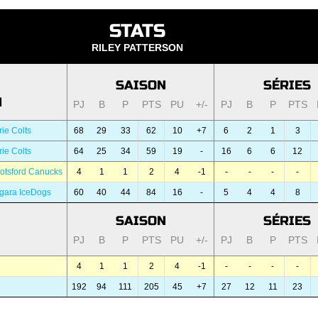
STATS
RILEY PATTERSON
SAISON
SÉRIES
N
PJ
B
P
PTS
PU
+/-
PJ
B
P
PTS
ie Colts
68
29
33
62
10
+7
6
2
1
3
ie Colts
64
25
34
59
19
-
16
6
6
12
otsford Canucks
4
1
1
2
4
-1
-
-
-
-
gara IceDogs
60
40
44
84
16
-
5
4
4
8
SAISON
SÉRIES
PJ
B
P
PTS
PU
+/-
PJ
B
P
PTS
4
1
1
2
4
-1
-
-
-
-
192
94
111
205
45
+7
27
12
11
23