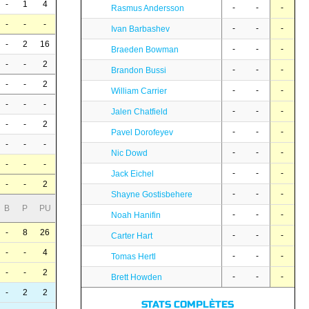
-
1
4
-
-
-
Rasmus Andersson
-
-
-
-
-
-
Ivan Barbashev
-
2
16
-
-
-
Braeden Bowman
-
-
2
-
-
-
Brandon Bussi
-
-
2
-
-
-
William Carrier
-
-
-
-
-
-
Jalen Chatfield
-
-
2
-
-
-
Pavel Dorofeyev
-
-
-
-
-
-
Nic Dowd
-
-
-
-
-
-
Jack Eichel
-
-
2
-
-
-
Shayne Gostisbehere
B
P
PU
-
-
-
Noah Hanifin
-
8
26
-
-
-
Carter Hart
-
-
4
-
-
-
Tomas Hertl
-
-
2
-
-
-
Brett Howden
-
2
2
STATS COMPLÈTES