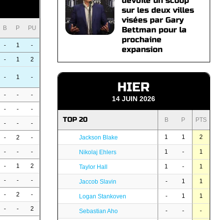
dévoile un scoop
sur les deux villes
visées par Gary
B
P
PU
Bettman pour la
prochaine
-
1
-
expansion
-
1
2
-
1
-
HIER
-
-
-
14 JUIN 2026
-
-
-
TOP 20
B
P
PTS
-
-
-
1
1
2
-
2
-
Jackson Blake
-
-
-
1
-
1
Nikolaj Ehlers
-
1
2
1
-
1
Taylor Hall
-
-
-
-
1
1
Jaccob Slavin
-
2
-
-
1
1
Logan Stankoven
-
-
2
-
-
-
Sebastian Aho