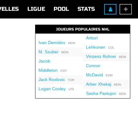
VELLES
LIGUE
POOL
STATS
JOUEURS POPULAIRES NHL
Artturi
Ivan Demidov
MON
Lehkonen
COL
M. Szuber
MON
Vinzenz Rohrer
MON
Jacob
Connor
Middleton
CGY
McDavid
EDM
Jack Roslovic
TOR
Arber Xhekaj
MON
Logan Cooley
UTA
Sasha Pastujov
MON