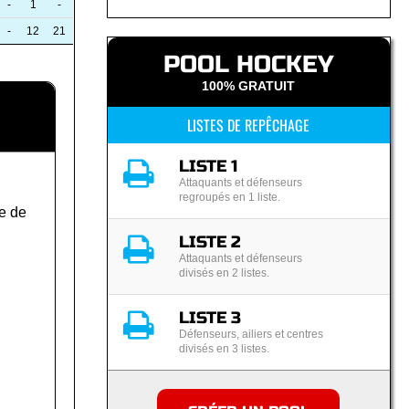
-
1
-
-
12
21
POOL HOCKEY
100% GRATUIT
LISTES DE REPÊCHAGE
LISTE 1
Attaquants et défenseurs
regroupés en 1 liste.
e de
LISTE 2
Attaquants et défenseurs
divisés en 2 listes.
LISTE 3
Défenseurs, ailiers et centres
divisés en 3 listes.