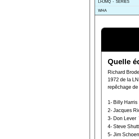
LHJMQ - SÉRIES
WHA
Quelle é
Richard Brodeu
1972 de la L
repêchage de
1-
Billy Harris
2-
Jacques Ri
3-
Don Lever
4-
Steve Shutt
5-
Jim Schoen