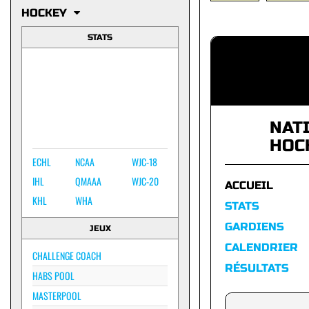
HOCKEY
STATS
NAT
HOC
ECHL
NCAA
WJC-18
IHL
QMAAA
WJC-20
ACCUEIL
KHL
WHA
STATS
GARDIENS
JEUX
CALENDRIER
CHALLENGE COACH
RÉSULTATS
HABS POOL
MASTERPOOL