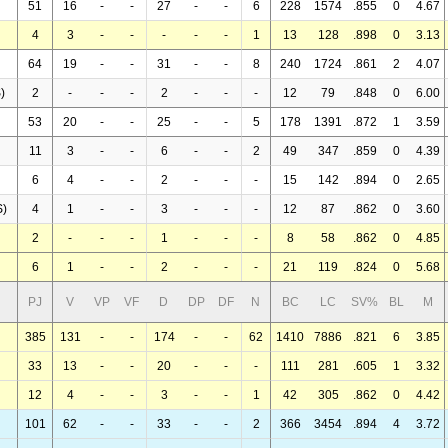
51
16
-
-
27
-
-
6
228
1574
.855
0
4.67
4
3
-
-
-
-
-
1
13
128
.898
0
3.13
64
19
-
-
31
-
-
8
240
1724
.861
2
4.07
)
2
-
-
-
2
-
-
-
12
79
.848
0
6.00
53
20
-
-
25
-
-
5
178
1391
.872
1
3.59
11
3
-
-
6
-
-
2
49
347
.859
0
4.39
6
4
-
-
2
-
-
-
15
142
.894
0
2.65
)
4
1
-
-
3
-
-
-
12
87
.862
0
3.60
2
-
-
-
1
-
-
-
8
58
.862
0
4.85
6
1
-
-
2
-
-
-
21
119
.824
0
5.68
PJ
V
VP
VF
D
DP
DF
N
BC
LC
SV%
BL
M
385
131
-
-
174
-
-
62
1410
7886
.821
6
3.85
33
13
-
-
20
-
-
-
111
281
.605
1
3.32
12
4
-
-
3
-
-
1
42
305
.862
0
4.42
101
62
-
-
33
-
-
2
366
3454
.894
4
3.72