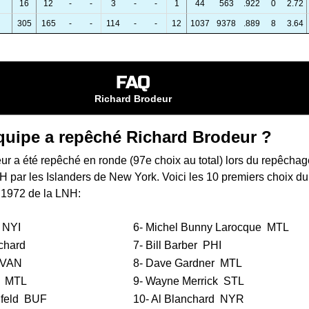
16
12
-
-
3
-
-
1
44
563
.922
0
2.72
305
165
-
-
114
-
-
12
1037
9378
.889
8
3.64
FAQ
Richard Brodeur
quipe a repêché Richard Brodeur ?
r a été repêché en ronde (97e choix au total) lors du
repêchag
NH
par les Islanders de New York. Voici les 10 premiers choix du
 1972 de la LNH:
NYI
6-
Michel Bunny Larocque
MTL
chard
7-
Bill Barber
PHI
VAN
8-
Dave Gardner
MTL
MTL
9-
Wayne Merrick
STL
feld
BUF
10-
Al Blanchard
NYR