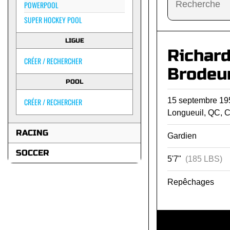
POWERPOOL
SUPER HOCKEY POOL
LIGUE
Richar
CRÉER / RECHERCHER
Brodeu
POOL
15 septembre 1
CRÉER / RECHERCHER
Longueuil, QC, 
RACING
Gardien
SOCCER
5'7"
(185 LBS)
Repêchages