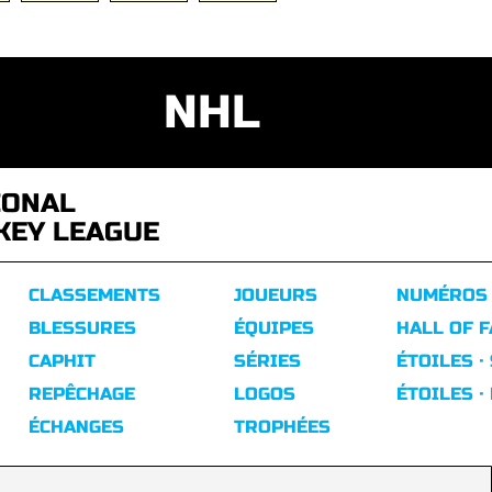
NHL
IONAL
KEY LEAGUE
CLASSEMENTS
JOUEURS
NUMÉROS
BLESSURES
ÉQUIPES
HALL OF 
CAPHIT
SÉRIES
ÉTOILES ·
REPÊCHAGE
LOGOS
ÉTOILES ·
ÉCHANGES
TROPHÉES