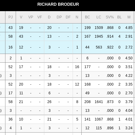
RICHARD BRODEUR
PJ
V
VP
VF
D
DP
DF
N
BC
LC
SV%
BL
M
P
43
19
-
-
20
-
-
-
199
1509
.868
0
4.85
Y
58
43
-
-
13
-
-
2
167
1945
.914
4
2.91
16
12
-
-
3
-
-
1
44
563
.922
0
2.72
2
1
-
-
-
-
-
-
6
-
.000
0
4.50
52
17
-
-
18
-
-
16
177
-
.000
0
3.51
)
3
-
-
-
3
-
-
-
13
-
.000
0
4.22
52
20
-
-
18
-
-
12
168
-
.000
2
3.35
)
17
11
-
-
6
-
-
-
49
-
.000
0
2.70
58
21
-
-
26
-
-
8
208
1641
.873
0
3.79
)
3
-
-
-
3
-
-
-
13
-
.000
0
4.04
36
10
-
-
21
-
-
5
141
1067
.868
1
4.01
)
4
1
-
-
3
-
-
-
12
115
.896
1
3.24