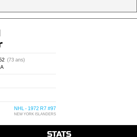
d
r
952
(73 ans)
CA
NHL - 1972 R7 #97
NEW YORK ISLANDERS
STATS