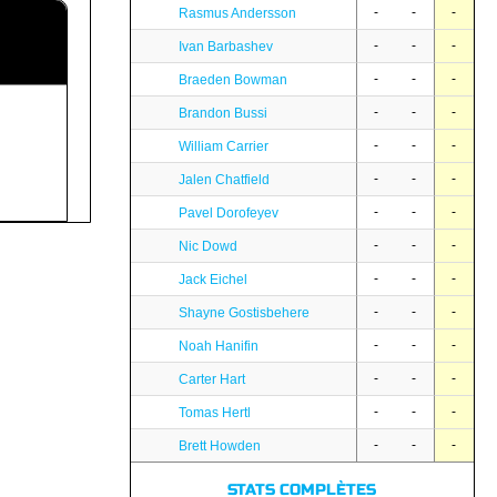
-
-
-
Rasmus Andersson
-
-
-
Ivan Barbashev
-
-
-
Braeden Bowman
-
-
-
Brandon Bussi
-
-
-
William Carrier
-
-
-
Jalen Chatfield
-
-
-
Pavel Dorofeyev
-
-
-
Nic Dowd
-
-
-
Jack Eichel
-
-
-
Shayne Gostisbehere
-
-
-
Noah Hanifin
-
-
-
Carter Hart
-
-
-
Tomas Hertl
-
-
-
Brett Howden
STATS COMPLÈTES