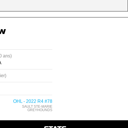
w
0 ans)
A
ier)
OHL - 2022 R4 #78
SAULT STE-MARIE
GREYHOUNDS