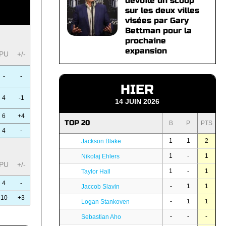
dévoile un scoop
sur les deux villes
visées par Gary
Bettman pour la
prochaine
expansion
PU
+/-
-
-
HIER
4
-1
14 JUIN 2026
6
+4
TOP 20
B
P
PTS
4
-
1
1
2
Jackson Blake
1
-
1
Nikolaj Ehlers
PU
+/-
1
-
1
Taylor Hall
4
-
-
1
1
Jaccob Slavin
10
+3
-
1
1
Logan Stankoven
-
-
-
Sebastian Aho