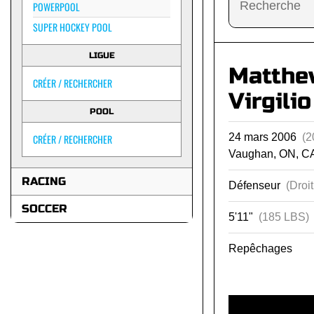
POWERPOOL
SUPER HOCKEY POOL
LIGUE
Matthe
CRÉER / RECHERCHER
Virgilio
POOL
24 mars 2006
(2
CRÉER / RECHERCHER
Vaughan, ON, C
RACING
Défenseur
(Droit
SOCCER
5'11"
(185 LBS)
Repêchages