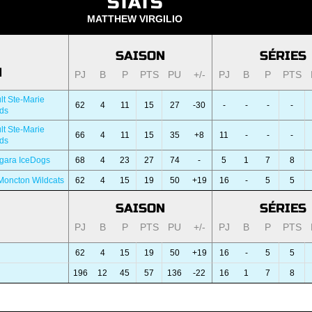
STATS
MATTHEW VIRGILIO
SAISON
SÉRIES
N
PJ
B
P
PTS
PU
+/-
PJ
B
P
PTS
lt Ste-Marie
62
4
11
15
27
-30
-
-
-
-
ds
lt Ste-Marie
66
4
11
15
35
+8
11
-
-
-
ds
gara IceDogs
68
4
23
27
74
-
5
1
7
8
Moncton Wildcats
62
4
15
19
50
+19
16
-
5
5
SAISON
SÉRIES
PJ
B
P
PTS
PU
+/-
PJ
B
P
PTS
62
4
15
19
50
+19
16
-
5
5
196
12
45
57
136
-22
16
1
7
8