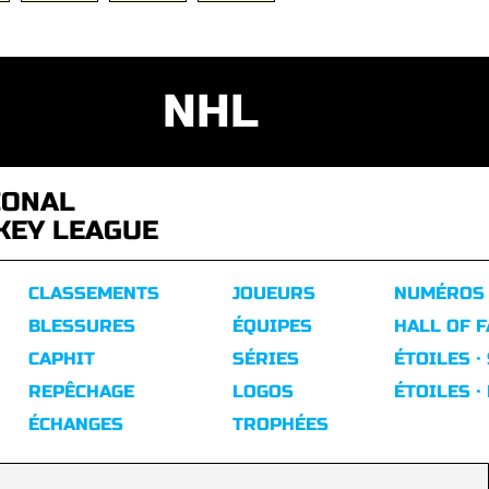
NHL
IONAL
KEY LEAGUE
CLASSEMENTS
JOUEURS
NUMÉROS
BLESSURES
ÉQUIPES
HALL OF 
CAPHIT
SÉRIES
ÉTOILES ·
REPÊCHAGE
LOGOS
ÉTOILES ·
ÉCHANGES
TROPHÉES