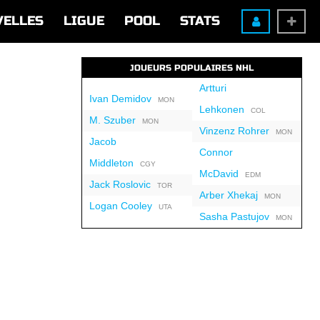
VELLES
LIGUE
POOL
STATS
JOUEURS POPULAIRES NHL
Artturi
Ivan Demidov
MON
Lehkonen
COL
M. Szuber
MON
Vinzenz Rohrer
MON
Jacob
Connor
Middleton
CGY
McDavid
EDM
Jack Roslovic
TOR
Arber Xhekaj
MON
Logan Cooley
UTA
Sasha Pastujov
MON