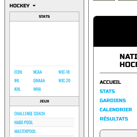
HOCKEY
STATS
NAT
HOC
ECHL
NCAA
WJC-18
IHL
QMAAA
WJC-20
ACCUEIL
KHL
WHA
STATS
GARDIENS
JEUX
CALENDRIER
CHALLENGE COACH
RÉSULTATS
HABS POOL
MASTERPOOL