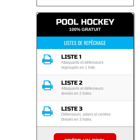
POOL HOCKEY
100% GRATUIT
LISTES DE REPÊCHAGE
LISTE 1
Attaquants et défenseurs
regroupés en 1 liste.
LISTE 2
Attaquants et défenseurs
divisés en 2 listes.
LISTE 3
Défenseurs, ailiers et centres
divisés en 3 listes.