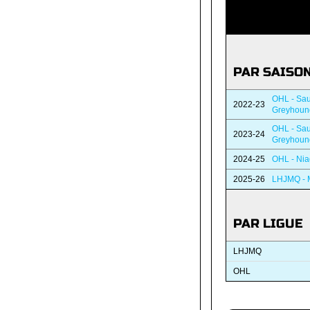
PAR SAISO
OHL - Sau
2022-23
Greyhoun
OHL - Sau
2023-24
Greyhoun
2024-25
OHL - Nia
2025-26
LHJMQ - 
PAR LIGUE
LHJMQ
OHL