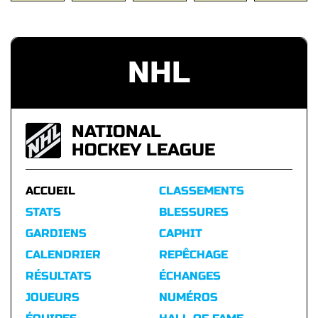
NHL
NATIONAL
HOCKEY LEAGUE
ACCUEIL
CLASSEMENTS
STATS
BLESSURES
GARDIENS
CAPHIT
CALENDRIER
REPÊCHAGE
RÉSULTATS
ÉCHANGES
JOUEURS
NUMÉROS