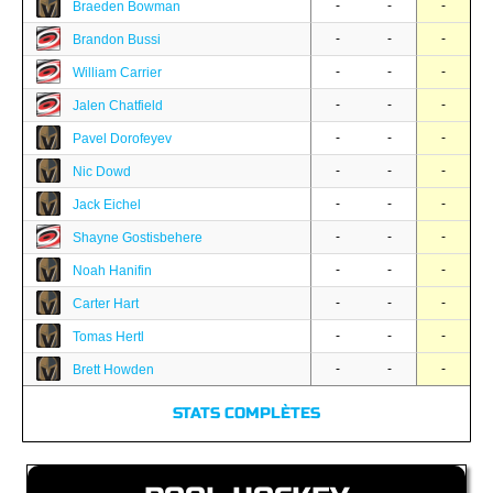
-
-
-
Braeden Bowman
-
-
-
Brandon Bussi
-
-
-
William Carrier
-
-
-
Jalen Chatfield
-
-
-
Pavel Dorofeyev
-
-
-
Nic Dowd
-
-
-
Jack Eichel
-
-
-
Shayne Gostisbehere
-
-
-
Noah Hanifin
-
-
-
Carter Hart
-
-
-
Tomas Hertl
-
-
-
Brett Howden
STATS COMPLÈTES