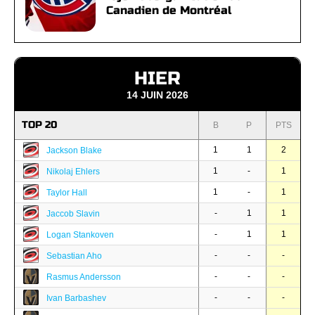
Canadien de Montréal
HIER
14 JUIN 2026
TOP 20
B
P
PTS
1
1
2
Jackson Blake
1
-
1
Nikolaj Ehlers
1
-
1
Taylor Hall
-
1
1
Jaccob Slavin
-
1
1
Logan Stankoven
-
-
-
Sebastian Aho
-
-
-
Rasmus Andersson
-
-
-
Ivan Barbashev