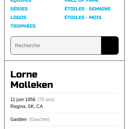
ÉQUIPES
HALL OF FAME
SÉRIES
ÉTOILES · SEMAINE
LOGOS
ÉTOILES · MOIS
TROPHÉES
Lorne
Molleken
11 juin 1956
(70 ans)
Regina, SK, CA
Gardien
(Gaucher)