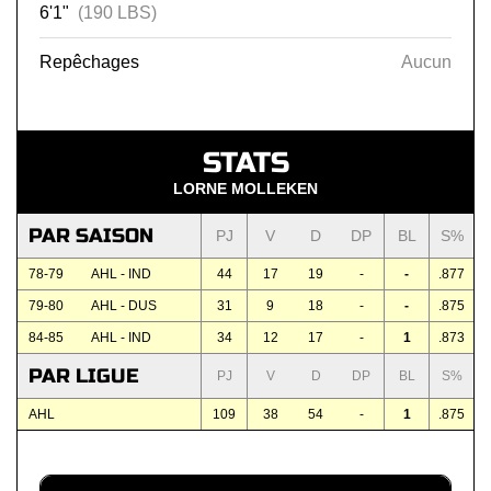
6'1"
(190 LBS)
Repêchages
Aucun
STATS
LORNE MOLLEKEN
PAR SAISON
PJ
V
D
DP
BL
S%
78-79
AHL - IND
44
17
19
-
-
.877
79-80
AHL - DUS
31
9
18
-
-
.875
84-85
AHL - IND
34
12
17
-
1
.873
PAR LIGUE
PJ
V
D
DP
BL
S%
AHL
109
38
54
-
1
.875